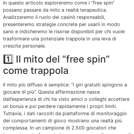
In questo articolo esploreremo come i “free spin”
possano passare da mito a realtà terapeutica.
Analizzeremo il ruolo dei casinò responsabili,
presenteremo strategie concrete per usarli in modo
sano e indicheremo le risorse disponibili per chi vuole
trasformare una potenziale trappola in una leva di
crescita personale.
1️⃣ Il mito del “free spin”
come trappola
Il mito più diffuso è semplice: “i giri gratuiti spingono a
giocare di più”. Questa affermazione nasce
dall’esperienza di chi ha visto amici o colleghi accettare
un bonus e poi perdere rapidamente i propri limiti.
Tuttavia, i dati raccolti da piattaforme di monitoraggio
dei comportamenti di gioco mostrano una realtà più
complessa. In un campione di 2.500 giocatori che