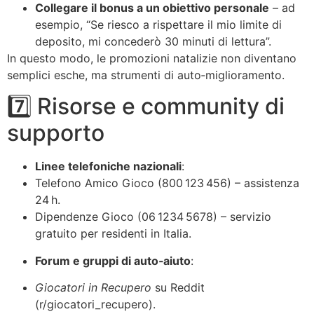
Collegare il bonus a un obiettivo personale
– ad
esempio, “Se riesco a rispettare il mio limite di
deposito, mi concederò 30 minuti di lettura”.
In questo modo, le promozioni natalizie non diventano
semplici esche, ma strumenti di auto‑miglioramento.
7️⃣ Risorse e community di
supporto
Linee telefoniche nazionali
:
Telefono Amico Gioco (800 123 456) – assistenza
24 h.
Dipendenze Gioco (06 1234 5678) – servizio
gratuito per residenti in Italia.
Forum e gruppi di auto‑aiuto
:
Giocatori in Recupero
su Reddit
(r/giocatori_recupero).