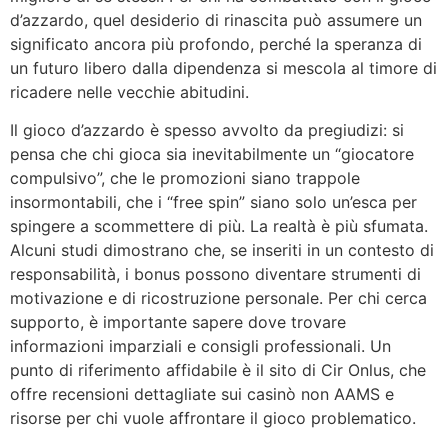
d’azzardo, quel desiderio di rinascita può assumere un
significato ancora più profondo, perché la speranza di
un futuro libero dalla dipendenza si mescola al timore di
ricadere nelle vecchie abitudini.
Il gioco d’azzardo è spesso avvolto da pregiudizi: si
pensa che chi gioca sia inevitabilmente un “giocatore
compulsivo”, che le promozioni siano trappole
insormontabili, che i “free spin” siano solo un’esca per
spingere a scommettere di più. La realtà è più sfumata.
Alcuni studi dimostrano che, se inseriti in un contesto di
responsabilità, i bonus possono diventare strumenti di
motivazione e di ricostruzione personale. Per chi cerca
supporto, è importante sapere dove trovare
informazioni imparziali e consigli professionali. Un
punto di riferimento affidabile è il sito di Cir Onlus, che
offre recensioni dettagliate sui casinò non AAMS e
risorse per chi vuole affrontare il gioco problematico.