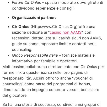
Forum Cir Onlus
– spazio moderato dove gli utenti
condividono esperienze e consigli.
Organizzazioni partner
:
Cir Onlus
(Httpswww.Cir Onlus.Org) offre una
sezione dedicata ai “
casino non AAMS
”, con
recensioni dettagliate sui casinò sicuri non AAMS,
guide su come impostare limiti e contatti per il
counseling.
Gioco Responsabile Italia
– fornisce materiale
informativo per famiglie e operatori.
Molti casinò collaborano direttamente con Cir Onlus per
fornire link a queste risorse nelle loro pagine di
“Responsabilità”. Alcuni offrono anche “voucher di
counseling” come parte dei programmi di bonus,
dimostrando un impegno concreto verso il benessere
del giocatore.
Se hai una storia di successo, condividila nei gruppi di