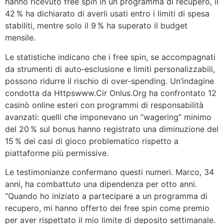
hanno ricevuto free spin in un programma di recupero, il
42 % ha dichiarato di averli usati entro i limiti di spesa
stabiliti, mentre solo il 9 % ha superato il budget
mensile.
Le statistiche indicano che i free spin, se accompagnati
da strumenti di auto‑esclusione e limiti personalizzabili,
possono ridurre il rischio di over‑spending. Un’indagine
condotta da Httpswww.Cir Onlus.Org ha confrontato 12
casinò online esteri con programmi di responsabilità
avanzati: quelli che imponevano un “wagering” minimo
del 20 % sul bonus hanno registrato una diminuzione del
15 % dei casi di gioco problematico rispetto a
piattaforme più permissive.
Le testimonianze confermano questi numeri. Marco, 34
anni, ha combattuto una dipendenza per otto anni.
“Quando ho iniziato a partecipare a un programma di
recupero, mi hanno offerto dei free spin come premio
per aver rispettato il mio limite di deposito settimanale.