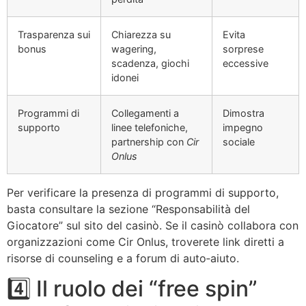
Trasparenza sui
Chiarezza su
Evita
bonus
wagering,
sorprese
scadenza, giochi
eccessive
idonei
Programmi di
Collegamenti a
Dimostra
supporto
linee telefoniche,
impegno
partnership con
Cir
sociale
Onlus
Per verificare la presenza di programmi di supporto,
basta consultare la sezione “Responsabilità del
Giocatore” sul sito del casinò. Se il casinò collabora con
organizzazioni come Cir Onlus, troverete link diretti a
risorse di counseling e a forum di auto‑aiuto.
4️⃣ Il ruolo dei “free spin”