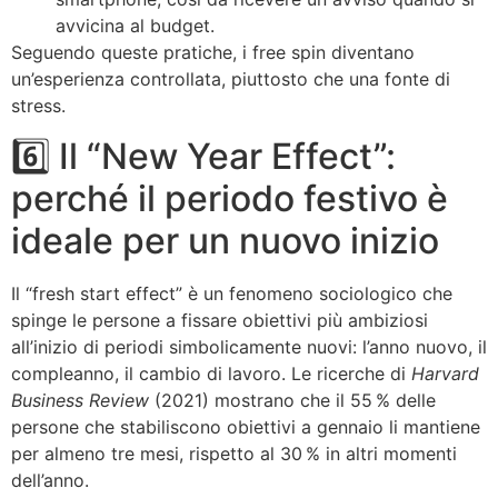
avvicina al budget.
Seguendo queste pratiche, i free spin diventano
un’esperienza controllata, piuttosto che una fonte di
stress.
6️⃣ Il “New Year Effect”:
perché il periodo festivo è
ideale per un nuovo inizio
Il “fresh start effect” è un fenomeno sociologico che
spinge le persone a fissare obiettivi più ambiziosi
all’inizio di periodi simbolicamente nuovi: l’anno nuovo, il
compleanno, il cambio di lavoro. Le ricerche di
Harvard
Business Review
(2021) mostrano che il 55 % delle
persone che stabiliscono obiettivi a gennaio li mantiene
per almeno tre mesi, rispetto al 30 % in altri momenti
dell’anno.