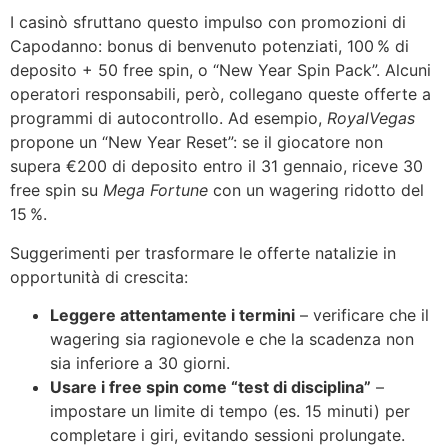
I casinò sfruttano questo impulso con promozioni di
Capodanno: bonus di benvenuto potenziati, 100 % di
deposito + 50 free spin, o “New Year Spin Pack”. Alcuni
operatori responsabili, però, collegano queste offerte a
programmi di autocontrollo. Ad esempio,
RoyalVegas
propone un “New Year Reset”: se il giocatore non
supera €200 di deposito entro il 31 gennaio, riceve 30
free spin su
Mega Fortune
con un wagering ridotto del
15 %.
Suggerimenti per trasformare le offerte natalizie in
opportunità di crescita:
Leggere attentamente i termini
– verificare che il
wagering sia ragionevole e che la scadenza non
sia inferiore a 30 giorni.
Usare i free spin come “test di disciplina”
–
impostare un limite di tempo (es. 15 minuti) per
completare i giri, evitando sessioni prolungate.