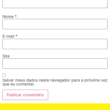
Nome
*
E-mail
*
Site
Salvar meus dados neste navegador para a próxima vez
que eu comentar.