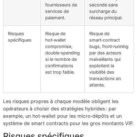
fournisseurs de
seconde sans
services de
surcharge du
paiement.
réseau principal.
Risques
Risque de
Risque de
spécifiques
hot‑wallet
smart‑contract
compromise,
bugs, front‑running
double‑spending
par des acteurs
si le nombre de
malveillants qui
confirmations
exploitent la
est trop faible.
visibilité des
transactions en
attente.
Les risques propres à chaque modèle obligent les
opérateurs à choisir des stratégies hybrides : par
exemple, un hot‑wallet pour les micro‑dépôts et un
système de smart contracts pour les gros montants VIP.
Risques spécifiques