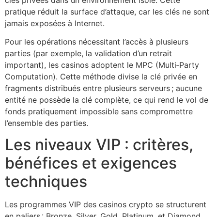
pratique réduit la surface d’attaque, car les clés ne sont
jamais exposées à Internet.
Pour les opérations nécessitant l’accès à plusieurs
parties (par exemple, la validation d’un retrait
important), les casinos adoptent le MPC (Multi‑Party
Computation). Cette méthode divise la clé privée en
fragments distribués entre plusieurs serveurs ; aucune
entité ne possède la clé complète, ce qui rend le vol de
fonds pratiquement impossible sans compromettre
l’ensemble des parties.
Les niveaux VIP : critères,
bénéfices et exigences
techniques
Les programmes VIP des casinos crypto se structurent
en paliers : Bronze, Silver, Gold, Platinum, et Diamond.