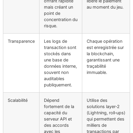
offrant rapidité
libère le paiement
mais créant un
au moment du jeu.
point de
concentration du
risque.
Transparence
Les logs de
Chaque opération
transaction sont
est enregistrée sur
stockés dans
la blockchain,
une base de
garantissant une
données interne,
traçabilité
souvent non
immuable.
auditables
publiquement.
Scalabilité
Dépend
Utilise des
fortement de la
solutions layer‑2
capacité du
(Lightning, roll‑ups)
serveur API et
qui permettent des
des accords
milliers de
avec les
transactions par