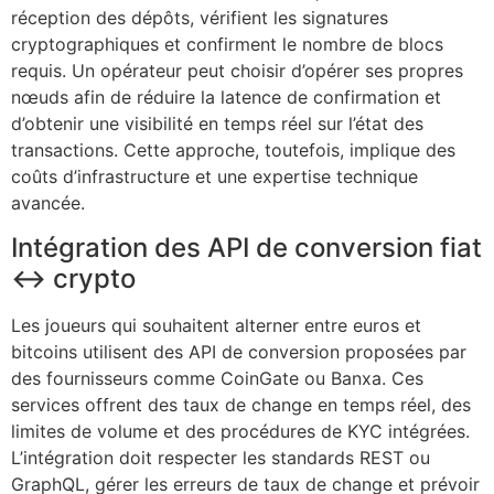
réception des dépôts, vérifient les signatures
cryptographiques et confirment le nombre de blocs
requis. Un opérateur peut choisir d’opérer ses propres
nœuds afin de réduire la latence de confirmation et
d’obtenir une visibilité en temps réel sur l’état des
transactions. Cette approche, toutefois, implique des
coûts d’infrastructure et une expertise technique
avancée.
Intégration des API de conversion fiat
↔ crypto
Les joueurs qui souhaitent alterner entre euros et
bitcoins utilisent des API de conversion proposées par
des fournisseurs comme CoinGate ou Banxa. Ces
services offrent des taux de change en temps réel, des
limites de volume et des procédures de KYC intégrées.
L’intégration doit respecter les standards REST ou
GraphQL, gérer les erreurs de taux de change et prévoir