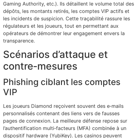
Gaming Authority, etc.). Ils détaillent le volume total des
dépôts, les montants retirés, les comptes VIP actifs et
les incidents de suspicion. Cette traçabilité rassure les
régulateurs et les joueurs, tout en permettant aux
opérateurs de démontrer leur engagement envers la
transparence.
Scénarios d’attaque et
contre‑mesures
Phishing ciblant les comptes
VIP
Les joueurs Diamond reçoivent souvent des e‑mails
personnalisés contenant des liens vers de fausses
pages de connexion. La meilleure défense repose sur
l’authentification multi‑facteurs (MFA) combinée à un
dispositif hardware (YubiKey). Les casinos peuvent