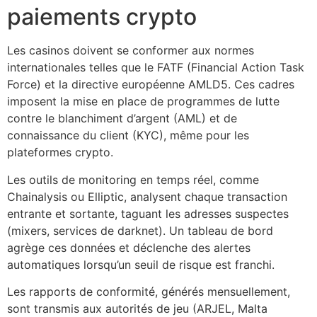
paiements crypto
Les casinos doivent se conformer aux normes
internationales telles que le FATF (Financial Action Task
Force) et la directive européenne AMLD5. Ces cadres
imposent la mise en place de programmes de lutte
contre le blanchiment d’argent (AML) et de
connaissance du client (KYC), même pour les
plateformes crypto.
Les outils de monitoring en temps réel, comme
Chainalysis ou Elliptic, analysent chaque transaction
entrante et sortante, taguant les adresses suspectes
(mixers, services de darknet). Un tableau de bord
agrège ces données et déclenche des alertes
automatiques lorsqu’un seuil de risque est franchi.
Les rapports de conformité, générés mensuellement,
sont transmis aux autorités de jeu (ARJEL, Malta