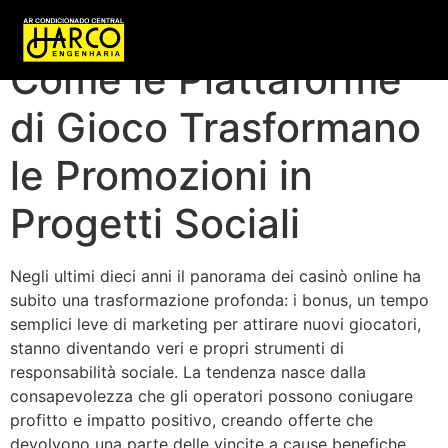
Bonus con un Cuore:
Come le Piattaforme
di Gioco Trasformano
le Promozioni in
Progetti Sociali
Negli ultimi dieci anni il panorama dei casinò online ha
subito una trasformazione profonda: i bonus, un tempo
semplici leve di marketing per attirare nuovi giocatori,
stanno diventando veri e propri strumenti di
responsabilità sociale. La tendenza nasce dalla
consapevolezza che gli operatori possono coniugare
profitto e impatto positivo, creando offerte che
devolvono una parte delle vincite a cause benefiche.