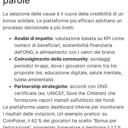
parole
La selezione delle cause è il cuore della credibilità di un
bonus solidale. Le piattaforme più efficaci adottano un
processo decisionale a più livelli:
Analisi di impatto
: valutazione basata su KPI come
numero di beneficiari, sostenibilità finanziaria
dell’ONG, e allineamento con i valori del brand.
Coinvolgimento della community
: sondaggi
periodici in‑app, dove i giocatori votano tra tre
proposte (es. educazione digitale, salute mentale,
tutela ambientale).
Partnership strategiche
: accordi con ONG
certificate (es. UNICEF, Save the Children) che
forniscono report mensili sull’utilizzo dei fondi.
Le piattaforme usano dashboard interne per monitorare
i risultati delle votazioni. Un esempio pratico: su
CoinPoker, il 62 % dei giocatori ha scelto “Bonus per
l’educazione”, spingendo l’operatore a destinare il 1,2 %