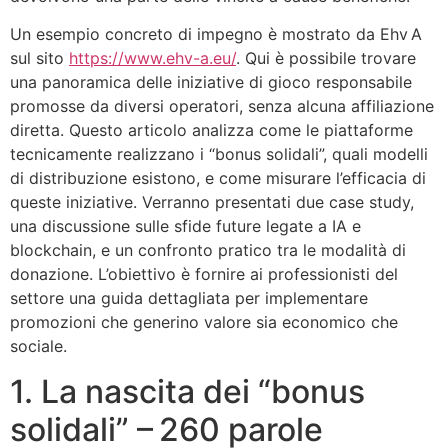
Un esempio concreto di impegno è mostrato da Ehv A
sul sito
https://www.ehv-a.eu/
. Qui è possibile trovare
una panoramica delle iniziative di gioco responsabile
promosse da diversi operatori, senza alcuna affiliazione
diretta. Questo articolo analizza come le piattaforme
tecnicamente realizzano i “bonus solidali”, quali modelli
di distribuzione esistono, e come misurare l’efficacia di
queste iniziative. Verranno presentati due case study,
una discussione sulle sfide future legate a IA e
blockchain, e un confronto pratico tra le modalità di
donazione. L’obiettivo è fornire ai professionisti del
settore una guida dettagliata per implementare
promozioni che generino valore sia economico che
sociale.
1. La nascita dei “bonus
solidali” – 260 parole