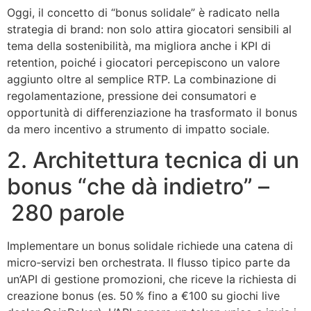
Oggi, il concetto di “bonus solidale” è radicato nella
strategia di brand: non solo attira giocatori sensibili al
tema della sostenibilità, ma migliora anche i KPI di
retention, poiché i giocatori percepiscono un valore
aggiunto oltre al semplice RTP. La combinazione di
regolamentazione, pressione dei consumatori e
opportunità di differenziazione ha trasformato il bonus
da mero incentivo a strumento di impatto sociale.
2. Architettura tecnica di un
bonus “che dà indietro” –
280 parole
Implementare un bonus solidale richiede una catena di
micro‑servizi ben orchestrata. Il flusso tipico parte da
un’API di gestione promozioni, che riceve la richiesta di
creazione bonus (es. 50 % fino a €100 su giochi live