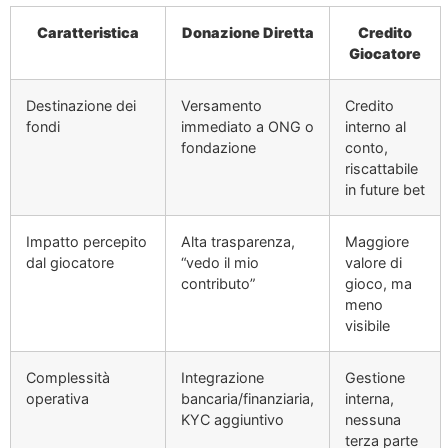
Caratteristica
Donazione Diretta
Credito
Giocatore
Destinazione dei
Versamento
Credito
fondi
immediato a ONG o
interno al
fondazione
conto,
riscattabile
in future bet
Impatto percepito
Alta trasparenza,
Maggiore
dal giocatore
“vedo il mio
valore di
contributo”
gioco, ma
meno
visibile
Complessità
Integrazione
Gestione
operativa
bancaria/finanziaria,
interna,
KYC aggiuntivo
nessuna
terza parte