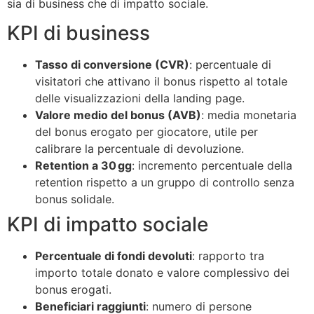
sia di business che di impatto sociale.
KPI di business
Tasso di conversione (CVR)
: percentuale di
visitatori che attivano il bonus rispetto al totale
delle visualizzazioni della landing page.
Valore medio del bonus (AVB)
: media monetaria
del bonus erogato per giocatore, utile per
calibrare la percentuale di devoluzione.
Retention a 30 gg
: incremento percentuale della
retention rispetto a un gruppo di controllo senza
bonus solidale.
KPI di impatto sociale
Percentuale di fondi devoluti
: rapporto tra
importo totale donato e valore complessivo dei
bonus erogati.
Beneficiari raggiunti
: numero di persone