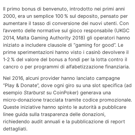
Il primo bonus di benvenuto, introdotto nei primi anni
2000, era un semplice 100 % sul deposito, pensato per
aumentare il tasso di conversione dei nuovi utenti. Con
l’avvento delle normative sul gioco responsabile (UKGC
2014, Malta Gaming Authority 2018) gli operatori hanno
iniziato a includere clausole di “gaming for good”. Le
prime sperimentazioni hanno visto i casinò devolvere il
1‑2 % del valore del bonus a fondi per la lotta contro il
cancro o per programmi di alfabetizzazione finanziaria.
Nel 2016, alcuni provider hanno lanciato campagne
“Play & Donate”, dove ogni giro su una slot specifica (ad
esempio
Starburst
su CoinPoker) generava una
micro‑donazione tracciata tramite codice promozionale.
Queste iniziative hanno spinto le autorità a pubblicare
linee guida sulla trasparenza delle donazioni,
richiedendo audit annuali e la pubblicazione di report
dettagliati.