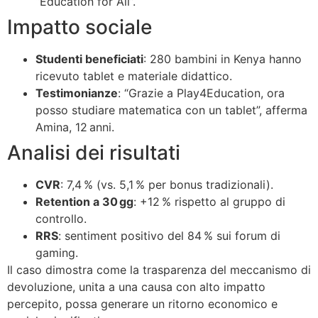
“Education for All”.
Impatto sociale
Studenti beneficiati
: 280 bambini in Kenya hanno
ricevuto tablet e materiale didattico.
Testimonianze
: “Grazie a Play4Education, ora
posso studiare matematica con un tablet”, afferma
Amina, 12 anni.
Analisi dei risultati
CVR
: 7,4 % (vs. 5,1 % per bonus tradizionali).
Retention a 30 gg
: +12 % rispetto al gruppo di
controllo.
RRS
: sentiment positivo del 84 % sui forum di
gaming.
Il caso dimostra come la trasparenza del meccanismo di
devoluzione, unita a una causa con alto impatto
percepito, possa generare un ritorno economico e