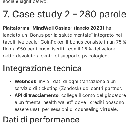
sociale significativo.
7. Case study 2 – 280 parole
Piattaforma “MindWell Casino” (lancio 2023)
ha
lanciato un “Bonus per la salute mentale” integrato nei
tavoli live dealer CoinPoker. Il bonus consiste in un 75 %
fino a €50 per i nuovi iscritti, con il 1,5 % del valore
netto devoluto a centri di supporto psicologico.
Integrazione tecnica
Webhook
: invia i dati di ogni transazione a un
servizio di ticketing (Zendesk) dei centri partner.
API di tracciamento
: collega il conto del giocatore
a un “mental health wallet”, dove i crediti possono
essere usati per sessioni di counseling virtuale.
Dati di performance