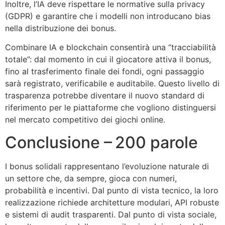
Inoltre, l’IA deve rispettare le normative sulla privacy
(GDPR) e garantire che i modelli non introducano bias
nella distribuzione dei bonus.
Combinare IA e blockchain consentirà una “tracciabilità
totale”: dal momento in cui il giocatore attiva il bonus,
fino al trasferimento finale dei fondi, ogni passaggio
sarà registrato, verificabile e auditabile. Questo livello di
trasparenza potrebbe diventare il nuovo standard di
riferimento per le piattaforme che vogliono distinguersi
nel mercato competitivo dei giochi online.
Conclusione – 200 parole
I bonus solidali rappresentano l’evoluzione naturale di
un settore che, da sempre, gioca con numeri,
probabilità e incentivi. Dal punto di vista tecnico, la loro
realizzazione richiede architetture modulari, API robuste
e sistemi di audit trasparenti. Dal punto di vista sociale,