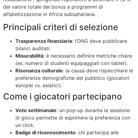
del valore totale dei bonus a programmi di
alfabetizzazione in Africa subsahariana.
Principali criteri di selezione
Trasparenza finanziaria
: l’ONG deve pubblicare
bilanci auditati.
Misurabilità
: è necessario definire metriche chiare
(es. numero di studenti equipaggiati con tablet).
Risonanza culturale
: la causa deve rispecchiare le
preferenze demografiche del pubblico (giocatori
europei vs. asiatici).
Come i giocatori partecipano
Voto settimanale
: un pop‑up durante la sessione
di gioco permette di esprimere la preferenza con
un click.
Badge di riconoscimento
: chi partecipa alle