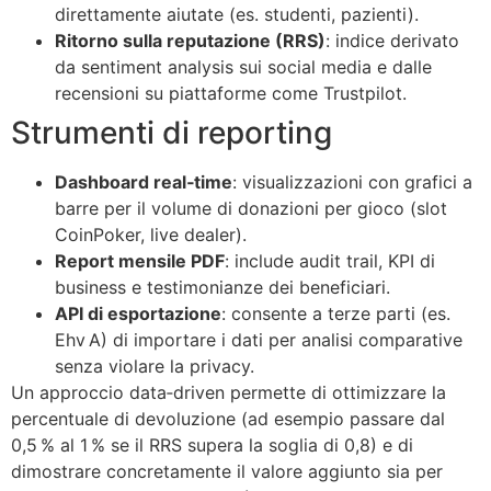
direttamente aiutate (es. studenti, pazienti).
Ritorno sulla reputazione (RRS)
: indice derivato
da sentiment analysis sui social media e dalle
recensioni su piattaforme come Trustpilot.
Strumenti di reporting
Dashboard real‑time
: visualizzazioni con grafici a
barre per il volume di donazioni per gioco (slot
CoinPoker, live dealer).
Report mensile PDF
: include audit trail, KPI di
business e testimonianze dei beneficiari.
API di esportazione
: consente a terze parti (es.
Ehv A) di importare i dati per analisi comparative
senza violare la privacy.
Un approccio data‑driven permette di ottimizzare la
percentuale di devoluzione (ad esempio passare dal
0,5 % al 1 % se il RRS supera la soglia di 0,8) e di
dimostrare concretamente il valore aggiunto sia per