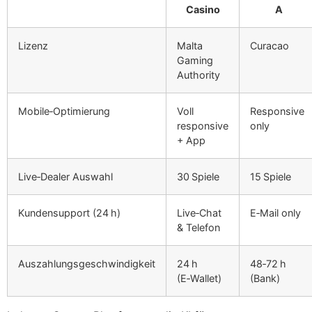
Casino
A
Lizenz
Malta
Curacao
Gaming
Authority
Mobile‑Optimierung
Voll
Responsive
responsive
only
+ App
Live‑Dealer Auswahl
30 Spiele
15 Spiele
Kundensupport (24 h)
Live‑Chat
E‑Mail only
& Telefon
Auszahlungsgeschwindigkeit
24 h
48‑72 h
(E‑Wallet)
(Bank)