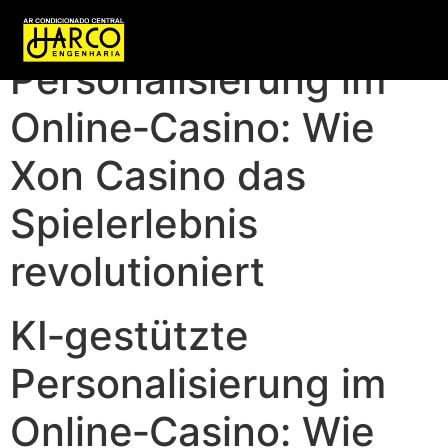
KI‑gestützte
Personalisierung im
Online‑Casino: Wie
Xon Casino das
Spielerlebnis
revolutioniert
KI‑gestützte
Personalisierung im
Online‑Casino: Wie