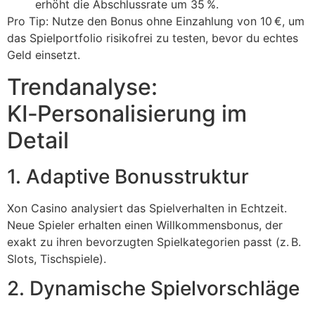
erhöht die Abschlussrate um 35 %.
Pro Tip: Nutze den Bonus ohne Einzahlung von 10 €, um
das Spielportfolio risikofrei zu testen, bevor du echtes
Geld einsetzt.
Trendanalyse:
KI‑Personalisierung im
Detail
1. Adaptive Bonusstruktur
Xon Casino analysiert das Spielverhalten in Echtzeit.
Neue Spieler erhalten einen Willkommensbonus, der
exakt zu ihren bevorzugten Spielkategorien passt (z. B.
Slots, Tischspiele).
2. Dynamische Spielvorschläge