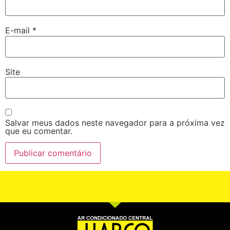
E-mail
*
Site
Salvar meus dados neste navegador para a próxima vez
que eu comentar.