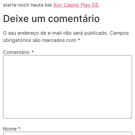
starte noch heute bei
Xon Casino Play DE
.
Deixe um comentário
O seu endereço de e-mail não será publicado.
Campos
obrigatórios são marcados com
*
Comentário
*
Nome
*