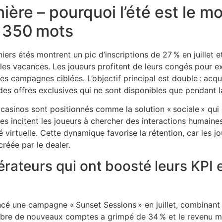
ière – pourquoi l’été est le 
– 350 mots
niers étés montrent un pic d’inscriptions de 27 % en juillet
es vacances. Les joueurs profitent de leurs congés pour ex
es campagnes ciblées. L’objectif principal est double : acqu
 des offres exclusives qui ne sont disponibles que pendant l
e casinos sont positionnés comme la solution « sociale » qu
s incitent les joueurs à chercher des interactions humaines,
 virtuelle. Cette dynamique favorise la rétention, car les 
créée par le dealer.
rateurs qui ont boosté leurs KPI en
cé une campagne « Sunset Sessions » en juillet, combinant
bre de nouveaux comptes a grimpé de 34 % et le revenu mo