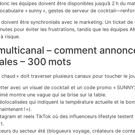
donc les équipes doivent être disponibles jusqu’à 2 h du ma
ocabulaire « sunny », gestes de serveur de cocktail—renfor
é doivent être synchronisés avec le marketing. Un ticket d
nutes pour éviter les frustrations, tandis que les équipes 
à risque.
ulticanal – comment annonce
ales – 300 mots
haud » doit traverser plusieurs canaux pour toucher le joue
letter avec un visuel de cocktail et un code promo « SUNNY
nimé montre une vague qui se brise sur la table.
géolocalisées qui indiquent la température actuelle et le bonu
intenant ! »).
tagram et reels TikTok où des influenceurs lifestyle testent l
t.
ceurs du secteur été (blogueurs voyage, créateurs de conten