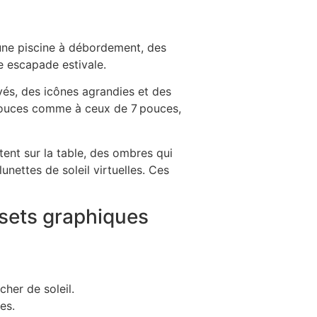
 une piscine à débordement, des
e escapade estivale.
levés, des icônes agrandies et des
5 pouces comme à ceux de 7 pouces,
tent sur la table, des ombres qui
ettes de soleil virtuelles. Ces
ssets graphiques
cher de soleil.
es.