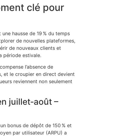
moment clé pour
 et une hausse de 19 % du temps
plorer de nouvelles plateformes,
érir de nouveaux clients et
a période estivale.
i compense l’absence de
 et le croupier en direct devient
joueurs reviennent non seulement
 juillet‑août –
 un bonus de dépôt de 150 % et
yen par utilisateur (ARPU) a