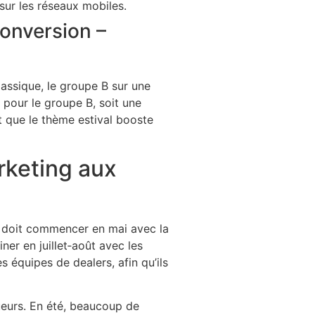
sur les réseaux mobiles.
conversion –
assique, le groupe B sur une
 pour le groupe B, soit une
 que le thème estival booste
arketing aux
Il doit commencer en mai avec la
ner en juillet‑août avec les
 équipes de dealers, afin qu’ils
ueurs. En été, beaucoup de