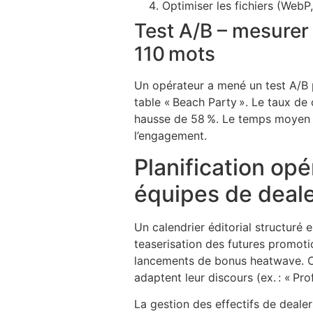
Optimiser les fichiers (WebP
Test A/B – mesurer 
110 mots
Un opérateur a mené un test A/B p
table « Beach Party ». Le taux de
hausse de 58 %. Le temps moyen 
l’engagement.
Planification opé
équipes de deal
Un calendrier éditorial structuré
teaserisation des futures promotion
lancements de bonus heatwave. Cha
adaptent leur discours (ex. : « Prof
La gestion des effectifs de deale