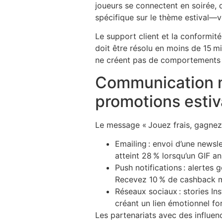
joueurs se connectent en soirée, 
spécifique sur le thème estival—v
Le support client et la conformit
doit être résolu en moins de 15 mi
ne créent pas de comportements 
Communication m
promotions estiv
Le message « Jouez frais, gagnez c
Emailing : envoi d’une news
atteint 28 % lorsqu’un GIF a
Push notifications : alertes 
Recevez 10 % de cashback ma
Réseaux sociaux : stories Ins
créant un lien émotionnel for
Les partenariats avec des influen