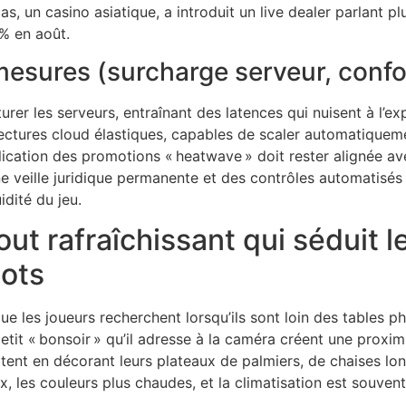
 un casino asiatique, a introduit un live dealer parlant pl
% en août.
mesures (surcharge serveur, confo
turer les serveurs, entraînant des latences qui nuisent à l’ex
tectures cloud élastiques, capables de scaler automatiquem
plication des promotions « heatwave » doit rester alignée av
e veille juridique permanente et des contrôles automatisés
idité du jeu.
tout rafraîchissant qui séduit 
mots
que les joueurs recherchent lorsqu’ils sont loin des tables p
etit « bonsoir » qu’il adresse à la caméra créent une proxi
ptent en décorant leurs plateaux de palmiers, de chaises l
x, les couleurs plus chaudes, et la climatisation est souvent