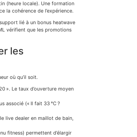
tin (heure locale). Une formation
ce la cohérence de l’expérience.
e support lié à un bonus heatwave
AML vérifient que les promotions
r les
ur où qu’il soit.
20 ». Le taux d’ouverture moyen
s associé (« Il fait 33 °C ?
e live dealer en maillot de bain,
u fitness) permettent d’élargir