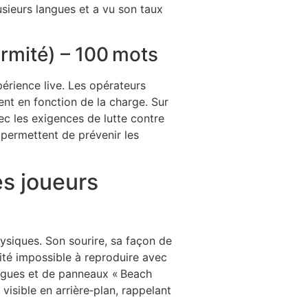
usieurs langues et a vu son taux
rmité) – 100 mots
périence live. Les opérateurs
ent en fonction de la charge. Sur
ec les exigences de lutte contre
 permettent de prévenir les
les joueurs
hysiques. Son sourire, sa façon de
mité impossible à reproduire avec
ongues et de panneaux « Beach
 visible en arrière‑plan, rappelant