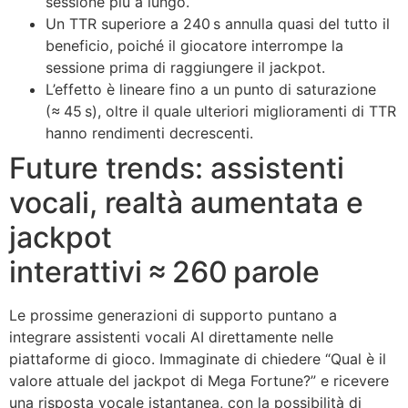
sessione più a lungo.
Un TTR superiore a 240 s annulla quasi del tutto il
beneficio, poiché il giocatore interrompe la
sessione prima di raggiungere il jackpot.
L’effetto è lineare fino a un punto di saturazione
(≈ 45 s), oltre il quale ulteriori miglioramenti di TTR
hanno rendimenti decrescenti.
Future trends: assistenti
vocali, realtà aumentata e
jackpot
interattivi ≈ 260 parole
Le prossime generazioni di supporto puntano a
integrare assistenti vocali AI direttamente nelle
piattaforme di gioco. Immaginate di chiedere “Qual è il
valore attuale del jackpot di Mega Fortune?” e ricevere
una risposta vocale istantanea, con la possibilità di