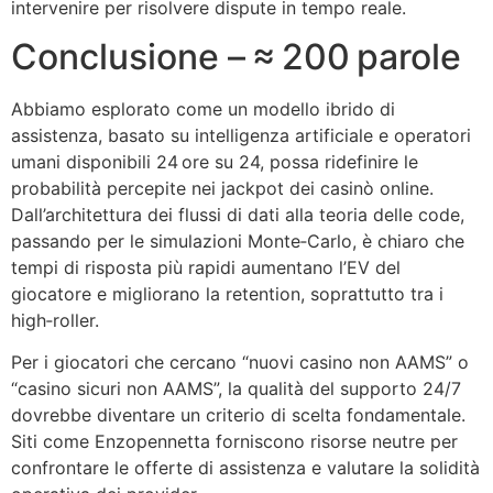
intervenire per risolvere dispute in tempo reale.
Conclusione – ≈ 200 parole
Abbiamo esplorato come un modello ibrido di
assistenza, basato su intelligenza artificiale e operatori
umani disponibili 24 ore su 24, possa ridefinire le
probabilità percepite nei jackpot dei casinò online.
Dall’architettura dei flussi di dati alla teoria delle code,
passando per le simulazioni Monte‑Carlo, è chiaro che
tempi di risposta più rapidi aumentano l’EV del
giocatore e migliorano la retention, soprattutto tra i
high‑roller.
Per i giocatori che cercano “nuovi casino non AAMS” o
“casino sicuri non AAMS”, la qualità del supporto 24/7
dovrebbe diventare un criterio di scelta fondamentale.
Siti come Enzopennetta forniscono risorse neutre per
confrontare le offerte di assistenza e valutare la solidità