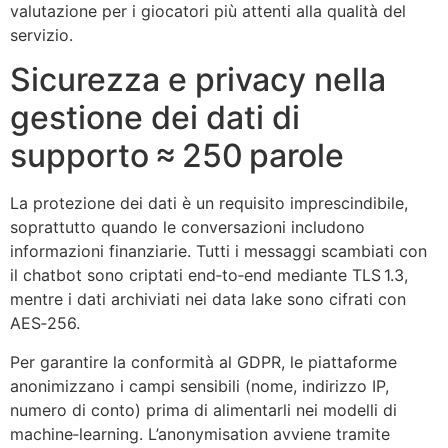
valutazione per i giocatori più attenti alla qualità del
servizio.
Sicurezza e privacy nella
gestione dei dati di
supporto ≈ 250 parole
La protezione dei dati è un requisito imprescindibile,
soprattutto quando le conversazioni includono
informazioni finanziarie. Tutti i messaggi scambiati con
il chatbot sono criptati end‑to‑end mediante TLS 1.3,
mentre i dati archiviati nei data lake sono cifrati con
AES‑256.
Per garantire la conformità al GDPR, le piattaforme
anonimizzano i campi sensibili (nome, indirizzo IP,
numero di conto) prima di alimentarli nei modelli di
machine‑learning. L’anonymisation avviene tramite