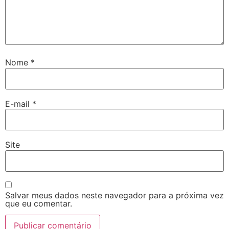
Nome
*
E-mail
*
Site
Salvar meus dados neste navegador para a próxima vez
que eu comentar.