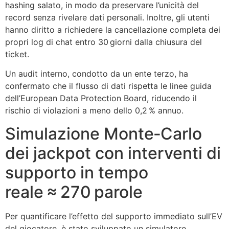
hashing salato, in modo da preservare l’unicità del
record senza rivelare dati personali. Inoltre, gli utenti
hanno diritto a richiedere la cancellazione completa dei
propri log di chat entro 30 giorni dalla chiusura del
ticket.
Un audit interno, condotto da un ente terzo, ha
confermato che il flusso di dati rispetta le linee guida
dell’European Data Protection Board, riducendo il
rischio di violazioni a meno dello 0,2 % annuo.
Simulazione Monte‑Carlo
dei jackpot con interventi di
supporto in tempo
reale ≈ 270 parole
Per quantificare l’effetto del supporto immediato sull’EV
del giocatore, è stato sviluppato un simulatore