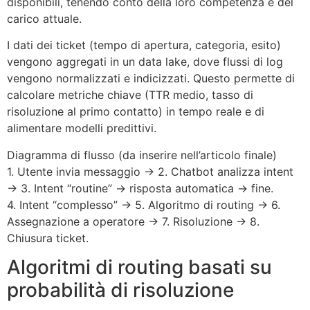
disponibili, tenendo conto della loro competenza e del
carico attuale.
I dati dei ticket (tempo di apertura, categoria, esito)
vengono aggregati in un data lake, dove flussi di log
vengono normalizzati e indicizzati. Questo permette di
calcolare metriche chiave (TTR medio, tasso di
risoluzione al primo contatto) in tempo reale e di
alimentare modelli predittivi.
Diagramma di flusso (da inserire nell’articolo finale)
1. Utente invia messaggio → 2. Chatbot analizza intent
→ 3. Intent “routine” → risposta automatica → fine.
4. Intent “complesso” → 5. Algoritmo di routing → 6.
Assegnazione a operatore → 7. Risoluzione → 8.
Chiusura ticket.
Algoritmi di routing basati su
probabilità di risoluzione