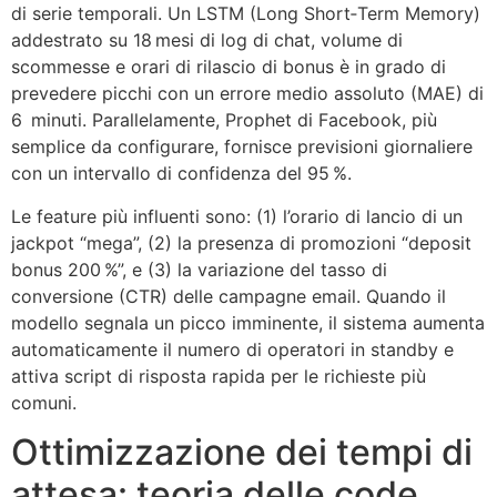
di serie temporali. Un LSTM (Long Short‑Term Memory)
addestrato su 18 mesi di log di chat, volume di
scommesse e orari di rilascio di bonus è in grado di
prevedere picchi con un errore medio assoluto (MAE) di
6 minuti. Parallelamente, Prophet di Facebook, più
semplice da configurare, fornisce previsioni giornaliere
con un intervallo di confidenza del 95 %.
Le feature più influenti sono: (1) l’orario di lancio di un
jackpot “mega”, (2) la presenza di promozioni “deposit
bonus 200 %”, e (3) la variazione del tasso di
conversione (CTR) delle campagne email. Quando il
modello segnala un picco imminente, il sistema aumenta
automaticamente il numero di operatori in standby e
attiva script di risposta rapida per le richieste più
comuni.
Ottimizzazione dei tempi di
attesa: teoria delle code