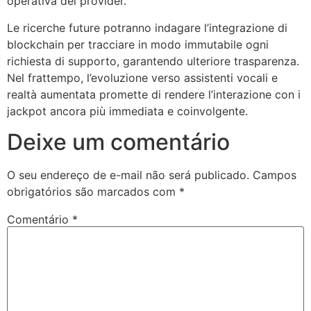
operativa dei provider.
Le ricerche future potranno indagare l’integrazione di
blockchain per tracciare in modo immutabile ogni
richiesta di supporto, garantendo ulteriore trasparenza.
Nel frattempo, l’evoluzione verso assistenti vocali e
realtà aumentata promette di rendere l’interazione con i
jackpot ancora più immediata e coinvolgente.
Deixe um comentário
O seu endereço de e-mail não será publicado.
Campos
obrigatórios são marcados com
*
Comentário
*