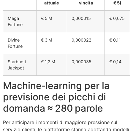
attuale
vincita
€ 5)
Mega
€ 5 M
0,000015
€ 0,075
Fortune
Divine
€ 3 M
0,000022
€ 0,11
Fortune
Starburst
€ 1,2 M
0,000035
€ 0,14
Jackpot
Machine‑learning per la
previsione dei picchi di
domanda ≈ 280 parole
Per anticipare i momenti di maggiore pressione sul
servizio clienti, le piattaforme stanno adottando modelli