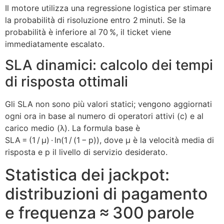
Il motore utilizza una regressione logistica per stimare
la probabilità di risoluzione entro 2 minuti. Se la
probabilità è inferiore al 70 %, il ticket viene
immediatamente escalato.
SLA dinamici: calcolo dei tempi
di risposta ottimali
Gli SLA non sono più valori statici; vengono aggiornati
ogni ora in base al numero di operatori attivi (c) e al
carico medio (λ). La formula base è
SLA = (1 / μ) · ln(1 / (1 − p)), dove μ è la velocità media di
risposta e p il livello di servizio desiderato.
Statistica dei jackpot:
distribuzioni di pagamento
e frequenza ≈ 300 parole