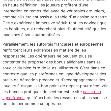
en haute définition, les joueurs profitent d’une
interaction en temps réel avec de véritables croupiers,
comme s’ils étaient assis à la table d’un casino terrestre.
Cette expérience immersive séduit tant les novices que
les habitués, qui recherchent plus d’authenticité que les
machines à sous automatisées.
Parallèlement, les autorités françaises et européennes
renforcent leurs exigences en matière de jeu
responsable. Les opérateurs ne peuvent plus se
contenter de proposer des bonus alléchants sans se
soucier du bien‑être de leurs utilisateurs. C’est dans ce
contexte que les plateformes en ligne développent des
outils de détection précoce et d’accompagnement des
joueurs à risque. Un bon point de départ pour découvrir
les bonnes pratiques du secteur est le site
casino en
ligne france
, qui répertorie les ressources utiles sans se
positionner comme un opérateur.