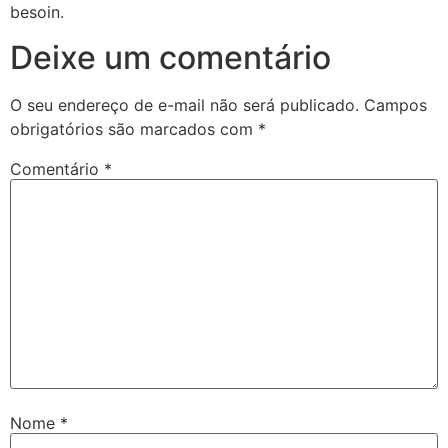
besoin.
Deixe um comentário
O seu endereço de e-mail não será publicado.
Campos
obrigatórios são marcados com
*
Comentário
*
Nome
*