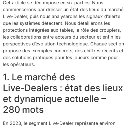
Cet article se décompose en six parties. Nous
commencerons par dresser un état des lieux du marché
Live‑Dealer, puis nous analyserons les signaux d’alerte
que les systèmes détectent. Nous détaillerons les
protections intégrées aux tables, le rôle des croupiers,
les collaborations entre acteurs du secteur et enfin les
perspectives d’évolution technologique. Chaque section
propose des exemples concrets, des chiffres récents et
des solutions pratiques pour les joueurs comme pour
les opérateurs.
1. Le marché des
Live‑Dealers : état des lieux
et dynamique actuelle –
280 mots
En 2023, le segment Live‑Dealer représente environ