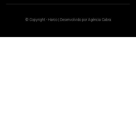
© Copyright - Harco | Desenvolvido por
Agência Cabra