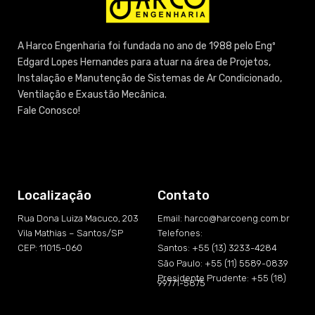
A Harco Engenharia foi fundada no ano de 1988 pelo Engº
Edgard Lopes Hernandes para atuar na área de Projetos,
Instalação e Manutenção de Sistemas de Ar Condicionado,
Ventilação e Exaustão Mecânica.
Fale Conosco!
Localização
Contato
Rua Dona Luiza Macuco, 203
Email: harco@harcoeng.com.br
Vila Mathias – Santos/SP
Telefones:
CEP: 11015-060
Santos: +55 (13) 3233-4284
São Paulo: +55 (11) 5589-0839
Presidente Prudente: +55 (18)
99771-5875