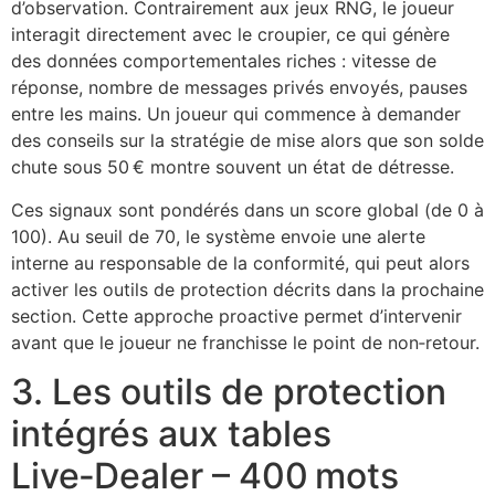
d’observation. Contrairement aux jeux RNG, le joueur
interagit directement avec le croupier, ce qui génère
des données comportementales riches : vitesse de
réponse, nombre de messages privés envoyés, pauses
entre les mains. Un joueur qui commence à demander
des conseils sur la stratégie de mise alors que son solde
chute sous 50 € montre souvent un état de détresse.
Ces signaux sont pondérés dans un score global (de 0 à
100). Au seuil de 70, le système envoie une alerte
interne au responsable de la conformité, qui peut alors
activer les outils de protection décrits dans la prochaine
section. Cette approche proactive permet d’intervenir
avant que le joueur ne franchisse le point de non‑retour.
3. Les outils de protection
intégrés aux tables
Live‑Dealer – 400 mots