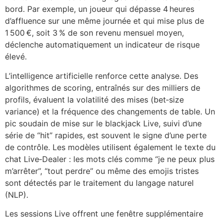
bord. Par exemple, un joueur qui dépasse 4 heures
d’affluence sur une même journée et qui mise plus de
1 500 €, soit 3 % de son revenu mensuel moyen,
déclenche automatiquement un indicateur de risque
élevé.
L’intelligence artificielle renforce cette analyse. Des
algorithmes de scoring, entraînés sur des milliers de
profils, évaluent la volatilité des mises (bet‑size
variance) et la fréquence des changements de table. Un
pic soudain de mise sur le blackjack Live, suivi d’une
série de “hit” rapides, est souvent le signe d’une perte
de contrôle. Les modèles utilisent également le texte du
chat Live‑Dealer : les mots clés comme “je ne peux plus
m’arrêter”, “tout perdre” ou même des emojis tristes
sont détectés par le traitement du langage naturel
(NLP).
Les sessions Live offrent une fenêtre supplémentaire