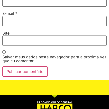
E-mail
*
Site
Salvar meus dados neste navegador para a próxima vez
que eu comentar.