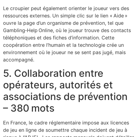
Le croupier peut également orienter le joueur vers des
ressources externes. Un simple clic sur le lien « Aide »
ouvre la page d’un organisme de prévention, tel que
Gambling‑Help Online, où le joueur trouve des contacts
téléphoniques et des fiches d’information. Cette
coopération entre l’humain et la technologie crée un
environnement où le joueur ne se sent pas jugé, mais
accompagné.
5. Collaboration entre
opérateurs, autorités et
associations de prévention
– 380 mots
En France, le cadre réglementaire impose aux licences
de jeu en ligne de soumettre chaque incident de jeu à