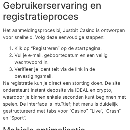
Gebruikerservaring en
registratieproces
Het aanmeldingsproces bij Justbit Casino is ontworpen
voor snelheid. Volg deze eenvoudige stappen:
Klik op “Registreren” op de startpagina.
Vul je e‑mail, geboortedatum en een veilig
wachtwoord in.
Verifieer je identiteit via de link in de
bevestigingsmail.
Na registratie kun je direct een storting doen. De site
ondersteunt instant deposits via iDEAL en crypto,
waardoor je binnen enkele seconden kunt beginnen met
spelen. De interface is intuïtief; het menu is duidelijk
gestructureerd met tabs voor “Casino”, “Live”, “Crash”
en “Sport”.