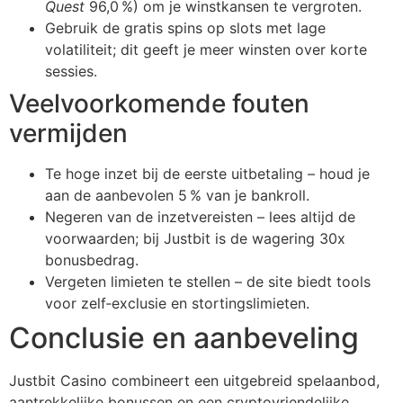
Quest
96,0 %) om je winstkansen te vergroten.
Gebruik de gratis spins op slots met lage
volatiliteit; dit geeft je meer winsten over korte
sessies.
Veelvoorkomende fouten
vermijden
Te hoge inzet bij de eerste uitbetaling – houd je
aan de aanbevolen 5 % van je bankroll.
Negeren van de inzetvereisten – lees altijd de
voorwaarden; bij Justbit is de wagering 30x
bonusbedrag.
Vergeten limieten te stellen – de site biedt tools
voor zelf‑exclusie en stortingslimieten.
Conclusie en aanbeveling
Justbit Casino combineert een uitgebreid spelaanbod,
aantrekkelijke bonussen en een cryptovriendelijke