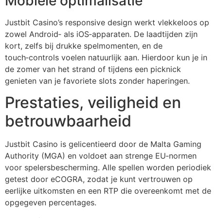
Mobiele optimalisatie
Justbit Casino’s responsive design werkt vlekkeloos op
zowel Android‑ als iOS‑apparaten. De laadtijden zijn
kort, zelfs bij drukke spelmomenten, en de
touch‑controls voelen natuurlijk aan. Hierdoor kun je in
de zomer van het strand of tijdens een picknick
genieten van je favoriete slots zonder haperingen.
Prestaties, veiligheid en
betrouwbaarheid
Justbit Casino is gelicentieerd door de Malta Gaming
Authority (MGA) en voldoet aan strenge EU‑normen
voor spelersbescherming. Alle spellen worden periodiek
getest door eCOGRA, zodat je kunt vertrouwen op
eerlijke uitkomsten en een RTP die overeenkomt met de
opgegeven percentages.