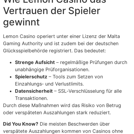
Vertrauen der Spieler
gewinnt
Lemon Casino operiert unter einer Lizenz der Malta
Gaming Authority und ist zudem bei der deutschen
Glücksspielbehörde registriert. Das bedeutet:
Strenge Aufsicht
– regelmäßige Prüfungen durch
unabhängige Prüforganisationen.
Spielerschutz
– Tools zum Setzen von
Einzahlungs‑ und Verlustlimits.
Datensicherheit
– SSL‑Verschlüsselung für alle
Transaktionen.
Durch diese Maßnahmen wird das Risiko von Betrug
oder verspäteten Auszahlungen stark reduziert.
Did You Know?
Die meisten Beschwerden über
verspätete Auszahlungen kommen von Casinos ohne