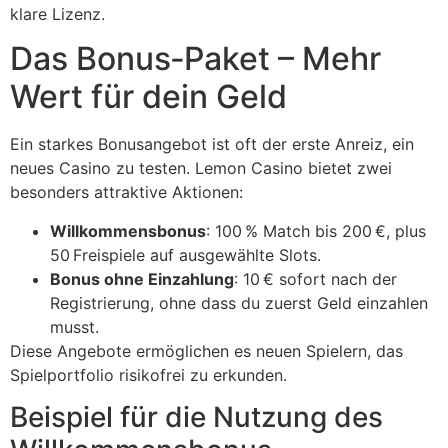
klare Lizenz.
Das Bonus‑Paket – Mehr
Wert für dein Geld
Ein starkes Bonusangebot ist oft der erste Anreiz, ein
neues Casino zu testen. Lemon Casino bietet zwei
besonders attraktive Aktionen:
Willkommensbonus
: 100 % Match bis 200 €, plus
50 Freispiele auf ausgewählte Slots.
Bonus ohne Einzahlung
: 10 € sofort nach der
Registrierung, ohne dass du zuerst Geld einzahlen
musst.
Diese Angebote ermöglichen es neuen Spielern, das
Spielportfolio risikofrei zu erkunden.
Beispiel für die Nutzung des