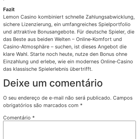
Fazit
Lemon Casino kombiniert schnelle Zahlungsabwicklung,
sichere Lizenzierung, ein umfangreiches Spielportfolio
und attraktive Bonusangebote. Für deutsche Spieler, die
das Beste aus beiden Welten – Online‑Komfort und
Casino‑Atmosphäre – suchen, ist dieses Angebot die
klare Wahl. Starte noch heute, nutze den Bonus ohne
Einzahlung und erlebe, wie ein modernes Online‑Casino
das klassische Spielerlebnis übertrifft.
Deixe um comentário
O seu endereço de e-mail não será publicado.
Campos
obrigatórios são marcados com
*
Comentário
*