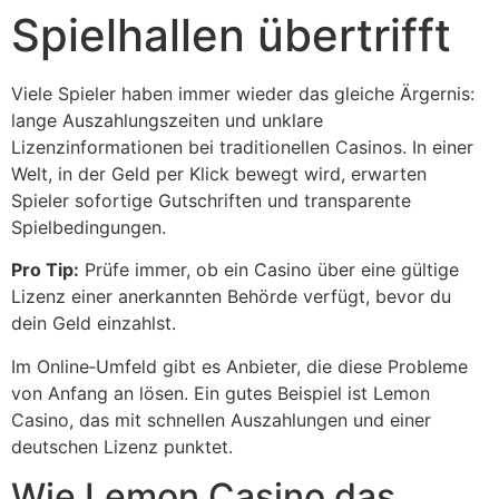
Spielhallen übertrifft
Viele Spieler haben immer wieder das gleiche Ärgernis:
lange Auszahlungszeiten und unklare
Lizenzinformationen bei traditionellen Casinos. In einer
Welt, in der Geld per Klick bewegt wird, erwarten
Spieler sofortige Gutschriften und transparente
Spielbedingungen.
Pro Tip:
Prüfe immer, ob ein Casino über eine gültige
Lizenz einer anerkannten Behörde verfügt, bevor du
dein Geld einzahlst.
Im Online‑Umfeld gibt es Anbieter, die diese Probleme
von Anfang an lösen. Ein gutes Beispiel ist Lemon
Casino, das mit schnellen Auszahlungen und einer
deutschen Lizenz punktet.
Wie Lemon Casino das