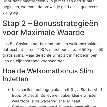
Door deze maatregelen kun je met een gerust hart
beginnen, wetende dat zowel je geld als je gegevens
veilig zijn.
Stap 2 – Bonusstrategieën
voor Maximale Waarde
JustBit Casino staat bekend om een welkomstpakket
dat bestaat uit een 100 % matchbonus tot €500 plus 50
gratis spins. Maar de echte winst zit in het begrijpen
van de bijbehorende voorwaarden.
Hoe de Welkomstbonus Slim
Inzetten
Kies spellen met lage volatiliteit (bijv.
Starburst
of
Book of Dead
). Ze leveren vaker kleine winsten,
waardoor je de wagering sneller haalt.
Stel een inzetlimiet van 5 % van je bankroll per