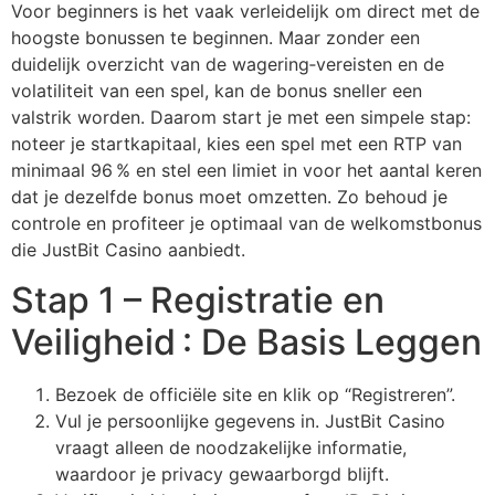
Voor beginners is het vaak verleidelijk om direct met de
hoogste bonussen te beginnen. Maar zonder een
duidelijk overzicht van de wagering‑vereisten en de
volatiliteit van een spel, kan de bonus sneller een
valstrik worden. Daarom start je met een simpele stap:
noteer je startkapitaal, kies een spel met een RTP van
minimaal 96 % en stel een limiet in voor het aantal keren
dat je dezelfde bonus moet omzetten. Zo behoud je
controle en profiteer je optimaal van de welkomstbonus
die JustBit Casino aanbiedt.
Stap 1 – Registratie en
Veiligheid : De Basis Leggen
Bezoek de officiële site en klik op “Registreren”.
Vul je persoonlijke gegevens in. JustBit Casino
vraagt alleen de noodzakelijke informatie,
waardoor je privacy gewaarborgd blijft.