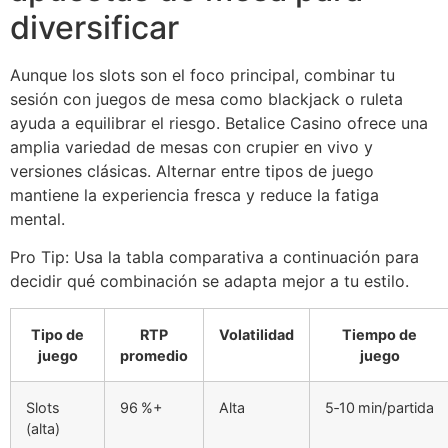
diversificar
Aunque los slots son el foco principal, combinar tu
sesión con juegos de mesa como blackjack o ruleta
ayuda a equilibrar el riesgo. Betalice Casino ofrece una
amplia variedad de mesas con crupier en vivo y
versiones clásicas. Alternar entre tipos de juego
mantiene la experiencia fresca y reduce la fatiga
mental.
Pro Tip: Usa la tabla comparativa a continuación para
decidir qué combinación se adapta mejor a tu estilo.
Tipo de
RTP
Volatilidad
Tiempo de
juego
promedio
juego
Slots
96 %+
Alta
5‑10 min/partida
(alta)