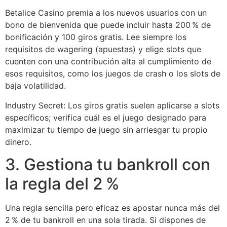
Betalice Casino premia a los nuevos usuarios con un
bono de bienvenida que puede incluir hasta 200 % de
bonificación y 100 giros gratis. Lee siempre los
requisitos de wagering (apuestas) y elige slots que
cuenten con una contribución alta al cumplimiento de
esos requisitos, como los juegos de crash o los slots de
baja volatilidad.
Industry Secret: Los giros gratis suelen aplicarse a slots
específicos; verifica cuál es el juego designado para
maximizar tu tiempo de juego sin arriesgar tu propio
dinero.
3. Gestiona tu bankroll con
la regla del 2 %
Una regla sencilla pero eficaz es apostar nunca más del
2 % de tu bankroll en una sola tirada. Si dispones de