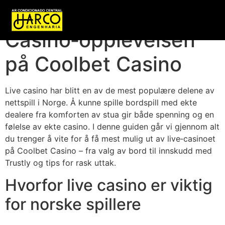
Ekspertguide til Live
Casino‑opplevelsen
på Coolbet Casino
Live casino har blitt en av de mest populære delene av
nettspill i Norge. Å kunne spille bordspill med ekte
dealere fra komforten av stua gir både spenning og en
følelse av ekte casino. I denne guiden går vi gjennom alt
du trenger å vite for å få mest mulig ut av live‑casinoet
på Coolbet Casino – fra valg av bord til innskudd med
Trustly og tips for rask uttak.
Hvorfor live casino er viktig
for norske spillere