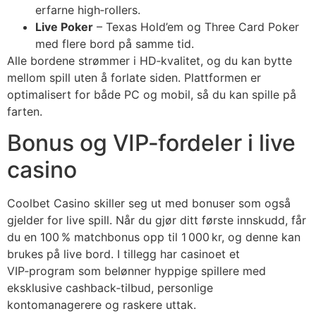
erfarne high‑rollers.
Live Poker
– Texas Hold’em og Three Card Poker
med flere bord på samme tid.
Alle bordene strømmer i HD‑kvalitet, og du kan bytte
mellom spill uten å forlate siden. Plattformen er
optimalisert for både PC og mobil, så du kan spille på
farten.
Bonus og VIP‑fordeler i live
casino
Coolbet Casino skiller seg ut med bonuser som også
gjelder for live spill. Når du gjør ditt første innskudd, får
du en 100 % matchbonus opp til 1 000 kr, og denne kan
brukes på live bord. I tillegg har casinoet et
VIP‑program som belønner hyppige spillere med
eksklusive cashback‑tilbud, personlige
kontomanagerere og raskere uttak.