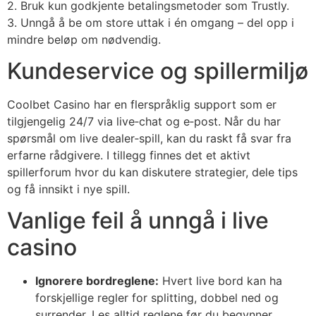
2. Bruk kun godkjente betalingsmetoder som Trustly.
3. Unngå å be om store uttak i én omgang – del opp i
mindre beløp om nødvendig.
Kundeservice og spillermiljø
Coolbet Casino har en flerspråklig support som er
tilgjengelig 24/7 via live‑chat og e‑post. Når du har
spørsmål om live dealer‑spill, kan du raskt få svar fra
erfarne rådgivere. I tillegg finnes det et aktivt
spillerforum hvor du kan diskutere strategier, dele tips
og få innsikt i nye spill.
Vanlige feil å unngå i live
casino
Ignorere bordreglene:
Hvert live bord kan ha
forskjellige regler for splitting, dobbel ned og
surrender. Les alltid reglene før du begynner.