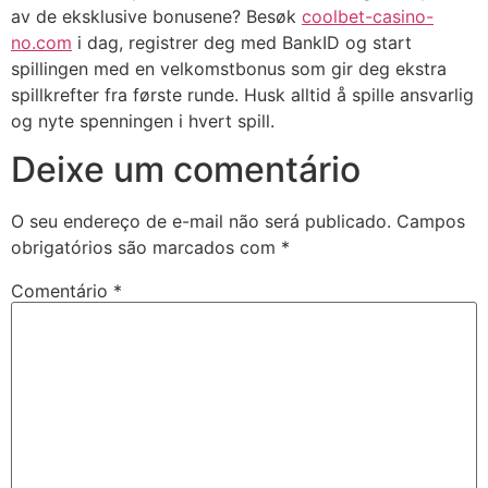
av de eksklusive bonusene? Besøk
coolbet-casino-
no.com
i dag, registrer deg med BankID og start
spillingen med en velkomstbonus som gir deg ekstra
spillkrefter fra første runde. Husk alltid å spille ansvarlig
og nyte spenningen i hvert spill.
Deixe um comentário
O seu endereço de e-mail não será publicado.
Campos
obrigatórios são marcados com
*
Comentário
*