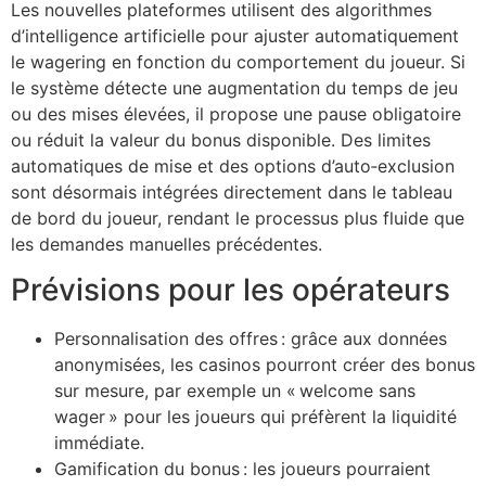
Les nouvelles plateformes utilisent des algorithmes
d’intelligence artificielle pour ajuster automatiquement
le wagering en fonction du comportement du joueur. Si
le système détecte une augmentation du temps de jeu
ou des mises élevées, il propose une pause obligatoire
ou réduit la valeur du bonus disponible. Des limites
automatiques de mise et des options d’auto‑exclusion
sont désormais intégrées directement dans le tableau
de bord du joueur, rendant le processus plus fluide que
les demandes manuelles précédentes.
Prévisions pour les opérateurs
Personnalisation des offres : grâce aux données
anonymisées, les casinos pourront créer des bonus
sur mesure, par exemple un « welcome sans
wager » pour les joueurs qui préfèrent la liquidité
immédiate.
Gamification du bonus : les joueurs pourraient