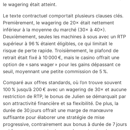
le wagering était atteint.
Le texte contractuel comportait plusieurs clauses clés.
Premièrement, le wagering de 20× était nettement
inférieur à la moyenne du marché (30× à 40×).
Deuxièmement, seules les machines à sous avec un RTP
supérieur à 96 % étaient éligibles, ce qui limitait le
risque de perte rapide. Troisièmement, le plafond de
retrait était fixé à 10 000 €, mais le casino offrait une
option de « sans wager » pour les gains dépassant ce
seuil, moyennant une petite commission de 5 %.
Comparé aux offres standards, où l’on trouve souvent
100 % jusqu’à 200 € avec un wagering de 30× et aucune
restriction de RTP, le bonus de Julien se démarquait par
son attractivité financière et sa flexibilité. De plus, la
durée de 30 jours offrait une marge de manœuvre
suffisante pour élaborer une stratégie de mise
progressive, contrairement aux bonus à durée de 7 jours