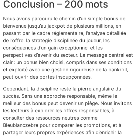
Conclusion – 200 mots
Nous avons parcouru le chemin d’un simple bonus de
bienvenue jusqu’au jackpot de plusieurs millions, en
passant par le cadre réglementaire, l’analyse détaillée
de l’offre, la stratégie disciplinée du joueur, les
conséquences d’un gain exceptionnel et les
perspectives d’avenir du secteur. Le message central est
clair : un bonus bien choisi, compris dans ses conditions
et exploité avec une gestion rigoureuse de la bankroll,
peut ouvrir des portes insoupçonnées.
Cependant, la discipline reste la pierre angulaire du
succès. Sans une approche responsable, même le
meilleur des bonus peut devenir un piège. Nous invitons
les lecteurs à explorer les offres responsables, à
consulter des ressources neutres comme
Bleublanczebre pour comparer les promotions, et à
partager leurs propres expériences afin d’enrichir la