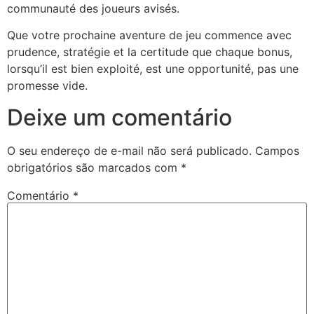
communauté des joueurs avisés.
Que votre prochaine aventure de jeu commence avec
prudence, stratégie et la certitude que chaque bonus,
lorsqu’il est bien exploité, est une opportunité, pas une
promesse vide.
Deixe um comentário
O seu endereço de e-mail não será publicado.
Campos
obrigatórios são marcados com
*
Comentário
*