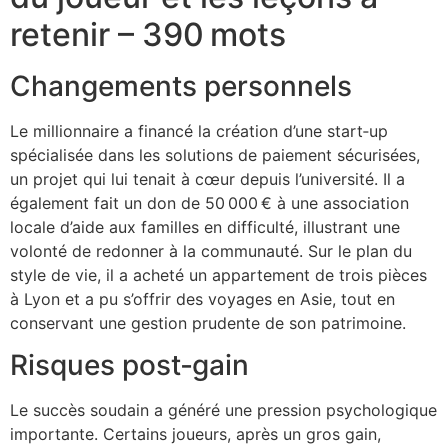
retenir – 390 mots
Changements personnels
Le millionnaire a financé la création d’une start‑up
spécialisée dans les solutions de paiement sécurisées,
un projet qui lui tenait à cœur depuis l’université. Il a
également fait un don de 50 000 € à une association
locale d’aide aux familles en difficulté, illustrant une
volonté de redonner à la communauté. Sur le plan du
style de vie, il a acheté un appartement de trois pièces
à Lyon et a pu s’offrir des voyages en Asie, tout en
conservant une gestion prudente de son patrimoine.
Risques post‑gain
Le succès soudain a généré une pression psychologique
importante. Certains joueurs, après un gros gain,