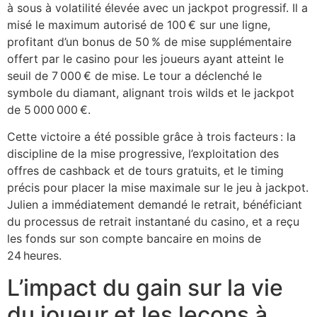
à sous à volatilité élevée avec un jackpot progressif. Il a
misé le maximum autorisé de 100 € sur une ligne,
profitant d’un bonus de 50 % de mise supplémentaire
offert par le casino pour les joueurs ayant atteint le
seuil de 7 000 € de mise. Le tour a déclenché le
symbole du diamant, alignant trois wilds et le jackpot
de 5 000 000 €.
Cette victoire a été possible grâce à trois facteurs : la
discipline de la mise progressive, l’exploitation des
offres de cashback et de tours gratuits, et le timing
précis pour placer la mise maximale sur le jeu à jackpot.
Julien a immédiatement demandé le retrait, bénéficiant
du processus de retrait instantané du casino, et a reçu
les fonds sur son compte bancaire en moins de
24 heures.
L’impact du gain sur la vie
du joueur et les leçons à