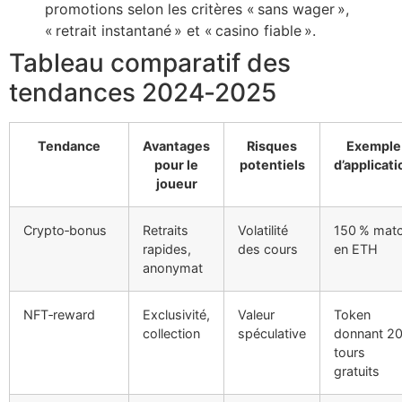
promotions selon les critères « sans wager »,
« retrait instantané » et « casino fiable ».
Tableau comparatif des
tendances 2024‑2025
Tendance
Avantages
Risques
Exemple
pour le
potentiels
d’applicati
joueur
Crypto‑bonus
Retraits
Volatilité
150 % mat
rapides,
des cours
en ETH
anonymat
NFT‑reward
Exclusivité,
Valeur
Token
collection
spéculative
donnant 2
tours
gratuits