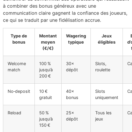
à combiner des bonus généreux avec une
communication claire gagnent la confiance des joueurs,
ce qui se traduit par une fidélisation accrue.
Type de
Montant
Wagering
Jeux
bonus
moyen
typique
éligibles
d’
(€/€)
Welcome
100 %
30×
Slots,
Ca
match
jusqu’à
dépôt
roulette
200 €
No‑deposit
10 €
40×
Slots
Ca
gratuit
bonus
uniquement
Reload
50 %
25×
Tous les
Ca
jusqu’à
dépôt
jeux
150 €