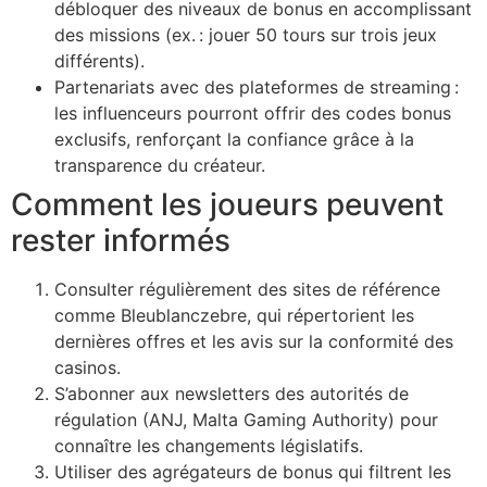
débloquer des niveaux de bonus en accomplissant
des missions (ex. : jouer 50 tours sur trois jeux
différents).
Partenariats avec des plateformes de streaming :
les influenceurs pourront offrir des codes bonus
exclusifs, renforçant la confiance grâce à la
transparence du créateur.
Comment les joueurs peuvent
rester informés
Consulter régulièrement des sites de référence
comme Bleublanczebre, qui répertorient les
dernières offres et les avis sur la conformité des
casinos.
S’abonner aux newsletters des autorités de
régulation (ANJ, Malta Gaming Authority) pour
connaître les changements législatifs.
Utiliser des agrégateurs de bonus qui filtrent les