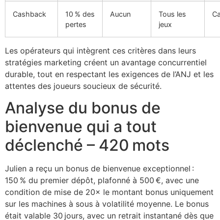
Cashback
10 % des
Aucun
Tous les
Ca
pertes
jeux
Les opérateurs qui intègrent ces critères dans leurs
stratégies marketing créent un avantage concurrentiel
durable, tout en respectant les exigences de l’ANJ et les
attentes des joueurs soucieux de sécurité.
Analyse du bonus de
bienvenue qui a tout
déclenché – 420 mots
Julien a reçu un bonus de bienvenue exceptionnel :
150 % du premier dépôt, plafonné à 500 €, avec une
condition de mise de 20× le montant bonus uniquement
sur les machines à sous à volatilité moyenne. Le bonus
était valable 30 jours, avec un retrait instantané dès que