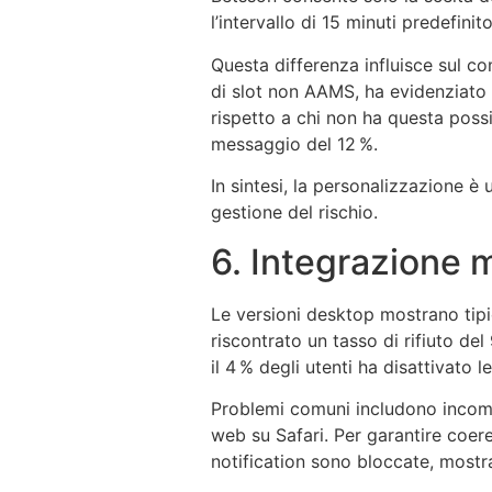
l’intervallo di 15 minuti predefinit
Questa differenza influisce sul c
di slot non AAMS, ha evidenziato 
rispetto a chi non ha questa possibi
messaggio del 12 %.
In sintesi, la personalizzazione è
gestione del rischio.
6. Integrazione 
Le versioni desktop mostrano tipi
riscontrato un tasso di rifiuto de
il 4 % degli utenti ha disattivato l
Problemi comuni includono incompat
web su Safari. Per garantire coer
notification sono bloccate, mostr