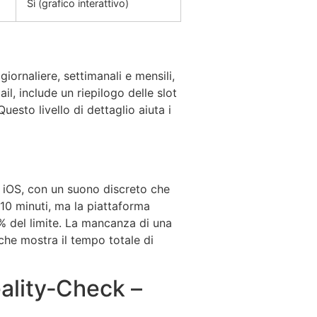
Sì (grafico interattivo)
iornaliere, settimanali e mensili,
il, include un riepilogo delle slot
esto livello di dettaglio aiuta i
u iOS, con un suono discreto che
 10 minuti, ma la piattaforma
% del limite. La mancanza di una
he mostra il tempo totale di
eality‑Check –