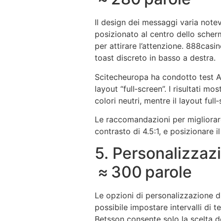
Il design dei messaggi varia note
posizionato al centro dello scher
per attirare l’attenzione. 888cas
toast discreto in basso a destra.
Scitecheuropa ha condotto test A/
layout “full‑screen”. I risultati 
colori neutri, mentre il layout ful
Le raccomandazioni per migliorare 
contrasto di 4.5:1, e posizionare 
5. Personalizzaz
≈ 300 parole
Le opzioni di personalizzazione d
possibile impostare intervalli di t
Betsson consente solo la scelta de