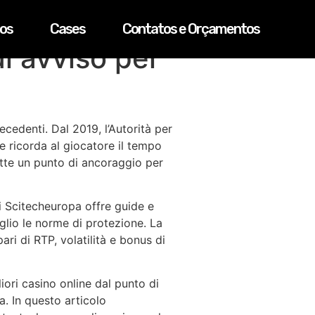
rme iGaming
ços
Cases
Contatos e Orçamentos
di avviso per
cedenti. Dal 2019, l’Autorità per
e ricorda al giocatore il tempo
ette un punto di ancoraggio per
di Scitecheuropa offre guide e
glio le norme di protezione. La
ari di RTP, volatilità e bonus di
liori casino online dal punto di
a. In questo articolo