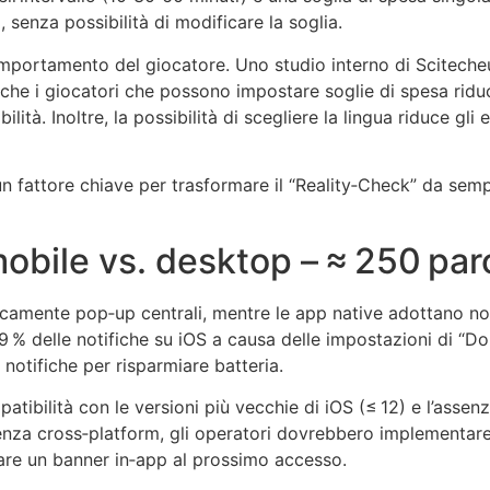
o, senza possibilità di modificare la soglia.
omportamento del giocatore. Uno studio interno di Sciteche
che i giocatori che possono impostare soglie di spesa ridu
lità. Inoltre, la possibilità di scegliere la lingua riduce gli 
 un fattore chiave per trasformare il “Reality‑Check” da sem
mobile vs. desktop – ≈ 250 par
camente pop‑up centrali, mentre le app native adottano not
l 9 % delle notifiche su iOS a causa delle impostazioni di “
e notifiche per risparmiare batteria.
ibilità con le versioni più vecchie di iOS (≤ 12) e l’assenz
enza cross‑platform, gli operatori dovrebbero implementare 
are un banner in‑app al prossimo accesso.