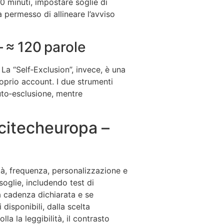
60 minuti, impostare soglie di
 permesso di allineare l’avviso
– ≈ 120 parole
La “Self‑Exclusion”, invece, è una
oprio account. I due strumenti
uto‑esclusione, mentre
Scitecheuropa –
tà, frequenza, personalizzazione e
soglie, includendo test di
a cadenza dichiarata e se
disponibili, dalla scelta
la la leggibilità, il contrasto