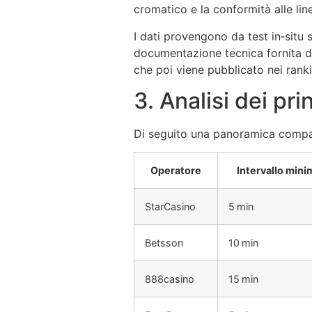
cromatico e la conformità alle l
I dati provengono da test in‑situ 
documentazione tecnica fornita da
che poi viene pubblicato nei ranki
3. Analisi dei pri
Di seguito una panoramica comparat
Operatore
Intervallo mini
StarCasino
5 min
Betsson
10 min
888casino
15 min