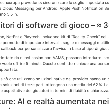
echeuropa prevedono: sincronizzare le soglie impostate su tut
se Cloud Messaging per Android, Apple Push Notification Ser
no 5,5 in.
rnitori di software di gioco – ≈
ion, NetEnt e Playtech, includono kit di “Reality‑Check” nei
 permette di impostare intervalli, soglie e messaggi multili
 callback per personalizzare l’avviso in base al tipo di gioco
adottate da nuovi casino non AAMS, possono introdurre inco
 vuole offrire 5 minuti. Questo conflitto richiede una person
upportata.
asinò che utilizzano soluzioni native dei provider hanno un 
a soluzioni di terze parti ottengono una media del 62 %. La
 le aspettative dei giocatori in termini di fluidità e chiarezza
ture: AI e realtà aumentata nei