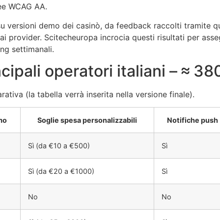
inee WCAG AA.
su versioni demo dei casinò, da feedback raccolti tramite que
i provider. Scitecheuropa incrocia questi risultati per as
ng settimanali.
ncipali operatori italiani – ≈ 38
iva (la tabella verrà inserita nella versione finale).
mo
Soglie spesa personalizzabili
Notifiche push
Sì (da €10 a €500)
Sì
Sì (da €20 a €1000)
Sì
No
No