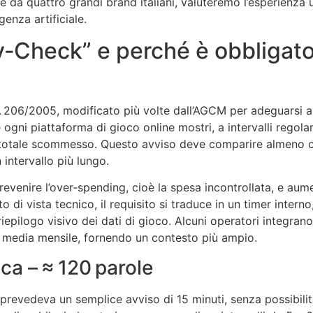
 da quattro grandi brand italiani, valuteremo l’esperienza u
genza artificiale.
ity‑Check” e perché è obbligato
s. 206/2005, modificato più volte dall’AGCM per adeguarsi a
ogni piattaforma di gioco online mostri, a intervalli regola
o totale scommesso. Questo avviso deve comparire almeno og
intervallo più lungo.
 prevenire l’over‑spending, cioè la spesa incontrollata, e a
di vista tecnico, il requisito si traduce in un timer interno
iepilogo visivo dei dati di gioco. Alcuni operatori integran
a media mensile, fornendo un contesto più ampio.
ica – ≈ 120 parole
 prevedeva un semplice avviso di 15 minuti, senza possibili