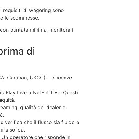
 i requisiti di wagering sono
are le scommesse.
i con puntata minima, monitora il
 prima di
MGA, Curacao, UKGC). Le licenze
ic Play Live o NetEnt Live. Questi
equità.
reaming, qualità dei dealer e
à.
 verifica che il flusso sia fluido e
ura solida.
s. Un operatore che risponde in