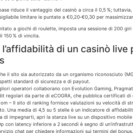
base riduce il vantaggio del casinò a circa il 0,5 %; tuttavia,
nsigliabile limitare le puntate a €0,20‑€0,30 per massimizz
imitato a giochi di roulette, imposta una sessione di 200 gir
l 150 % di vincita.
’affidabilità di un casinò live
s
che il sito sia autorizzato da un organismo riconosciuto (
spetti standard di sicurezza e di payout.
migliori operatori collaborano con Evolution Gaming, Pragmat
it regolari da parte di eCOGRA, che pubblica certificati di 
 – Il sito di ranking fornisce valutazioni su velocità di st
o. Una media di 4,5 su 5 stelle è un indicatore di affidabilit
 di impegnarti, apri la stanza live su un dispositivo mobile e
p con latency inferiore a 2 secondi è segno di un’infrastrutt
servizio chat per chiedere informazioni sui termini del bonu