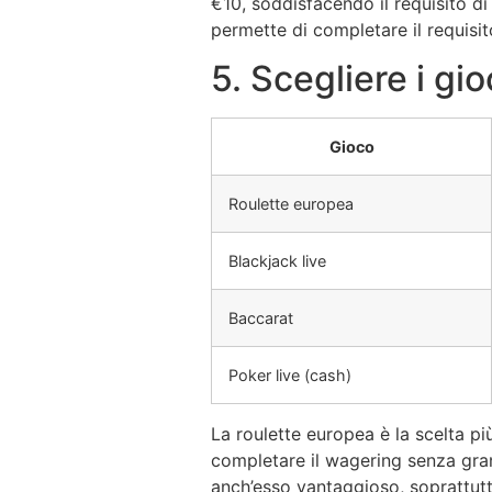
€10, soddisfacendo il requisito di 
permette di completare il requisi
5. Scegliere i gio
Gioco
Roulette europea
Blackjack live
Baccarat
Poker live (cash)
La roulette europea è la scelta p
completare il wagering senza grand
anch’esso vantaggioso, soprattutto