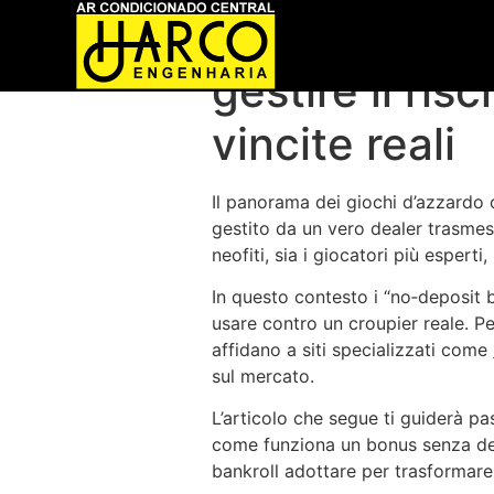
Bonus senza 
gestire il ris
vincite reali
Il panorama dei giochi d’azzardo o
gestito da un vero dealer trasmes
neofiti, sia i giocatori più espert
In questo contesto i “no‑deposit b
usare contro un croupier reale. P
affidano a siti specializzati come
sul mercato.
L’articolo che segue ti guiderà p
come funziona un bonus senza depos
bankroll adottare per trasformare 