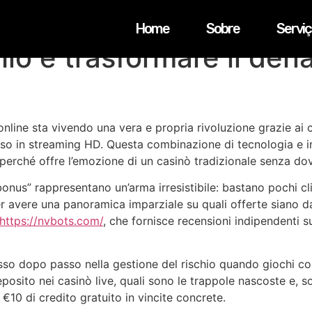
deposito nei casinò liv
Home
Sobre
Servi
chio e trasformare il den
nline sta vivendo una vera e propria rivoluzione grazie ai ca
so in streaming HD. Questa combinazione di tecnologia e in
i, perché offre l’emozione di un casinò tradizionale senza dov
onus” rappresentano un’arma irresistibile: bastano pochi cli
er avere una panoramica imparziale su quali offerte siano d
https://nvbots.com/
, che fornisce recensioni indipendenti su
asso dopo passo nella gestione del rischio quando giochi c
ito nei casinò live, quali sono le trappole nascoste e, sop
€10 di credito gratuito in vincite concrete.