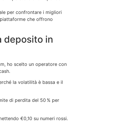
e per confrontare i migliori
 piattaforme che offrono
 deposito in
om, ho scelto un operatore con
cash.
hé la volatilità è bassa e il
mite di perdita del 50 % per
mettendo €0,10 su numeri rossi.