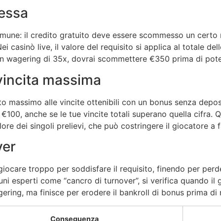
messa
comune: il credito gratuito deve essere scommesso un certo
 casinò live, il valore del requisito si applica al totale dell
n wagering di 35x, dovrai scommettere €350 prima di poter 
e vincita massima
to massimo alle vincite ottenibili con un bonus senza depo
 €100, anche se le tue vincite totali superano quella cifra. 
e dei singoli prelievi, che può costringere il giocatore a f
ver
i giocare troppo per soddisfare il requisito, finendo per perde
ni esperti come “cancro di turnover”, si verifica quando il
gering, ma finisce per erodere il bankroll di bonus prima di 
Conseguenza