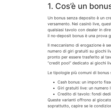
1. Cos’è un bonu
Un bonus senza deposito è un cred
versamento. Nei casinò live, ques
qualsiasi tavolo con dealer in dir
il no‑deposit bonus è una prova gr
Il meccanismo di erogazione è se
numero di giri gratuiti su giochi l
pronto per essere trasferito al t
“credit pool” dedicato ai giochi li
Le tipologie più comuni di bonus 
Cash bonus: un importo fiss
Giri gratuiti live: un numero 
Credito di tavolo: fondi dedi
Queste varianti offrono al giocator
soprattutto, capire se le condizio