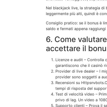
Nel blackjack live, la strategia di 
leggermente più alti, quindi è co
Consiglio pratico: se il bonus è l
saldo e fermati appena raggiungi i
6. Come valutare l
accettare il bonu
Licenze e audit – Controlla 
garantiscono che il casinò ri
Provider di live dealer – I 
provider sono soggetti a aud
Recensioni su Httpsnvbots.Com
tempi di risposta del support
Test di velocità video – Prima
privo di lag. Un video a 1080
Supporto clienti – Prova il 