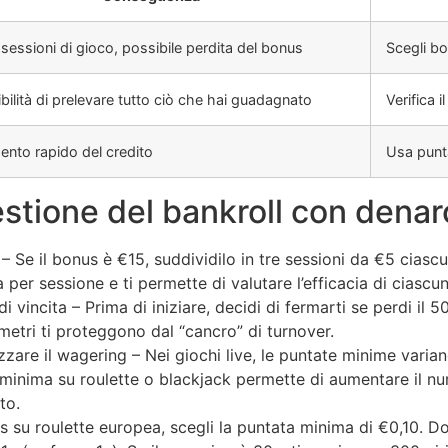
sessioni di gioco, possibile perdita del bonus
Scegli b
bilità di prelevare tutto ciò che hai guadagnato
Verifica 
ento rapido del credito
Usa punta
estione del bankroll con denar
i – Se il bonus è €15, suddividilo in tre sessioni da €5 ciasc
ta per sessione e ti permette di valutare l’efficacia di cias
di vincita – Prima di iniziare, decidi di fermarti se perdi il 5
metri ti proteggono dal “cancro” di turnover.
are il wagering – Nei giochi live, le puntate minime varia
ta minima su roulette o blackjack permette di aumentare il
to.
s su roulette europea, scegli la puntata minima di €0,10. 