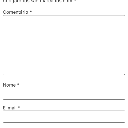
obrigatórios são marcados com
*
Comentário
*
Nome
*
E-mail
*