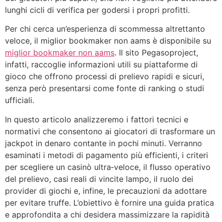
lunghi cicli di verifica per godersi i propri profitti.
Per chi cerca un’esperienza di scommessa altrettanto
veloce, il miglior bookmaker non aams è disponibile su
miglior bookmaker non aams
. Il sito Pegasoproject,
infatti, raccoglie informazioni utili su piattaforme di
gioco che offrono processi di prelievo rapidi e sicuri,
senza però presentarsi come fonte di ranking o studi
ufficiali.
In questo articolo analizzeremo i fattori tecnici e
normativi che consentono ai giocatori di trasformare un
jackpot in denaro contante in pochi minuti. Verranno
esaminati i metodi di pagamento più efficienti, i criteri
per scegliere un casinò ultra‑veloce, il flusso operativo
del prelievo, casi reali di vincite lampo, il ruolo dei
provider di giochi e, infine, le precauzioni da adottare
per evitare truffe. L’obiettivo è fornire una guida pratica
e approfondita a chi desidera massimizzare la rapidità