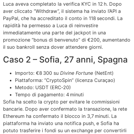
Luca aveva completato la verifica KYC in 12 h. Dopo
aver cliccato “Withdraw”, il sistema ha inviato l’API a
PayPal, che ha accreditato il conto in 118 secondi. La
rapidità ha permesso a Luca di reinvestire
immediatamente una parte del jackpot in una
promozione “bonus di benvenuto” di €200, aumentando
il suo bankroll senza dover attendere giorni.
Caso 2 – Sofia, 27 anni, Spagna
Importo: €8 300 su
Divine Fortune
(NetEnt)
Piattaforma: “CryptoSpin” (licenza Curaçao)
Metodo: USDT (ERC‑20)
Tempo di pagamento: 4 minuti
Sofia ha scelto la crypto per evitare le commissioni
bancarie. Dopo aver confermato la transazione, la rete
Ethereum ha confermato il blocco in 3,7 minuti. La
piattaforma ha inviato una notifica push, e Sofia ha
potuto trasferire i fondi su un exchange per convertirli