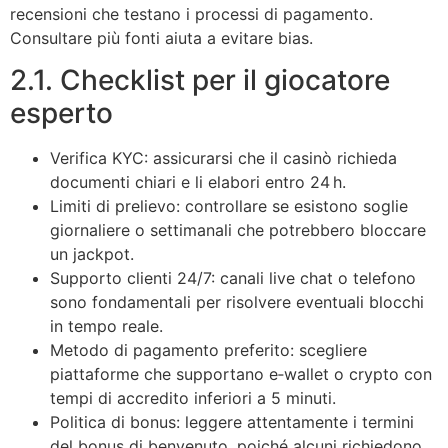
recensioni che testano i processi di pagamento.
Consultare più fonti aiuta a evitare bias.
2.1. Checklist per il giocatore
esperto
Verifica KYC: assicurarsi che il casinò richieda
documenti chiari e li elabori entro 24 h.
Limiti di prelievo: controllare se esistono soglie
giornaliere o settimanali che potrebbero bloccare
un jackpot.
Supporto clienti 24/7: canali live chat o telefono
sono fondamentali per risolvere eventuali blocchi
in tempo reale.
Metodo di pagamento preferito: scegliere
piattaforme che supportano e‑wallet o crypto con
tempi di accredito inferiori a 5 minuti.
Politica di bonus: leggere attentamente i termini
del bonus di benvenuto, poiché alcuni richiedono