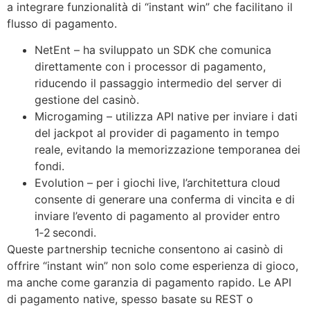
a integrare funzionalità di “instant win” che facilitano il
flusso di pagamento.
NetEnt – ha sviluppato un SDK che comunica
direttamente con i processor di pagamento,
riducendo il passaggio intermedio del server di
gestione del casinò.
Microgaming – utilizza API native per inviare i dati
del jackpot al provider di pagamento in tempo
reale, evitando la memorizzazione temporanea dei
fondi.
Evolution – per i giochi live, l’architettura cloud
consente di generare una conferma di vincita e di
inviare l’evento di pagamento al provider entro
1‑2 secondi.
Queste partnership tecniche consentono ai casinò di
offrire “instant win” non solo come esperienza di gioco,
ma anche come garanzia di pagamento rapido. Le API
di pagamento native, spesso basate su REST o