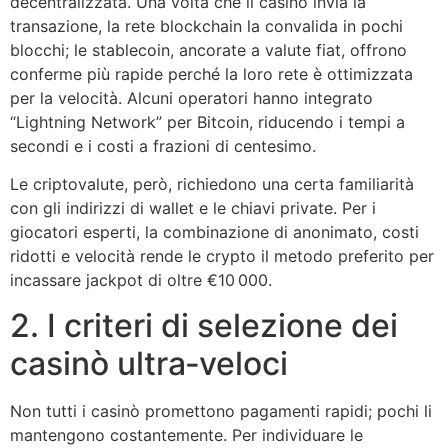
decentralizzata. Una volta che il casinò invia la
transazione, la rete blockchain la convalida in pochi
blocchi; le stablecoin, ancorate a valute fiat, offrono
conferme più rapide perché la loro rete è ottimizzata
per la velocità. Alcuni operatori hanno integrato
“Lightning Network” per Bitcoin, riducendo i tempi a
secondi e i costi a frazioni di centesimo.
Le criptovalute, però, richiedono una certa familiarità
con gli indirizzi di wallet e le chiavi private. Per i
giocatori esperti, la combinazione di anonimato, costi
ridotti e velocità rende le crypto il metodo preferito per
incassare jackpot di oltre €10 000.
2. I criteri di selezione dei
casinò ultra‑veloci
Non tutti i casinò promettono pagamenti rapidi; pochi li
mantengono costantemente. Per individuare le