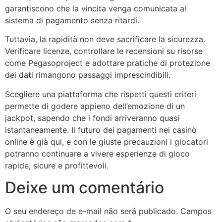
garantiscono che la vincita venga comunicata al
sistema di pagamento senza ritardi.
Tuttavia, la rapidità non deve sacrificare la sicurezza.
Verificare licenze, controllare le recensioni su risorse
come Pegasoproject e adottare pratiche di protezione
dei dati rimangono passaggi imprescindibili.
Scegliere una piattaforma che rispetti questi criteri
permette di godere appieno dell’emozione di un
jackpot, sapendo che i fondi arriveranno quasi
istantaneamente. Il futuro dei pagamenti nei casinò
online è già qui, e con le giuste precauzioni i giocatori
potranno continuare a vivere esperienze di gioco
rapide, sicure e profittevoli.
Deixe um comentário
O seu endereço de e-mail não será publicado.
Campos