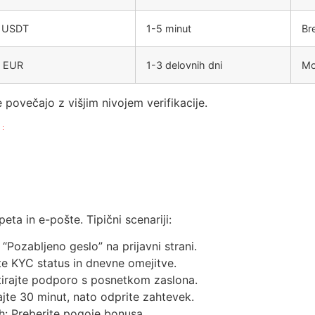
 USDT
1-5 minut
Br
 EUR
1-3 delovnih dni
Mo
 povečajo z višjim nivojem verifikacije.
eta in e-pošte. Tipični scenariji:
“Pozabljeno geslo” na prijavni strani.
te KYC status in dnevne omejitve.
ktirajte podporo s posnetkom zaslona.
jte 30 minut, nato odprite zahtevek.
h: Preberite pogoje bonusa.