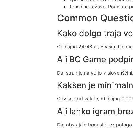
Tehnične težave: Počistite p
Common Questi
Kako dolgo traja ve
Običajno 24-48 ur, včasih dlje me
Ali BC Game podpir
Da, stran je na voljo v slovenščini
Kakšen je minimaln
Odvisno od valute, običajno 0.001
Ali lahko igram bre
Da, obstajajo bonusi brez pologa o