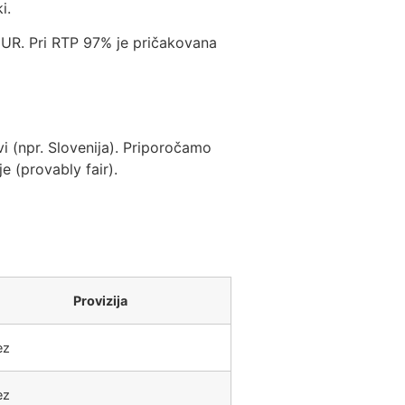
i.
UR. Pri RTP 97% je pričakovana
 (npr. Slovenija). Priporočamo
e (provably fair).
Provizija
ez
ez