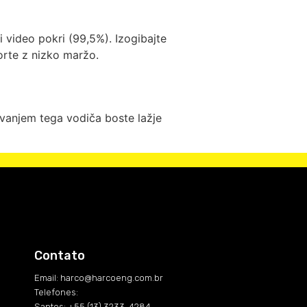
i video pokri (99,5%). Izogibajte
orte z nizko maržo.
evanjem tega vodiča boste lažje
Contato
Email: harco@harcoeng.com.br
Telefones:
Santos: +55 (13) 3233-4284