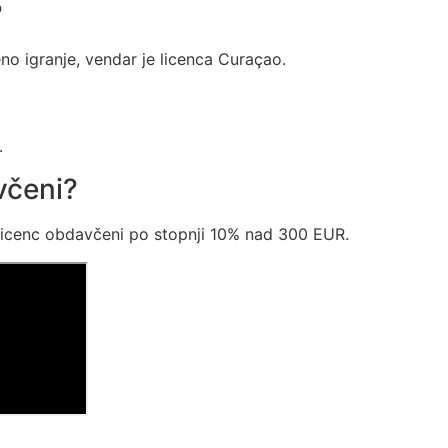
?
no igranje, vendar je licenca Curaçao.
.
včeni?
 licenc obdavčeni po stopnji 10% nad 300 EUR.