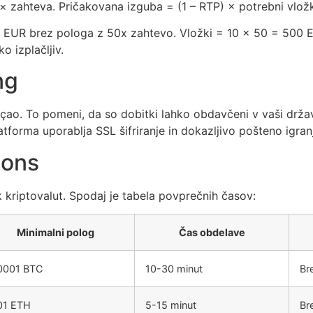
× zahteva. Pričakovana izguba = (1 – RTP) × potrebni vložk
 EUR brez pologa z 50x zahtevo. Vložki = 10 × 50 = 500 E
o izplačljiv.
ng
ao. To pomeni, da so dobitki lahko obdavčeni v vaši državi
tforma uporablja SSL šifriranje in dokazljivo pošteno igranj
ions
k kriptovalut. Spodaj je tabela povprečnih časov:
Minimalni polog
Čas obdelave
0001 BTC
10-30 minut
Br
01 ETH
5-15 minut
Br