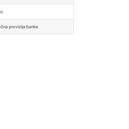
ez
žna provizija banke