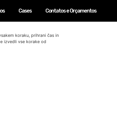
n, staviti in
ços
Cases
Contatos e Orçamentos
 vsakem koraku, prihrani čas in
te izvedli vse korake od