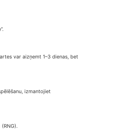
”.
artes var aizņemt 1–3 dienas, bet
spēlēšanu, izmantojiet
u (RNG).