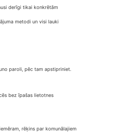
si derīgi tikai konkrētām
ājuma metodi un visi lauki
uno paroli, pēc tam apstipriniet.
cēs bez īpašas lietotnes
piemēram, rēķins par komunālajiem