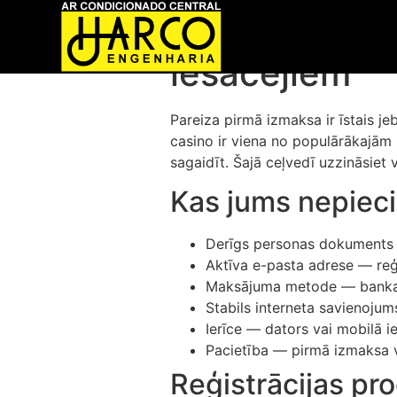
Pirmā izmaksa
iesācējiem
Pareiza pirmā izmaksa ir īstais j
casino ir viena no populārākajām p
sagaidīt. Šajā ceļvedī uzzināsiet 
Kas jums nepiec
Derīgs personas dokuments (
Aktīva e-pasta adrese — reģi
Maksājuma metode — bankas k
Stabils interneta savienojums
Ierīce — dators vai mobilā i
Pacietība — pirmā izmaksa v
Reģistrācijas pro