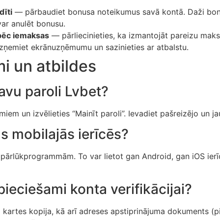
dīti
— pārbaudiet bonusa noteikumus savā kontā. Daži bonu
var anulēt bonusu.
 pēc iemaksas
— pārliecinieties, ka izmantojāt pareizu maks
 uzņemiet ekrānuzņēmumu un sazinieties ar atbalstu.
mi un atbildes
avu paroli Lvbet?
miem un izvēlieties “Mainīt paroli”. Ievadiet pašreizējo un ja
ms mobilajās ierīcēs?
 pārlūkprogrammām. To var lietot gan Android, gan iOS ierī
ieciešami konta verifikācijai?
D kartes kopija, kā arī adreses apstiprinājuma dokuments (