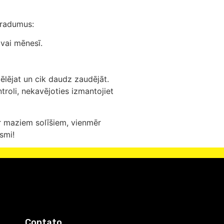
aradumus:
vai mēnesī.
pēlējat un cik daudz zaudējāt.
ntroli, nekavējoties izmantojiet
ar maziem solīšiem, vienmēr
smi!
Contato