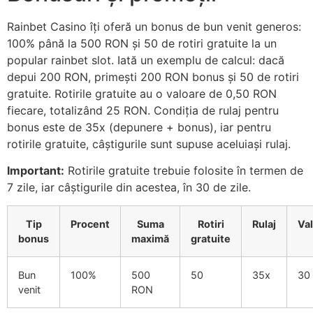
Rainbet Casino îți oferă un bonus de bun venit generos:
100% până la 500 RON și 50 de rotiri gratuite la un
popular rainbet slot. Iată un exemplu de calcul: dacă
depui 200 RON, primești 200 RON bonus și 50 de rotiri
gratuite. Rotirile gratuite au o valoare de 0,50 RON
fiecare, totalizând 25 RON. Condiția de rulaj pentru
bonus este de 35x (depunere + bonus), iar pentru
rotirile gratuite, câștigurile sunt supuse aceluiași rulaj.
Important:
Rotirile gratuite trebuie folosite în termen de
7 zile, iar câștigurile din acestea, în 30 de zile.
Tip
Procent
Suma
Rotiri
Rulaj
Val
bonus
maximă
gratuite
Bun
100%
500
50
35x
30 
venit
RON