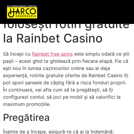
Cum să obții și să
folosești rotiri gratuite
la Rainbet Casino
Să începi cu
Rainbet free spins
este simplu odată ce știi
pașii – acest ghid te ghidează prin fiecare etapă. Fie că
ești nou în lumea cazinourilor online sau ai deja
experiență, rotirile gratuite oferite de Rainbet Casino îți
pot spori șansele de câștig fără a risca fonduri proprii.
În continuare, vei afla cum să te pregătești, să îți
configurezi contul, să joci pe mobil și să valorifici la
maximum promoțiile.
Pregătirea
Înainte de a începe, asigură-te că ai la îndemână: