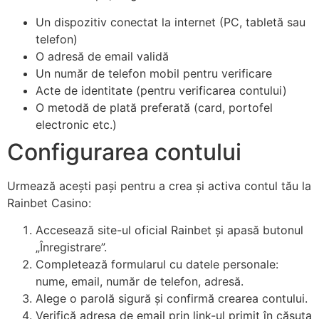
Un dispozitiv conectat la internet (PC, tabletă sau
telefon)
O adresă de email validă
Un număr de telefon mobil pentru verificare
Acte de identitate (pentru verificarea contului)
O metodă de plată preferată (card, portofel
electronic etc.)
Configurarea contului
Urmează acești pași pentru a crea și activa contul tău la
Rainbet Casino:
Accesează site-ul oficial Rainbet și apasă butonul
„Înregistrare”.
Completează formularul cu datele personale:
nume, email, număr de telefon, adresă.
Alege o parolă sigură și confirmă crearea contului.
Verifică adresa de email prin link-ul primit în căsuța