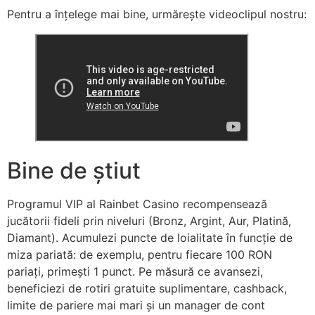
Pentru a înțelege mai bine, urmărește videoclipul nostru:
Bine de știut
Programul VIP al Rainbet Casino recompensează
jucătorii fideli prin niveluri (Bronz, Argint, Aur, Platină,
Diamant). Acumulezi puncte de loialitate în funcție de
miza pariată: de exemplu, pentru fiecare 100 RON
pariați, primești 1 punct. Pe măsură ce avansezi,
beneficiezi de rotiri gratuite suplimentare, cashback,
limite de pariere mai mari și un manager de cont