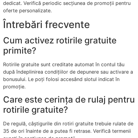
dedicat. Verifică periodic secțiunea de promoții pentru
oferte personalizate.
Întrebări frecvente
Cum activez rotirile gratuite
primite?
Rotirile gratuite sunt creditate automat în contul tău
după îndeplinirea condițiilor de depunere sau activare a
bonusului. Le poți folosi accesând slotul indicat în
promoție.
Care este cerința de rulaj pentru
rotirile gratuite?
De regulă, câștigurile din rotiri gratuite trebuie rulate de
35 de ori înainte de a putea fi retrase. Verifică termenii