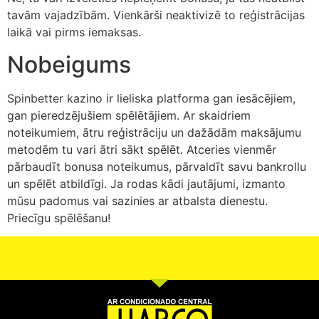
tavām vajadzībām. Vienkārši neaktivizē to reģistrācijas
laikā vai pirms iemaksas.
Nobeigums
Spinbetter kazino ir lieliska platforma gan iesācējiem,
gan pieredzējušiem spēlētājiem. Ar skaidriem
noteikumiem, ātru reģistrāciju un dažādām maksājumu
metodēm tu vari ātri sākt spēlēt. Atceries vienmēr
pārbaudīt bonusa noteikumus, pārvaldīt savu bankrollu
un spēlēt atbildīgi. Ja rodas kādi jautājumi, izmanto
mūsu padomus vai sazinies ar atbalsta dienestu.
Priecīgu spēlēšanu!