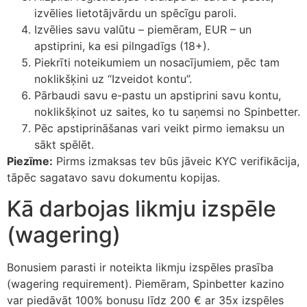
izvēlies lietotājvārdu un spēcīgu paroli.
Izvēlies savu valūtu – piemēram, EUR – un
apstiprini, ka esi pilngadīgs (18+).
Piekrīti noteikumiem un nosacījumiem, pēc tam
noklikšķini uz “Izveidot kontu”.
Pārbaudi savu e-pastu un apstiprini savu kontu,
noklikšķinot uz saites, ko tu saņemsi no Spinbetter.
Pēc apstiprināšanas vari veikt pirmo iemaksu un
sākt spēlēt.
Piezīme:
Pirms izmaksas tev būs jāveic KYC verifikācija,
tāpēc sagatavo savu dokumentu kopijas.
Kā darbojas likmju izspēle
(wagering)
Bonusiem parasti ir noteikta likmju izspēles prasība
(wagering requirement). Piemēram, Spinbetter kazino
var piedāvāt 100% bonusu līdz 200 € ar 35x izspēles