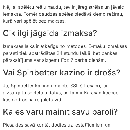
Nē, lai spēlētu reālu naudu, tev ir jāreģistrējas un jāveic
iemaksa. Tomēr daudzas spēles piedāvā demo režīmu,
kurā vari spēlēt bez maksas.
Cik ilgi jāgaida izmaksa?
Izmaksas laiks ir atkarīgs no metodes. E-maku izmaksas
parasti tiek apstrādātas 24 stundu laikā, bet bankas
pārskaitījums var aizņemt līdz 7 darba dienām.
Vai Spinbetter kazino ir drošs?
Jā, Spinbetter kazino izmanto SSL šifrēšanu, lai
aizsargātu spēlētāju datus, un tam ir Kurasao licence,
kas nodrošina regulētu vidi.
Kā es varu mainīt savu paroli?
Piesakies savā kontā, dodies uz iestatījumiem un