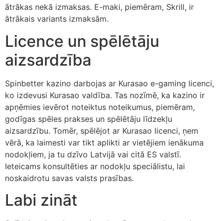
ātrākas nekā izmaksas. E-maki, piemēram, Skrill, ir
ātrākais variants izmaksām.
Licence un spēlētāju
aizsardzība
Spinbetter kazino darbojas ar Kurasao e-gaming licenci,
ko izdevusi Kurasao valdība. Tas nozīmē, ka kazino ir
apņēmies ievērot noteiktus noteikumus, piemēram,
godīgas spēles prakses un spēlētāju līdzekļu
aizsardzību. Tomēr, spēlējot ar Kurasao licenci, ņem
vērā, ka laimesti var tikt aplikti ar vietējiem ienākuma
nodokļiem, ja tu dzīvo Latvijā vai citā ES valstī.
Ieteicams konsultēties ar nodokļu speciālistu, lai
noskaidrotu savas valsts prasības.
Labi zināt