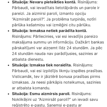
Situācija: Nevaru pieteikties kontā.
Risinājums:
Pārbaudi, vai ievadītais lietotājvārds un parole ir
pareizi. Ja aizmirsi paroli, izmanto opciju
“Aizmirsāt paroli?”. Ja problēma turpinās, notīri
pārlūka kešatmiņu vai izmēģini citu pārlūku.
Situācija: Iemaksa netiek parādīta kontā.
Risinājums: Pārliecinies, vai esi ievadījis pareizo
maksājuma summu un informāciju. Dažkārt bankas
pārskaitījumi var aizņemt līdz 24 stundām. Ja pēc
24 stundām nauda nav parādījusies, sazinies ar
atbalsta dienestu.
Situācija: Izmaksa tiek noraidīta.
Risinājums:
Pārbaudi, vai esi izpildījis likmju izspēles prasības.
Visticamāk, tev ir jāiztērē bonusa prasības pirms
izmaksas. Ja neesi pārkāpis noteikumus, sazinies
ar atbalsta komandu.
Situācija: Esmu aizmirsis paroli.
Risinājums:
Noklikšķini uz “Aizmirsāt paroli?” un ievadi savu
reģistrēto e-pastu. Saņemsi e-pastu ar