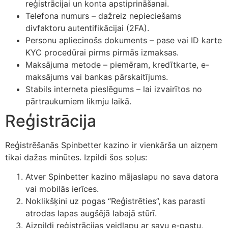
reģistrācijai un konta apstiprināšanai.
Telefona numurs – dažreiz nepieciešams
divfaktoru autentifikācijai (2FA).
Personu apliecinošs dokuments – pase vai ID karte
KYC procedūrai pirms pirmās izmaksas.
Maksājuma metode – piemēram, kredītkarte, e-
maksājums vai bankas pārskaitījums.
Stabils interneta pieslēgums – lai izvairītos no
pārtraukumiem likmju laikā.
Reģistrācija
Reģistrēšanās Spinbetter kazino ir vienkārša un aizņem
tikai dažas minūtes. Izpildi šos soļus:
Atver Spinbetter kazino mājaslapu no sava datora
vai mobilās ierīces.
Noklikšķini uz pogas “Reģistrēties”, kas parasti
atrodas lapas augšējā labajā stūrī.
Aizpildi reģistrācijas veidlapu ar savu e-pastu,