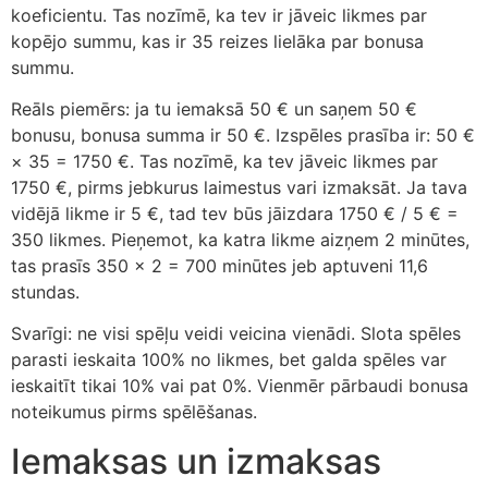
koeficientu. Tas nozīmē, ka tev ir jāveic likmes par
kopējo summu, kas ir 35 reizes lielāka par bonusa
summu.
Reāls piemērs: ja tu iemaksā 50 € un saņem 50 €
bonusu, bonusa summa ir 50 €. Izspēles prasība ir: 50 €
× 35 = 1750 €. Tas nozīmē, ka tev jāveic likmes par
1750 €, pirms jebkurus laimestus vari izmaksāt. Ja tava
vidējā likme ir 5 €, tad tev būs jāizdara 1750 € / 5 € =
350 likmes. Pieņemot, ka katra likme aizņem 2 minūtes,
tas prasīs 350 × 2 = 700 minūtes jeb aptuveni 11,6
stundas.
Svarīgi: ne visi spēļu veidi veicina vienādi. Slota spēles
parasti ieskaita 100% no likmes, bet galda spēles var
ieskaitīt tikai 10% vai pat 0%. Vienmēr pārbaudi bonusa
noteikumus pirms spēlēšanas.
Iemaksas un izmaksas