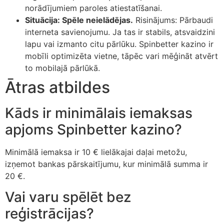
norādījumiem paroles atiestatīšanai.
Situācija: Spēle neielādējas.
Risinājums: Pārbaudi
interneta savienojumu. Ja tas ir stabils, atsvaidzini
lapu vai izmanto citu pārlūku. Spinbetter kazino ir
mobīli optimizēta vietne, tāpēc vari mēģināt atvērt
to mobilajā pārlūkā.
Ātras atbildes
Kāds ir minimālais iemaksas
apjoms Spinbetter kazino?
Minimālā iemaksa ir 10 € lielākajai daļai metožu,
izņemot bankas pārskaitījumu, kur minimālā summa ir
20 €.
Vai varu spēlēt bez
reģistrācijas?