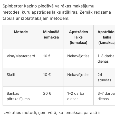
Spinbetter kazino piedāvā vairākas maksājumu
metodes, kuru apstrādes laiks atšķiras. Zemāk redzama
tabula ar izplatītākajām metodēm:
Metode
Minimālā
Apstrādes
Apstrāde
iemaksa
laiks
laiks
(iemaksa)
(izmaksa
Visa/Mastercard
10 €
Nekavējoties
1–3 darba
dienas
Skrill
10 €
Nekavējoties
24
stundas
Bankas
20 €
1–2 darba
3–7 darba
pārskaitījums
dienas
dienas
Izvēloties metodi, ņem vērā, ka iemaksas parasti ir