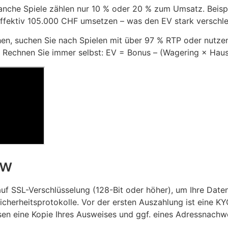
nche Spiele zählen nur 10 % oder 20 % zum Umsatz. Beispi
ffektiv 105.000 CHF umsetzen – was den EV stark verschle
n, suchen Sie nach Spielen mit über 97 % RTP oder nutzen
 Rechnen Sie immer selbst: EV = Bonus – (Wagering × Hausv
ew
auf SSL-Verschlüsselung (128-Bit oder höher), um Ihre Date
herheitsprotokolle. Vor der ersten Auszahlung ist eine 
sen eine Kopie Ihres Ausweises und ggf. eines Adressnachw