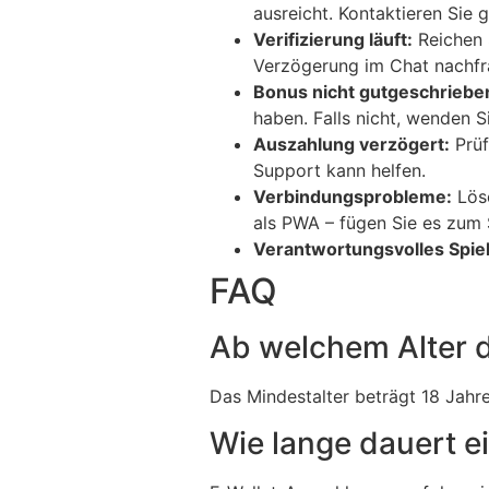
ausreicht. Kontaktieren Sie g
Verifizierung läuft:
Reichen 
Verzögerung im Chat nachfr
Bonus nicht gutgeschriebe
haben. Falls nicht, wenden S
Auszahlung verzögert:
Prüf
Support kann helfen.
Verbindungsprobleme:
Lösc
als PWA – fügen Sie es zum 
Verantwortungsvolles Spie
FAQ
Ab welchem Alter da
Das Mindestalter beträgt 18 Jahre
Wie lange dauert e