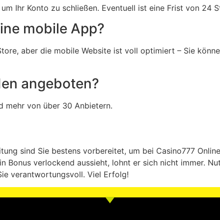
um Ihr Konto zu schließen. Eventuell ist eine Frist von 24 
eine mobile App?
tore, aber die mobile Website ist voll optimiert – Sie kön
den angeboten?
nd mehr von über 30 Anbietern.
eitung sind Sie bestens vorbereitet, um bei Casino777 Onlin
n Bonus verlockend aussieht, lohnt er sich nicht immer. Nu
ie verantwortungsvoll. Viel Erfolg!