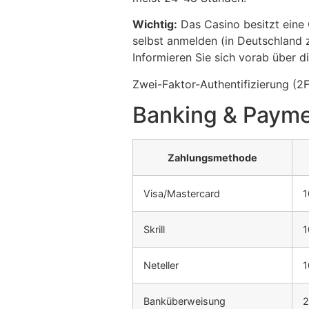
Wichtig:
Das Casino besitzt eine
selbst anmelden (in Deutschland z
Informieren Sie sich vorab über d
Zwei-Faktor-Authentifizierung (2F
Banking & Paym
Zahlungsmethode
Visa/Mastercard
1
Skrill
1
Neteller
1
Banküberweisung
2