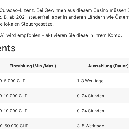
 Curacao-Lizenz. Bei Gewinnen aus diesem Casino müssen S
. B. ab 2021 steuerfrei, aber in anderen Ländern wie Österr
ie lokalen Steuergesetze.
A) wird empfohlen – aktivieren Sie diese in Ihrem Konto.
ents
Einzahlung (Min./Max.)
Auszahlung (Dauer)
0–5.000 CHF
1–3 Werktage
0–10.000 CHF
0–24 Stunden
0–10.000 CHF
0–24 Stunden
0–50.000 CHF
3–5 Werktage