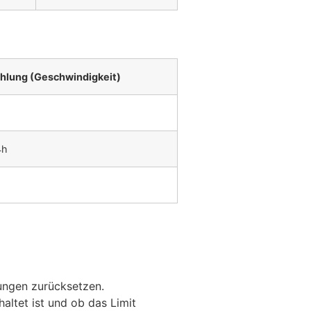
hlung (Geschwindigkeit)
4h
ungen zurücksetzen.
haltet ist und ob das Limit