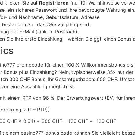
d klicken Sie auf
Registrieren
(nur für Warnhinweise verwe
se, ein sicheres Passwort und Ihre bevorzugte Währung ein
r: Vor- und Nachname, Geburtsdatum, Adresse.
bestätigen Sie, dass Sie volljährig sind.
rung per E-Mail (Link im Postfach).
en Sie Ihre erste Einzahlung – wählen Sie ggf. einen Bonus 
ics
ino777 promocode für einen 100 % Willkommensbonus bis 
 Bonus plus Einzahlung? Nein, typischerweise 35x nur der
halten 300 CHF Bonus. Ihr Gesamtguthaben: 600 CHF. Umsa
vor eine Auszahlung möglich ist.
 mit einem RTP von 96 %. Der Erwartungswert (EV) für Ihren
orderung × (1 – RTP))
.500 CHF × 0,04) = 300 CHF – 420 CHF = -120 CHF
Mit einem casino777 bonus code können Sie vielleicht besse