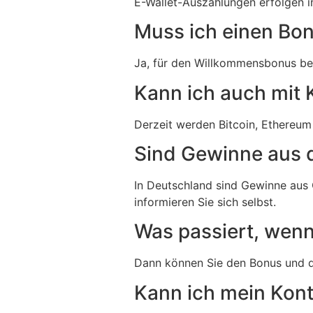
E-Wallet-Auszahlungen erfolgen i
Muss ich einen Bo
Ja, für den Willkommensbonus be
Kann ich auch mit
Derzeit werden Bitcoin, Ethereum 
Sind Gewinne aus d
In Deutschland sind Gewinne aus O
informieren Sie sich selbst.
Was passiert, wenn
Dann können Sie den Bonus und di
Kann ich mein Kon