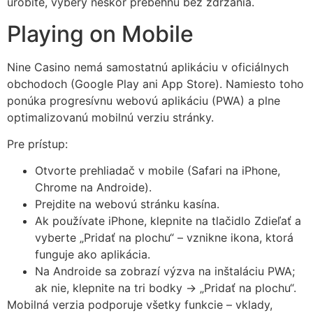
urobíte, výbery neskôr prebehnú bez zdržania.
Playing on Mobile
Nine Casino nemá samostatnú aplikáciu v oficiálnych
obchodoch (Google Play ani App Store). Namiesto toho
ponúka progresívnu webovú aplikáciu (PWA) a plne
optimalizovanú mobilnú verziu stránky.
Pre prístup:
Otvorte prehliadač v mobile (Safari na iPhone,
Chrome na Androide).
Prejdite na webovú stránku kasína.
Ak používate iPhone, klepnite na tlačidlo Zdieľať a
vyberte „Pridať na plochu“ – vznikne ikona, ktorá
funguje ako aplikácia.
Na Androide sa zobrazí výzva na inštaláciu PWA;
ak nie, klepnite na tri bodky → „Pridať na plochu“.
Mobilná verzia podporuje všetky funkcie – vklady,