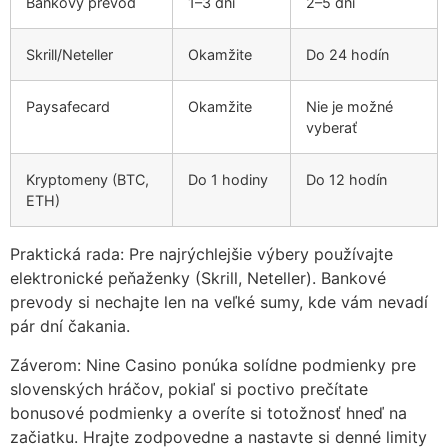
Bankový prevod
1–3 dni
2–5 dní
Skrill/Neteller
Okamžite
Do 24 hodín
Paysafecard
Okamžite
Nie je možné
vyberať
Kryptomeny (BTC,
Do 1 hodiny
Do 12 hodín
ETH)
Praktická rada: Pre najrýchlejšie výbery používajte
elektronické peňaženky (Skrill, Neteller). Bankové
prevody si nechajte len na veľké sumy, kde vám nevadí
pár dní čakania.
Záverom: Nine Casino ponúka solídne podmienky pre
slovenských hráčov, pokiaľ si poctivo prečítate
bonusové podmienky a overíte si totožnosť hneď na
začiatku. Hrajte zodpovedne a nastavte si denné limity