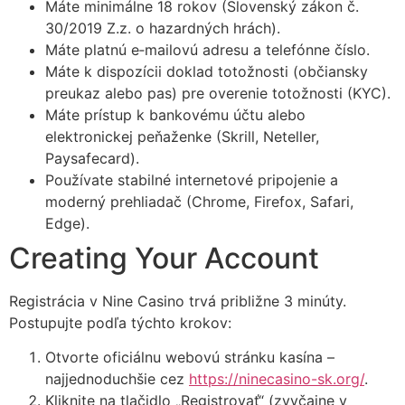
Máte minimálne 18 rokov (Slovenský zákon č.
30/2019 Z.z. o hazardných hrách).
Máte platnú e‑mailovú adresu a telefónne číslo.
Máte k dispozícii doklad totožnosti (občiansky
preukaz alebo pas) pre overenie totožnosti (KYC).
Máte prístup k bankovému účtu alebo
elektronickej peňaženke (Skrill, Neteller,
Paysafecard).
Používate stabilné internetové pripojenie a
moderný prehliadač (Chrome, Firefox, Safari,
Edge).
Creating Your Account
Registrácia v Nine Casino trvá približne 3 minúty.
Postupujte podľa týchto krokov:
Otvorte oficiálnu webovú stránku kasína –
najjednoduchšie cez
https://ninecasino-sk.org/
.
Kliknite na tlačidlo „Registrovať“ (zvyčajne v