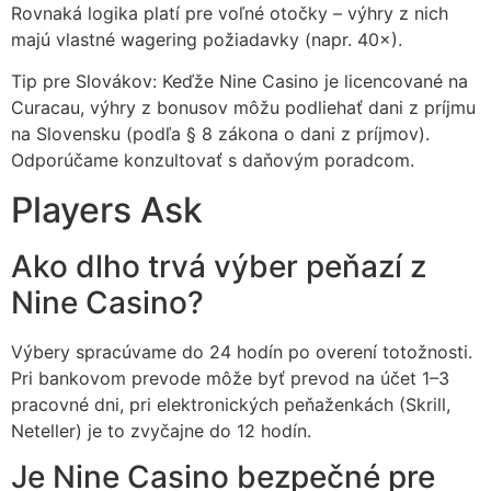
Rovnaká logika platí pre voľné otočky – výhry z nich
majú vlastné wagering požiadavky (napr. 40×).
Tip pre Slovákov: Keďže Nine Casino je licencované na
Curacau, výhry z bonusov môžu podliehať dani z príjmu
na Slovensku (podľa § 8 zákona o dani z príjmov).
Odporúčame konzultovať s daňovým poradcom.
Players Ask
Ako dlho trvá výber peňazí z
Nine Casino?
Výbery spracúvame do 24 hodín po overení totožnosti.
Pri bankovom prevode môže byť prevod na účet 1–3
pracovné dni, pri elektronických peňaženkách (Skrill,
Neteller) je to zvyčajne do 12 hodín.
Je Nine Casino bezpečné pre