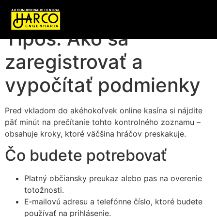
Sprievodca kasínom
Tipos: Ako sa
zaregistrovať a
vypočítať podmienky
Pred vkladom do akéhokoľvek online kasína si nájdite
päť minút na prečítanie tohto kontrolného zoznamu –
obsahuje kroky, ktoré väčšina hráčov preskakuje.
Čo budete potrebovať
Platný občiansky preukaz alebo pas na overenie
totožnosti.
E‑mailovú adresu a telefónne číslo, ktoré budete
používať na prihlásenie.