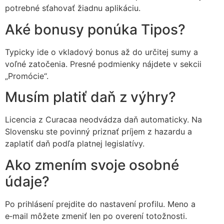
potrebné sťahovať žiadnu aplikáciu.
Aké bonusy ponúka Tipos?
Typicky ide o vkladový bonus až do určitej sumy a
voľné zatočenia. Presné podmienky nájdete v sekcii
„Promócie“.
Musím platiť daň z výhry?
Licencia z Curacaa neodvádza daň automaticky. Na
Slovensku ste povinný priznať príjem z hazardu a
zaplatiť daň podľa platnej legislatívy.
Ako zmením svoje osobné
údaje?
Po prihlásení prejdite do nastavení profilu. Meno a
e‑mail môžete zmeniť len po overení totožnosti.