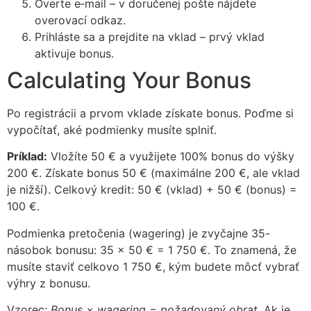
Overte e‑mail – v doručenej pošte nájdete
overovací odkaz.
Prihláste sa a prejdite na vklad – prvý vklad
aktivuje bonus.
Calculating Your Bonus
Po registrácii a prvom vklade získate bonus. Poďme si
vypočítať, aké podmienky musíte splniť.
Príklad:
Vložíte 50 € a využijete 100% bonus do výšky
200 €. Získate bonus 50 € (maximálne 200 €, ale vklad
je nižší). Celkový kredit: 50 € (vklad) + 50 € (bonus) =
100 €.
Podmienka pretočenia (wagering) je zvyčajne 35-
násobok bonusu: 35 × 50 € = 1 750 €. To znamená, že
musíte staviť celkovo 1 750 €, kým budete môcť vybrať
výhry z bonusu.
Vzorec:
Bonus × wagering = požadovaný obrat
. Ak je