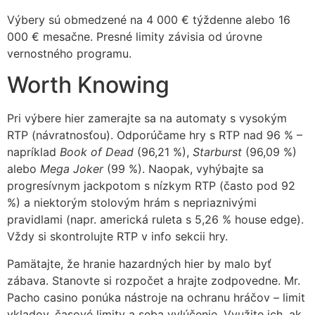
Výbery sú obmedzené na 4 000 € týždenne alebo 16
000 € mesačne. Presné limity závisia od úrovne
vernostného programu.
Worth Knowing
Pri výbere hier zamerajte sa na automaty s vysokým
RTP (návratnosťou). Odporúčame hry s RTP nad 96 % –
napríklad
Book of Dead
(96,21 %),
Starburst
(96,09 %)
alebo
Mega Joker
(99 %). Naopak, vyhýbajte sa
progresívnym jackpotom s nízkym RTP (často pod 92
%) a niektorým stolovým hrám s nepriaznivými
pravidlami (napr. americká ruleta s 5,26 % house edge).
Vždy si skontrolujte RTP v info sekcii hry.
Pamätajte, že hranie hazardných hier by malo byť
zábava. Stanovte si rozpočet a hrajte zodpovedne. Mr.
Pacho casino ponúka nástroje na ochranu hráčov – limit
vkladov, časové limity a seba vylúčenie. Využite ich, ak