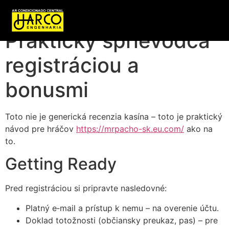
Mr. Pacho casino:
Praktický sprievodca
registráciou a
bonusmi
Toto nie je generická recenzia kasína – toto je praktický
návod pre hráčov
https://mrpacho-sk.eu.com/
ako na
to.
Getting Ready
Pred registráciou si pripravte nasledovné:
Platný e‑mail a prístup k nemu – na overenie účtu.
Doklad totožnosti (občiansky preukaz, pas) – pre