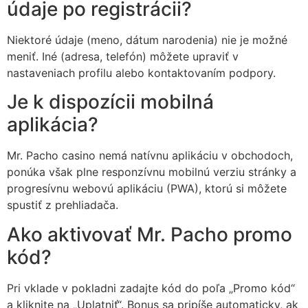
údaje po registrácii?
Niektoré údaje (meno, dátum narodenia) nie je možné
meniť. Iné (adresa, telefón) môžete upraviť v
nastaveniach profilu alebo kontaktovaním podpory.
Je k dispozícii mobilná
aplikácia?
Mr. Pacho casino nemá natívnu aplikáciu v obchodoch,
ponúka však plne responzívnu mobilnú verziu stránky a
progresívnu webovú aplikáciu (PWA), ktorú si môžete
spustiť z prehliadača.
Ako aktivovať Mr. Pacho promo
kód?
Pri vklade v pokladni zadajte kód do poľa „Promo kód“
a kliknite na „Uplatniť“. Bonus sa pripíše automaticky, ak