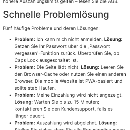
höhere Auszahlungslimits gelten – lesen Sie die AGB.
Schnelle Problemlösung
Fünf häufige Probleme und deren Lösungen:
Problem:
Ich kann mich nicht anmelden.
Lösung:
Setzen Sie Ihr Passwort über die „Passwort
vergessen“-Funktion zurück. Überprüfen Sie, ob
Caps Lock ausgeschaltet ist.
Problem:
Die Seite lädt nicht.
Lösung:
Leeren Sie
den Browser-Cache oder nutzen Sie einen anderen
Browser. Die mobile Website ist PWA-basiert und
sollte stabil laufen.
Problem:
Meine Einzahlung wird nicht angezeigt.
Lösung:
Warten Sie bis zu 15 Minuten;
kontaktieren Sie den Kundensupport, falls es
länger dauert.
Problem:
Auszahlung wird abgelehnt.
Lösung:
Stellen Sie sicher, dass Sie alle Bonusbedingungen