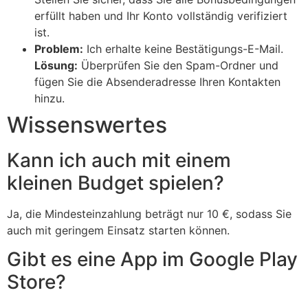
erfüllt haben und Ihr Konto vollständig verifiziert
ist.
Problem:
Ich erhalte keine Bestätigungs-E-Mail.
Lösung:
Überprüfen Sie den Spam-Ordner und
fügen Sie die Absenderadresse Ihren Kontakten
hinzu.
Wissenswertes
Kann ich auch mit einem
kleinen Budget spielen?
Ja, die Mindesteinzahlung beträgt nur 10 €, sodass Sie
auch mit geringem Einsatz starten können.
Gibt es eine App im Google Play
Store?