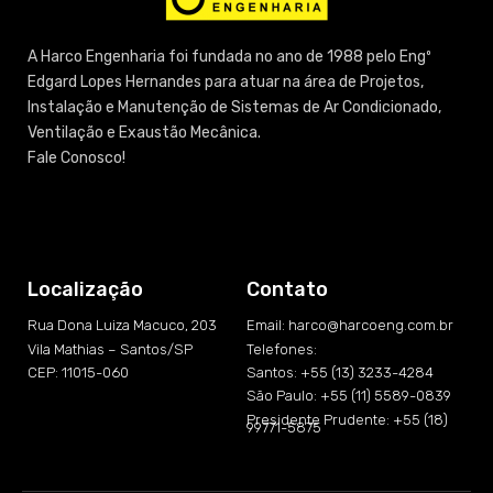
A Harco Engenharia foi fundada no ano de 1988 pelo Engº
Edgard Lopes Hernandes para atuar na área de Projetos,
Instalação e Manutenção de Sistemas de Ar Condicionado,
Ventilação e Exaustão Mecânica.
Fale Conosco!
Localização
Contato
Rua Dona Luiza Macuco, 203
Email: harco@harcoeng.com.br
Vila Mathias – Santos/SP
Telefones:
CEP: 11015-060
Santos: +55 (13) 3233-4284
São Paulo: +55 (11) 5589-0839
Presidente Prudente: +55 (18)
99771-5875