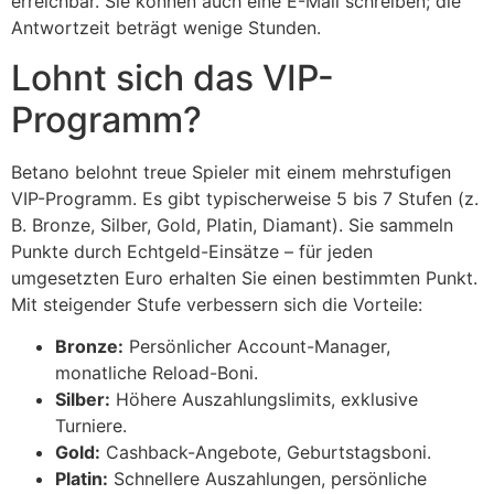
erreichbar. Sie können auch eine E-Mail schreiben; die
Antwortzeit beträgt wenige Stunden.
Lohnt sich das VIP-
Programm?
Betano belohnt treue Spieler mit einem mehrstufigen
VIP-Programm. Es gibt typischerweise 5 bis 7 Stufen (z.
B. Bronze, Silber, Gold, Platin, Diamant). Sie sammeln
Punkte durch Echtgeld-Einsätze – für jeden
umgesetzten Euro erhalten Sie einen bestimmten Punkt.
Mit steigender Stufe verbessern sich die Vorteile:
Bronze:
Persönlicher Account-Manager,
monatliche Reload-Boni.
Silber:
Höhere Auszahlungslimits, exklusive
Turniere.
Gold:
Cashback-Angebote, Geburtstagsboni.
Platin:
Schnellere Auszahlungen, persönliche