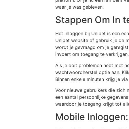
waar je was gebleven.
Stappen Om In t
Het inloggen bij Unibet is een een
Unibet website of gebruik je de m
wordt je gevraagd om je geregist
invoert om toegang te verkrijgen.
Als je ooit problemen hebt met h
wachtwoordherstel optie aan. Kli
Binnen enkele minuten krijg je via
Voor nieuwe gebruikers die zich 
een aantal persoonlijke gegevens
waardoor je toegang krijgt tot al
Mobile Inloggen: