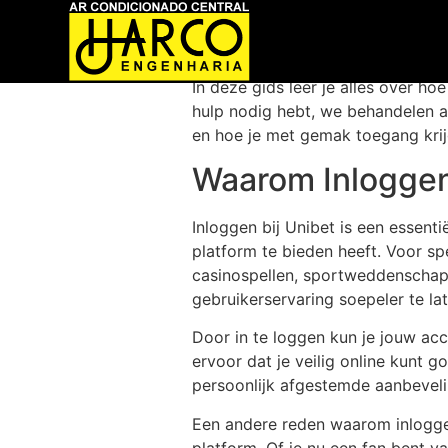
Hoe Werkt In
In deze gids leer je alles over h
hulp nodig hebt, we behandelen al
en hoe je met gemak toegang krijg
Waarom Inloggen 
Inloggen bij Unibet is een essenti
platform te bieden heeft. Voor sp
casinospellen, sportweddenschapp
gebruikerservaring soepeler te la
Door in te loggen kun je jouw acc
ervoor dat je veilig online kunt 
persoonlijk afgestemde aanbeveli
Een andere reden waarom inloggen 
platform. Of je nu een fan bent va