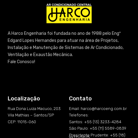
A Harco Engenharia foi fundada no ano de 1988 pelo Engº
Edgard Lopes Hernandes para atuar na área de Projetos,
Instalação e Manutenção de Sistemas de Ar Condicionado,
Ventilação e Exaustão Mecânica.
Fale Conosco!
Localização
Contato
Rua Dona Luiza Macuco, 203
Email: harco@harcoeng.com.br
Vila Mathias – Santos/SP
Telefones:
CEP: 11015-060
Santos: +55 (13) 3233-4284
São Paulo: +55 (11) 5589-0839
Presidente Prudente: +55 (18)
99771-5875