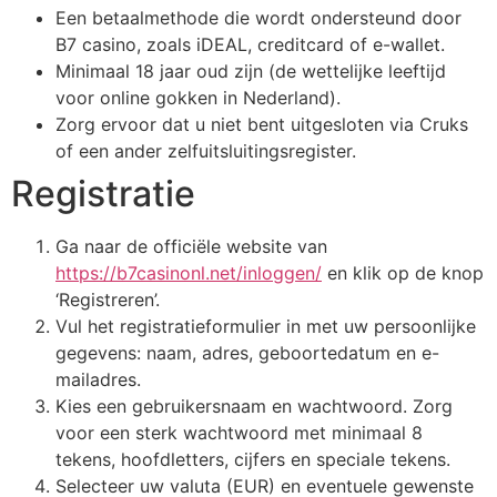
Een betaalmethode die wordt ondersteund door
B7 casino, zoals iDEAL, creditcard of e-wallet.
Minimaal 18 jaar oud zijn (de wettelijke leeftijd
voor online gokken in Nederland).
Zorg ervoor dat u niet bent uitgesloten via Cruks
of een ander zelfuitsluitingsregister.
Registratie
Ga naar de officiële website van
https://b7casinonl.net/inloggen/
en klik op de knop
‘Registreren’.
Vul het registratieformulier in met uw persoonlijke
gegevens: naam, adres, geboortedatum en e-
mailadres.
Kies een gebruikersnaam en wachtwoord. Zorg
voor een sterk wachtwoord met minimaal 8
tekens, hoofdletters, cijfers en speciale tekens.
Selecteer uw valuta (EUR) en eventuele gewenste