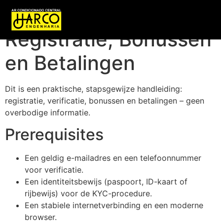
B7 Casino NL Gids –
Registratie, Bonussen
en Betalingen
Dit is een praktische, stapsgewijze handleiding:
registratie, verificatie, bonussen en betalingen – geen
overbodige informatie.
Prerequisites
Een geldig e-mailadres en een telefoonnummer
voor verificatie.
Een identiteitsbewijs (paspoort, ID-kaart of
rijbewijs) voor de KYC-procedure.
Een stabiele internetverbinding en een moderne
browser.