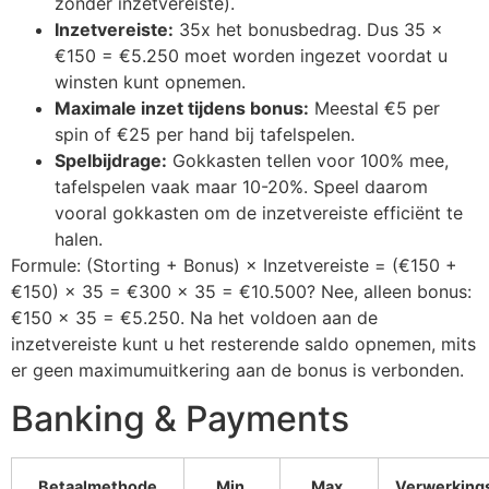
zonder inzetvereiste).
Inzetvereiste:
35x het bonusbedrag. Dus 35 ×
€150 = €5.250 moet worden ingezet voordat u
winsten kunt opnemen.
Maximale inzet tijdens bonus:
Meestal €5 per
spin of €25 per hand bij tafelspelen.
Spelbijdrage:
Gokkasten tellen voor 100% mee,
tafelspelen vaak maar 10-20%. Speel daarom
vooral gokkasten om de inzetvereiste efficiënt te
halen.
Formule: (Storting + Bonus) × Inzetvereiste = (€150 +
€150) × 35 = €300 × 35 = €10.500? Nee, alleen bonus:
€150 × 35 = €5.250. Na het voldoen aan de
inzetvereiste kunt u het resterende saldo opnemen, mits
er geen maximumuitkering aan de bonus is verbonden.
Banking & Payments
Betaalmethode
Min.
Max.
Verwerkings