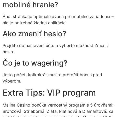
mobilné hranie?
Áno, stránka je optimalizovaná pre mobilné zariadenia –
nie je potrebná žiadna aplikácia.
Ako zmeniť heslo?
Prejdite do nastavení účtu a vyberte možnosť Zmeniť
heslo.
Čo je to wagering?
Je to počet, koľkokrát musíte pretočiť bonus pred
výberom.
Extra Tips: VIP program
Malina Casino ponúka vernostný program s 5 úrovňami:
Bronzová, Strieborná, Zlatá, Platinová a Diamantová. Za