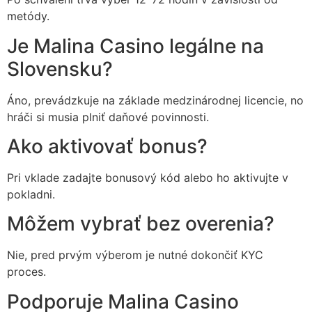
metódy.
Je Malina Casino legálne na
Slovensku?
Áno, prevádzkuje na základe medzinárodnej licencie, no
hráči si musia plniť daňové povinnosti.
Ako aktivovať bonus?
Pri vklade zadajte bonusový kód alebo ho aktivujte v
pokladni.
Môžem vybrať bez overenia?
Nie, pred prvým výberom je nutné dokončiť KYC
proces.
Podporuje Malina Casino