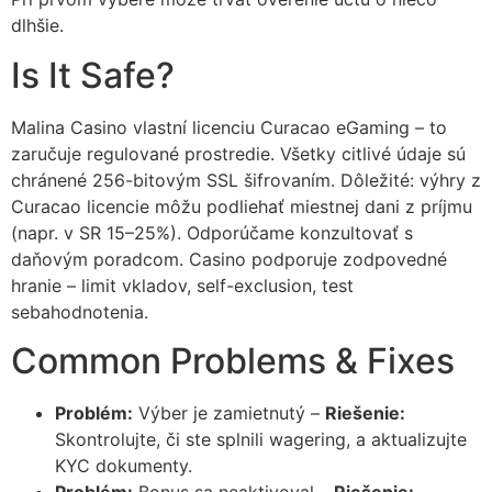
dlhšie.
Is It Safe?
Malina Casino vlastní licenciu Curacao eGaming – to
zaručuje regulované prostredie. Všetky citlivé údaje sú
chránené 256-bitovým SSL šifrovaním. Dôležité: výhry z
Curacao licencie môžu podliehať miestnej dani z príjmu
(napr. v SR 15–25%). Odporúčame konzultovať s
daňovým poradcom. Casino podporuje zodpovedné
hranie – limit vkladov, self-exclusion, test
sebahodnotenia.
Common Problems & Fixes
Problém:
Výber je zamietnutý –
Riešenie:
Skontrolujte, či ste splnili wagering, a aktualizujte
KYC dokumenty.