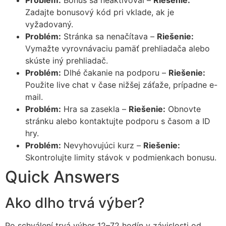
Problém:
Bonus sa neaktivoval –
Riešenie:
Zadajte bonusový kód pri vklade, ak je
vyžadovaný.
Problém:
Stránka sa nenačítava –
Riešenie:
Vymažte vyrovnávaciu pamäť prehliadača alebo
skúste iný prehliadač.
Problém:
Dlhé čakanie na podporu –
Riešenie:
Použite live chat v čase nižšej záťaže, prípadne e-
mail.
Problém:
Hra sa zasekla –
Riešenie:
Obnovte
stránku alebo kontaktujte podporu s časom a ID
hry.
Problém:
Nevyhovujúci kurz –
Riešenie:
Skontrolujte limity stávok v podmienkach bonusu.
Quick Answers
Ako dlho trvá výber?
Po schválení trvá výber 12–72 hodín v závislosti od