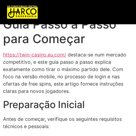
Twin Casino Mobile:
Guia Passo a Passo
para Começar
https://twin-casino.eu.com/
destaca-se num mercado
competitivo, e este guia passo a passo explica
exatamente como tirar o máximo partido dele. Com
foco na versão mobile, no processo de login e nas
ofertas de free spins, este artigo fornece instruções
claras para novos jogadores.
Preparação Inicial
Antes de começar, verifique os seguintes requisitos
técnicos e pessoais: