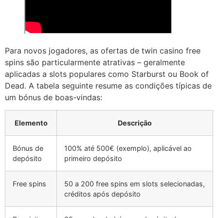
Para novos jogadores, as ofertas de twin casino free
spins são particularmente atrativas – geralmente
aplicadas a slots populares como Starburst ou Book of
Dead. A tabela seguinte resume as condições típicas de
um bónus de boas-vindas:
Elemento
Descrição
Bónus de
100% até 500€ (exemplo), aplicável ao
depósito
primeiro depósito
Free spins
50 a 200 free spins em slots selecionadas,
créditos após depósito