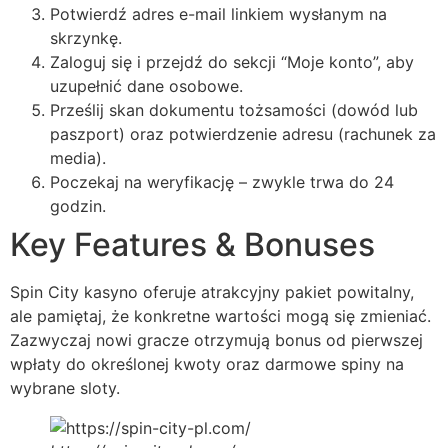
Potwierdź adres e-mail linkiem wysłanym na
skrzynkę.
Zaloguj się i przejdź do sekcji “Moje konto”, aby
uzupełnić dane osobowe.
Prześlij skan dokumentu tożsamości (dowód lub
paszport) oraz potwierdzenie adresu (rachunek za
media).
Poczekaj na weryfikację – zwykle trwa do 24
godzin.
Key Features & Bonuses
Spin City kasyno oferuje atrakcyjny pakiet powitalny,
ale pamiętaj, że konkretne wartości mogą się zmieniać.
Zazwyczaj nowi gracze otrzymują bonus od pierwszej
wpłaty do określonej kwoty oraz darmowe spiny na
wybrane sloty.