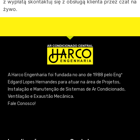
z wypłatą skontaktuj się z obsługą klienta przez czat na
żywo.
A Harco Engenharia foi fundada no ano de 1988 pelo Engº
Edgard Lopes Hernandes para atuar na área de Projetos,
Instalação e Manutenção de Sistemas de Ar Condicionado,
Ventilação e Exaustão Mecânica.
Fale Conosco!