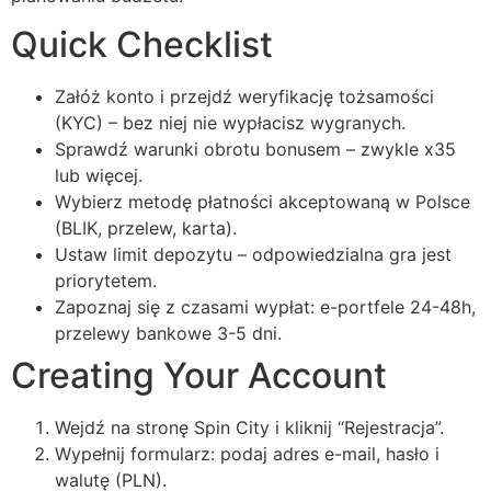
Quick Checklist
Załóż konto i przejdź weryfikację tożsamości
(KYC) – bez niej nie wypłacisz wygranych.
Sprawdź warunki obrotu bonusem – zwykle x35
lub więcej.
Wybierz metodę płatności akceptowaną w Polsce
(BLIK, przelew, karta).
Ustaw limit depozytu – odpowiedzialna gra jest
priorytetem.
Zapoznaj się z czasami wypłat: e-portfele 24-48h,
przelewy bankowe 3-5 dni.
Creating Your Account
Wejdź na stronę Spin City i kliknij “Rejestracja”.
Wypełnij formularz: podaj adres e-mail, hasło i
walutę (PLN).