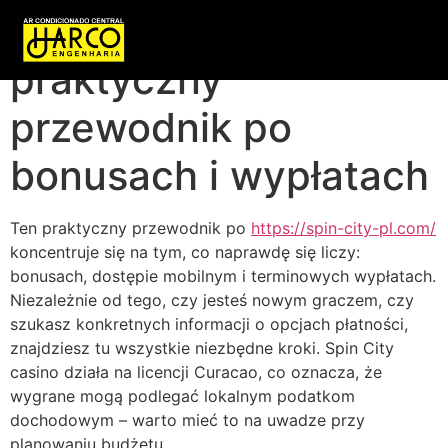
Spin City Kasyno –
praktyczny
przewodnik po
bonusach i wypłatach
Ten praktyczny przewodnik po
https://spin-city-pl.com/
koncentruje się na tym, co naprawdę się liczy:
bonusach, dostępie mobilnym i terminowych wypłatach.
Niezależnie od tego, czy jesteś nowym graczem, czy
szukasz konkretnych informacji o opcjach płatności,
znajdziesz tu wszystkie niezbędne kroki. Spin City
casino działa na licencji Curacao, co oznacza, że
wygrane mogą podlegać lokalnym podatkom
dochodowym – warto mieć to na uwadze przy
planowaniu budżetu.