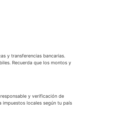
cas y transferencias bancarias.
ábiles. Recuerda que los montos y
 responsable y verificación de
 a impuestos locales según tu país