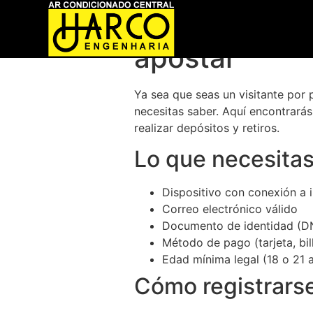
Guía de Juga
apostar
Ya sea que seas un visitante por
necesitas saber. Aquí encontrarás
realizar depósitos y retiros.
Lo que necesitas
Dispositivo con conexión a i
Correo electrónico válido
Documento de identidad (DNI
Método de pago (tarjeta, bill
Edad mínima legal (18 o 21 a
Cómo registrars