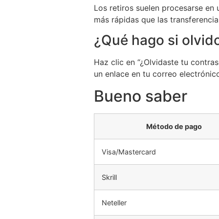
Los retiros suelen procesarse en 
más rápidas que las transferencia
¿Qué hago si olvid
Haz clic en “¿Olvidaste tu contras
un enlace en tu correo electrónic
Bueno saber
Método de pago
Visa/Mastercard
Skrill
Neteller