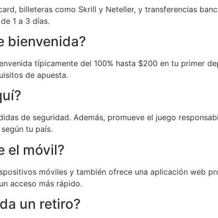
ard, billeteras como Skrill y Neteller, y transferencias ban
de 1 a 3 días.
e bienvenida?
ienvenida típicamente del 100% hasta $200 en tu primer dep
uisitos de apuesta.
quí?
medidas de seguridad. Además, promueve el juego responsab
según tu país.
 el móvil?
ispositivos móviles y también ofrece una aplicación web p
 un acceso más rápido.
da un retiro?