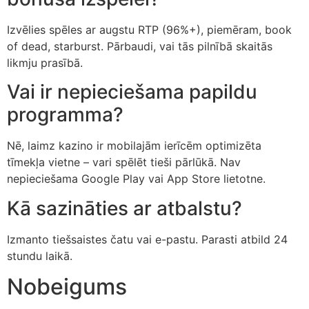
Izvēlies spēles ar augstu RTP (96%+), piemēram, book
of dead, starburst. Pārbaudi, vai tās pilnībā skaitās
likmju prasībā.
Vai ir nepieciešama papildu
programma?
Nē, laimz kazino ir mobilajām ierīcēm optimizēta
tīmekļa vietne – vari spēlēt tieši pārlūkā. Nav
nepieciešama Google Play vai App Store lietotne.
Kā sazināties ar atbalstu?
Izmanto tiešsaistes čatu vai e-pastu. Parasti atbild 24
stundu laikā.
Nobeigums