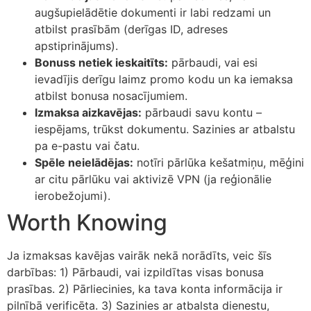
augšupielādētie dokumenti ir labi redzami un
atbilst prasībām (derīgas ID, adreses
apstiprinājums).
Bonuss netiek ieskaitīts:
pārbaudi, vai esi
ievadījis derīgu laimz promo kodu un ka iemaksa
atbilst bonusa nosacījumiem.
Izmaksa aizkavējas:
pārbaudi savu kontu –
iespējams, trūkst dokumentu. Sazinies ar atbalstu
pa e-pastu vai čatu.
Spēle neielādējas:
notīri pārlūka kešatmiņu, mēģini
ar citu pārlūku vai aktivizē VPN (ja reģionālie
ierobežojumi).
Worth Knowing
Ja izmaksas kavējas vairāk nekā norādīts, veic šīs
darbības: 1) Pārbaudi, vai izpildītas visas bonusa
prasības. 2) Pārliecinies, ka tava konta informācija ir
pilnībā verificēta. 3) Sazinies ar atbalsta dienestu,