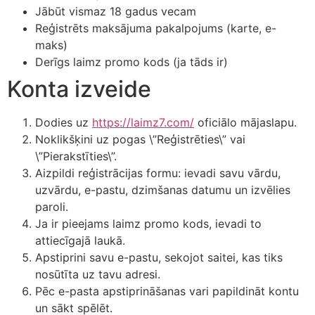
Jābūt vismaz 18 gadus vecam
Reģistrēts maksājuma pakalpojums (karte, e-
maks)
Derīgs laimz promo kods (ja tāds ir)
Konta izveide
Dodies uz
https://laimz7.com/
oficiālo mājaslapu.
Noklikšķini uz pogas \”Reģistrēties\” vai
\”Pierakstīties\”.
Aizpildi reģistrācijas formu: ievadi savu vārdu,
uzvārdu, e-pastu, dzimšanas datumu un izvēlies
paroli.
Ja ir pieejams laimz promo kods, ievadi to
attiecīgajā laukā.
Apstiprini savu e-pastu, sekojot saitei, kas tiks
nosūtīta uz tavu adresi.
Pēc e-pasta apstiprināšanas vari papildināt kontu
un sākt spēlēt.