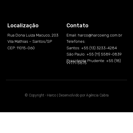
Localização
Contato
Rua Dona Luiza Macuco, 203
Email: harco@harcoeng.com.br
Vila Mathias – Santos/SP
Telefones:
CEP: 11015-060
Santos: +55 (13) 3233-4284
São Paulo: +55 (11) 5589-0839
Presidente Prudente: +55 (18)
99771-5875
© Copyright - Harco | Desenvolvido por
Agência Cabra