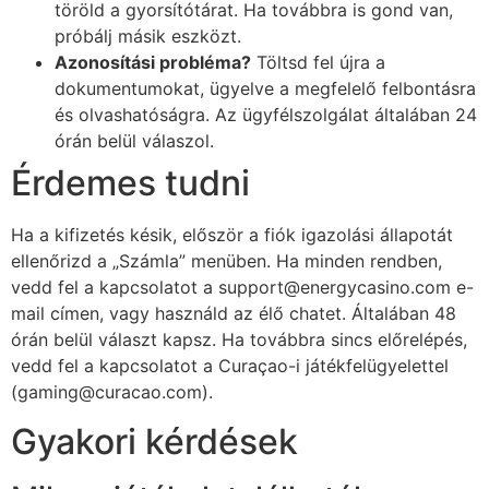
töröld a gyorsítótárat. Ha továbbra is gond van,
próbálj másik eszközt.
Azonosítási probléma?
Töltsd fel újra a
dokumentumokat, ügyelve a megfelelő felbontásra
és olvashatóságra. Az ügyfélszolgálat általában 24
órán belül válaszol.
Érdemes tudni
Ha a kifizetés késik, először a fiók igazolási állapotát
ellenőrizd a „Számla” menüben. Ha minden rendben,
vedd fel a kapcsolatot a support@energycasino.com e-
mail címen, vagy használd az élő chatet. Általában 48
órán belül választ kapsz. Ha továbbra sincs előrelépés,
vedd fel a kapcsolatot a Curaçao-i játékfelügyelettel
(gaming@curacao.com).
Gyakori kérdések