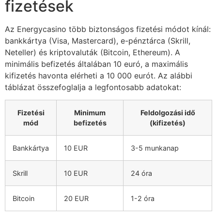
fizetések
Az Energycasino több biztonságos fizetési módot kínál:
bankkártya (Visa, Mastercard), e-pénztárca (Skrill,
Neteller) és kriptovaluták (Bitcoin, Ethereum). A
minimális befizetés általában 10 euró, a maximális
kifizetés havonta elérheti a 10 000 eurót. Az alábbi
táblázat összefoglalja a legfontosabb adatokat:
Fizetési
Minimum
Feldolgozási idő
mód
befizetés
(kifizetés)
Bankkártya
10 EUR
3-5 munkanap
Skrill
10 EUR
24 óra
Bitcoin
20 EUR
1-2 óra