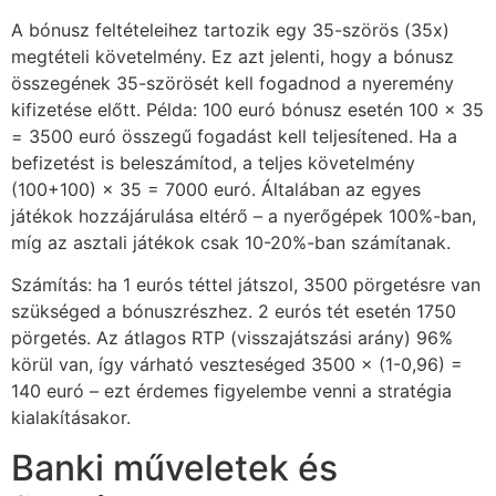
A bónusz feltételeihez tartozik egy 35-szörös (35x)
megtételi követelmény. Ez azt jelenti, hogy a bónusz
összegének 35-szörösét kell fogadnod a nyeremény
kifizetése előtt. Példa: 100 euró bónusz esetén 100 × 35
= 3500 euró összegű fogadást kell teljesítened. Ha a
befizetést is beleszámítod, a teljes követelmény
(100+100) × 35 = 7000 euró. Általában az egyes
játékok hozzájárulása eltérő – a nyerőgépek 100%-ban,
míg az asztali játékok csak 10-20%-ban számítanak.
Számítás: ha 1 eurós téttel játszol, 3500 pörgetésre van
szükséged a bónuszrészhez. 2 eurós tét esetén 1750
pörgetés. Az átlagos RTP (visszajátszási arány) 96%
körül van, így várható veszteséged 3500 × (1-0,96) =
140 euró – ezt érdemes figyelembe venni a stratégia
kialakításakor.
Banki műveletek és