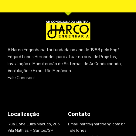
A Harco Engenharia foi fundada no ano de 1988 pelo Engº
Edgard Lopes Hernandes para atuar na área de Projetos,
Instalação e Manutenção de Sistemas de Ar Condicionado,
Ventilação e Exaustão Mecânica.
Fale Conosco!
Localização
Contato
Rua Dona Luiza Macuco, 203
Email: harco@harcoeng.com.br
Vila Mathias – Santos/SP
Telefones: