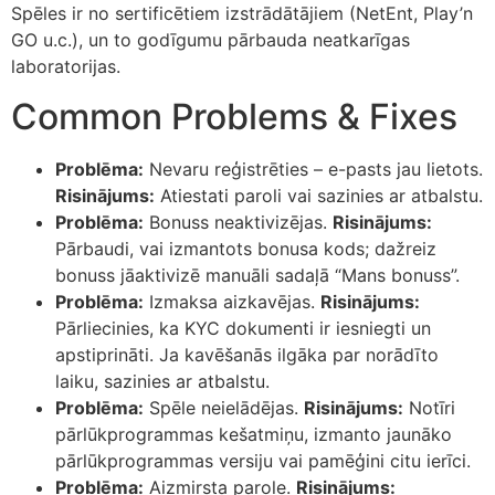
Spēles ir no sertificētiem izstrādātājiem (NetEnt, Play’n
GO u.c.), un to godīgumu pārbauda neatkarīgas
laboratorijas.
Common Problems & Fixes
Problēma:
Nevaru reģistrēties – e-pasts jau lietots.
Risinājums:
Atiestati paroli vai sazinies ar atbalstu.
Problēma:
Bonuss neaktivizējas.
Risinājums:
Pārbaudi, vai izmantots bonusa kods; dažreiz
bonuss jāaktivizē manuāli sadaļā “Mans bonuss”.
Problēma:
Izmaksa aizkavējas.
Risinājums:
Pārliecinies, ka KYC dokumenti ir iesniegti un
apstiprināti. Ja kavēšanās ilgāka par norādīto
laiku, sazinies ar atbalstu.
Problēma:
Spēle neielādējas.
Risinājums:
Notīri
pārlūkprogrammas kešatmiņu, izmanto jaunāko
pārlūkprogrammas versiju vai pamēģini citu ierīci.
Problēma:
Aizmirsta parole.
Risinājums: