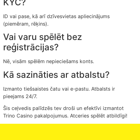
KYC?
ID vai pase, kā arī dzīvesvietas apliecinājums
(piemēram, rēķins).
Vai varu spēlēt bez
reģistrācijas?
Nē, visām spēlēm nepieciešams konts.
Kā sazināties ar atbalstu?
Izmanto tiešsaistes čatu vai e-pastu. Atbalsts ir
pieejams 24/7.
Šis ceļvedis palīdzēs tev droši un efektīvi izmantot
Trino Casino pakalpojumus. Atceries spēlēt atbildīgi!