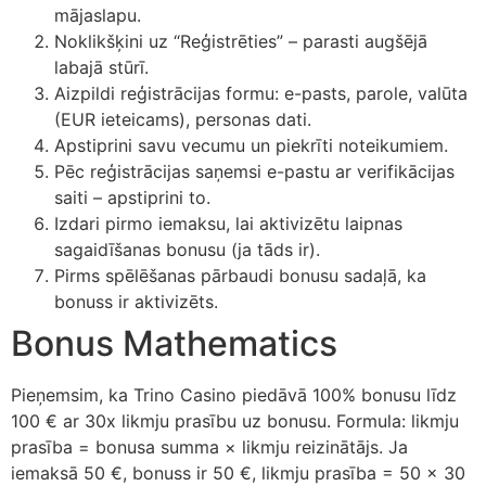
mājaslapu.
Noklikšķini uz “Reģistrēties” – parasti augšējā
labajā stūrī.
Aizpildi reģistrācijas formu: e-pasts, parole, valūta
(EUR ieteicams), personas dati.
Apstiprini savu vecumu un piekrīti noteikumiem.
Pēc reģistrācijas saņemsi e-pastu ar verifikācijas
saiti – apstiprini to.
Izdari pirmo iemaksu, lai aktivizētu laipnas
sagaidīšanas bonusu (ja tāds ir).
Pirms spēlēšanas pārbaudi bonusu sadaļā, ka
bonuss ir aktivizēts.
Bonus Mathematics
Pieņemsim, ka Trino Casino piedāvā 100% bonusu līdz
100 € ar 30x likmju prasību uz bonusu. Formula: likmju
prasība = bonusa summa × likmju reizinātājs. Ja
iemaksā 50 €, bonuss ir 50 €, likmju prasība = 50 × 30