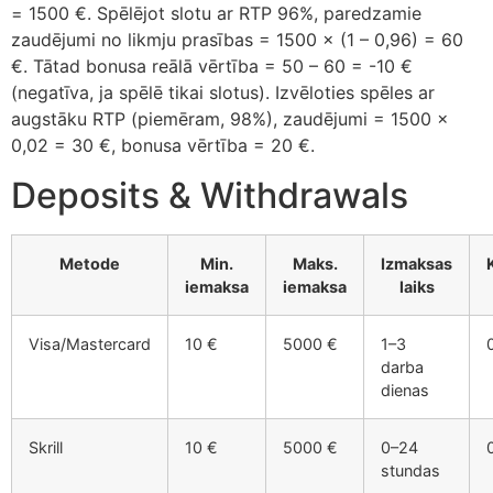
= 1500 €. Spēlējot slotu ar RTP 96%, paredzamie
zaudējumi no likmju prasības = 1500 × (1 – 0,96) = 60
€. Tātad bonusa reālā vērtība = 50 – 60 = -10 €
(negatīva, ja spēlē tikai slotus). Izvēloties spēles ar
augstāku RTP (piemēram, 98%), zaudējumi = 1500 ×
0,02 = 30 €, bonusa vērtība = 20 €.
Deposits & Withdrawals
Metode
Min.
Maks.
Izmaksas
iemaksa
iemaksa
laiks
Visa/Mastercard
10 €
5000 €
1–3
darba
dienas
Skrill
10 €
5000 €
0–24
stundas