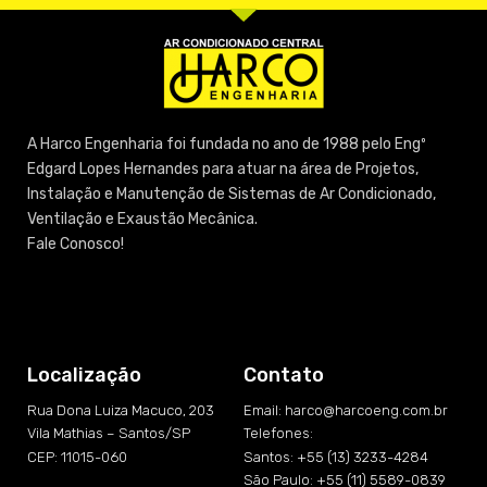
A Harco Engenharia foi fundada no ano de 1988 pelo Engº
Edgard Lopes Hernandes para atuar na área de Projetos,
Instalação e Manutenção de Sistemas de Ar Condicionado,
Ventilação e Exaustão Mecânica.
Fale Conosco!
Localização
Contato
Rua Dona Luiza Macuco, 203
Email: harco@harcoeng.com.br
Vila Mathias – Santos/SP
Telefones:
CEP: 11015-060
Santos: +55 (13) 3233-4284
São Paulo: +55 (11) 5589-0839