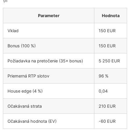
\n
Parameter
Hodnota
Vklad
150 EUR
Bonus (100 %)
150 EUR
Požiadavka na pretočenie (35× bonus)
5 250 EUR
Priemerná RTP slotov
96 %
House edge (4 %)
0,04
Očakávaná strata
210 EUR
Očakávaná hodnota (EV)
-60 EUR