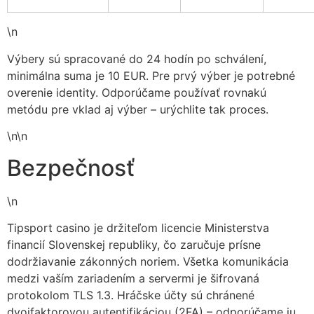
\n
Výbery sú spracované do 24 hodín po schválení,
minimálna suma je 10 EUR. Pre prvý výber je potrebné
overenie identity. Odporúčame používať rovnakú
metódu pre vklad aj výber – urýchlite tak proces.
\n\n
Bezpečnosť
\n
Tipsport casino je držiteľom licencie Ministerstva
financií Slovenskej republiky, čo zaručuje prísne
dodržiavanie zákonných noriem. Všetka komunikácia
medzi vaším zariadením a servermi je šifrovaná
protokolom TLS 1.3. Hráčske účty sú chránené
dvojfaktorovou autentifikáciou (2FA) – odporúčame ju