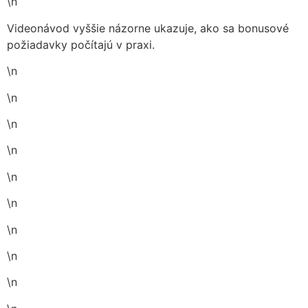
\n
Videonávod vyššie názorne ukazuje, ako sa bonusové
požiadavky počítajú v praxi.
\n
\n
\n
\n
\n
\n
\n
\n
\n