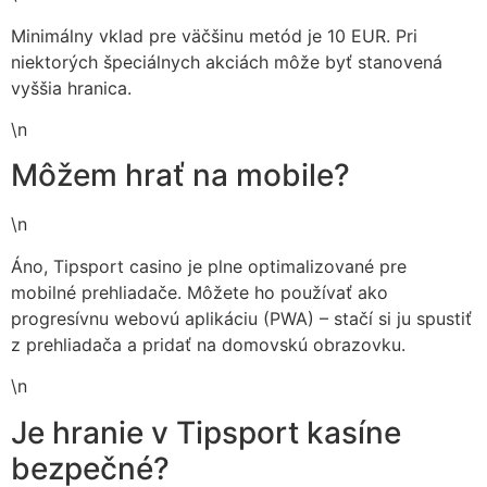
Minimálny vklad pre väčšinu metód je 10 EUR. Pri
niektorých špeciálnych akciách môže byť stanovená
vyššia hranica.
\n
Môžem hrať na mobile?
\n
Áno, Tipsport casino je plne optimalizované pre
mobilné prehliadače. Môžete ho používať ako
progresívnu webovú aplikáciu (PWA) – stačí si ju spustiť
z prehliadača a pridať na domovskú obrazovku.
\n
Je hranie v Tipsport kasíne
bezpečné?