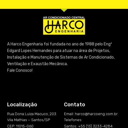
A Harco Engenharia foi fundada no ano de 1988 pelo Engº
Edgard Lopes Hernandes para atuar na área de Projetos,
Instalação e Manutenção de Sistemas de Ar Condicionado,
Ventilação e Exaustão Mecânica.
Fale Conosco!
Localização
Contato
Rua Dona Luiza Macuco, 203
Email: harco@harcoeng.com.br
Vila Mathias – Santos/SP
Telefones:
CEP: 11015-060
Santos: +55 (13) 3233-4284