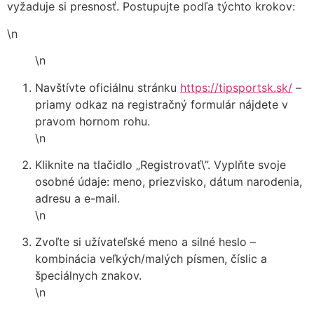
vyžaduje si presnosť. Postupujte podľa týchto krokov:
\n
\n
Navštívte oficiálnu stránku
https://tipsportsk.sk/
–
priamy odkaz na registračný formulár nájdete v
pravom hornom rohu.
\n
Kliknite na tlačidlo „Registrovať\”. Vyplňte svoje
osobné údaje: meno, priezvisko, dátum narodenia,
adresu a e-mail.
\n
Zvoľte si užívateľské meno a silné heslo –
kombinácia veľkých/malých písmen, číslic a
špeciálnych znakov.
\n