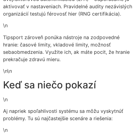
aktivovať v nastaveniach. Pravidelné audity nezávislých
organizácií testujú férovosť hier (RNG certifikácia).
\n
Tipsport zároveň ponúka nástroje na zodpovedné
hranie: časové limity, vkladové limity, možnosť
sebaobmedzenia. Využite ich, ak máte pocit, že hranie
prekračuje zdravú mieru.
\n\n
Keď sa niečo pokazí
\n
Aj napriek spoľahlivosti systému sa môžu vyskytnúť
problémy. Tu sú najčastejšie scenáre a riešenia:
\n