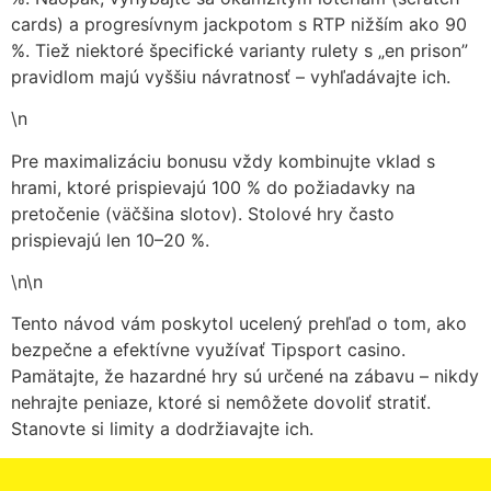
cards) a progresívnym jackpotom s RTP nižším ako 90
%. Tiež niektoré špecifické varianty rulety s „en prison”
pravidlom majú vyššiu návratnosť – vyhľadávajte ich.
\n
Pre maximalizáciu bonusu vždy kombinujte vklad s
hrami, ktoré prispievajú 100 % do požiadavky na
pretočenie (väčšina slotov). Stolové hry často
prispievajú len 10–20 %.
\n\n
Tento návod vám poskytol ucelený prehľad o tom, ako
bezpečne a efektívne využívať Tipsport casino.
Pamätajte, že hazardné hry sú určené na zábavu – nikdy
nehrajte peniaze, ktoré si nemôžete dovoliť stratiť.
Stanovte si limity a dodržiavajte ich.