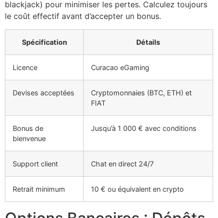
blackjack) pour minimiser les pertes. Calculez toujours
le coût effectif avant d’accepter un bonus.
Spécification
Détails
Licence
Curacao eGaming
Devises acceptées
Cryptomonnaies (BTC, ETH) et
FIAT
Bonus de
Jusqu’à 1 000 € avec conditions
bienvenue
Support client
Chat en direct 24/7
Retrait minimum
10 € ou équivalent en crypto