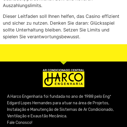
Auszahlungslimits.
Dieser Leitfaden soll Ihnen helfen, das Casino effizient
und sicher zu nutzen. Denken Sie daran: Glücksspiel
sollte Unterhaltung bleiben. Setzen Sie Limits und
spielen Sie verantwortungsbewusst.
A Harco Engenharia foi fundada no ano de 1988 pelo Engº
Edgard Lopes Hernandes para atuar na área de Projetos,
Instalação e Manutenção de Sistemas de Ar Condicionado,
Ventilação e Exaustão Mecânica.
Fale Conosco!