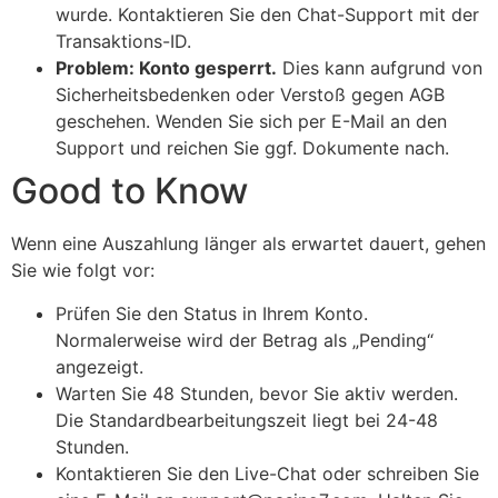
wurde. Kontaktieren Sie den Chat-Support mit der
Transaktions-ID.
Problem: Konto gesperrt.
Dies kann aufgrund von
Sicherheitsbedenken oder Verstoß gegen AGB
geschehen. Wenden Sie sich per E-Mail an den
Support und reichen Sie ggf. Dokumente nach.
Good to Know
Wenn eine Auszahlung länger als erwartet dauert, gehen
Sie wie folgt vor:
Prüfen Sie den Status in Ihrem Konto.
Normalerweise wird der Betrag als „Pending“
angezeigt.
Warten Sie 48 Stunden, bevor Sie aktiv werden.
Die Standardbearbeitungszeit liegt bei 24-48
Stunden.
Kontaktieren Sie den Live-Chat oder schreiben Sie