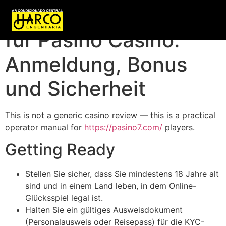
Praktischer Leitfaden
für Pasino Casino:
Anmeldung, Bonus
und Sicherheit
This is not a generic casino review — this is a practical
operator manual for
https://pasino7.com/
players.
Getting Ready
Stellen Sie sicher, dass Sie mindestens 18 Jahre alt
sind und in einem Land leben, in dem Online-
Glücksspiel legal ist.
Halten Sie ein gültiges Ausweisdokument
(Personalausweis oder Reisepass) für die KYC-