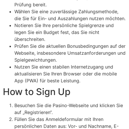
Prüfung bereit.
Wählen Sie eine zuverlässige Zahlungsmethode,
die Sie für Ein- und Auszahlungen nutzen möchten.
Notieren Sie Ihre persönliche Spielgrenze und
legen Sie ein Budget fest, das Sie nicht
überschreiten.
Prüfen Sie die aktuellen Bonusbedingungen auf der
Webseite, insbesondere Umsatzanforderungen und
Spielgewichtungen.
Nutzen Sie einen stabilen Internetzugang und
aktualisieren Sie Ihren Browser oder die mobile
App (PWA) für beste Leistung.
How to Sign Up
Besuchen Sie die Pasino-Webseite und klicken Sie
auf „Registrieren“.
Füllen Sie das Anmeldeformular mit Ihren
persönlichen Daten aus: Vor- und Nachname, E-