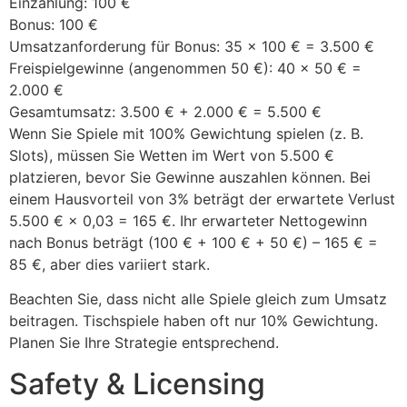
Einzahlung: 100 €
Bonus: 100 €
Umsatzanforderung für Bonus: 35 × 100 € = 3.500 €
Freispielgewinne (angenommen 50 €): 40 × 50 € =
2.000 €
Gesamtumsatz: 3.500 € + 2.000 € = 5.500 €
Wenn Sie Spiele mit 100% Gewichtung spielen (z. B.
Slots), müssen Sie Wetten im Wert von 5.500 €
platzieren, bevor Sie Gewinne auszahlen können. Bei
einem Hausvorteil von 3% beträgt der erwartete Verlust
5.500 € × 0,03 = 165 €. Ihr erwarteter Nettogewinn
nach Bonus beträgt (100 € + 100 € + 50 €) – 165 € =
85 €, aber dies variiert stark.
Beachten Sie, dass nicht alle Spiele gleich zum Umsatz
beitragen. Tischspiele haben oft nur 10% Gewichtung.
Planen Sie Ihre Strategie entsprechend.
Safety & Licensing