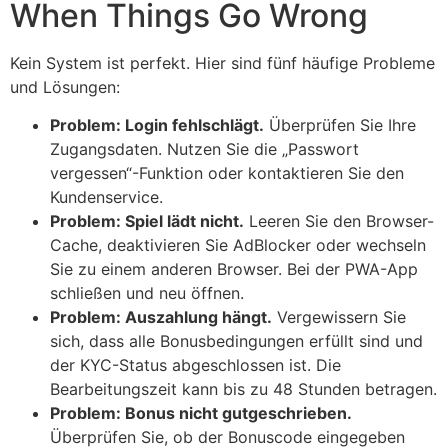
When Things Go Wrong
Kein System ist perfekt. Hier sind fünf häufige Probleme
und Lösungen:
Problem: Login fehlschlägt.
Überprüfen Sie Ihre
Zugangsdaten. Nutzen Sie die „Passwort
vergessen“-Funktion oder kontaktieren Sie den
Kundenservice.
Problem: Spiel lädt nicht.
Leeren Sie den Browser-
Cache, deaktivieren Sie AdBlocker oder wechseln
Sie zu einem anderen Browser. Bei der PWA-App
schließen und neu öffnen.
Problem: Auszahlung hängt.
Vergewissern Sie
sich, dass alle Bonusbedingungen erfüllt sind und
der KYC-Status abgeschlossen ist. Die
Bearbeitungszeit kann bis zu 48 Stunden betragen.
Problem: Bonus nicht gutgeschrieben.
Überprüfen Sie, ob der Bonuscode eingegeben