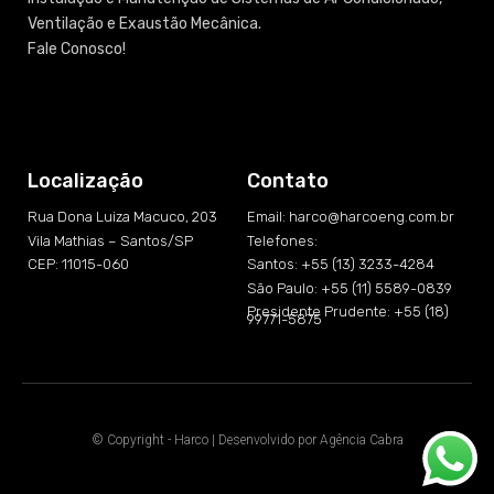
Ventilação e Exaustão Mecânica.
Fale Conosco!
Localização
Contato
Rua Dona Luiza Macuco, 203
Email: harco@harcoeng.com.br
Vila Mathias – Santos/SP
Telefones:
CEP: 11015-060
Santos: +55 (13) 3233-4284
São Paulo: +55 (11) 5589-0839
Presidente Prudente: +55 (18)
99771-5875
© Copyright - Harco | Desenvolvido por
Agência Cabra