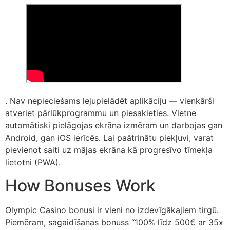
. Nav nepieciešams lejupielādēt aplikāciju — vienkārši
atveriet pārlūkprogrammu un piesakieties. Vietne
automātiski pielāgojas ekrāna izmēram un darbojas gan
Android, gan iOS ierīcēs. Lai paātrinātu piekļuvi, varat
pievienot saiti uz mājas ekrāna kā progresīvo tīmekļa
lietotni (PWA).
How Bonuses Work
Olympic Casino bonusi ir vieni no izdevīgākajiem tirgū.
Piemēram, sagaidīšanas bonuss “100% līdz 500€ ar 35x