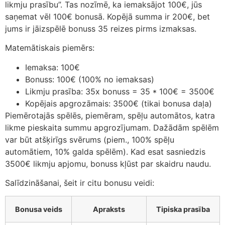
likmju prasību”. Tas nozīmē, ka iemaksājot 100€, jūs
saņemat vēl 100€ bonusā. Kopējā summa ir 200€, bet
jums ir jāizspēlē bonuss 35 reizes pirms izmaksas.
Matemātiskais piemērs:
Iemaksa: 100€
Bonuss: 100€ (100% no iemaksas)
Likmju prasība: 35x bonuss = 35 * 100€ = 3500€
Kopējais apgrozāmais: 3500€ (tikai bonusa daļa)
Piemērotajās spēlēs, piemēram, spēļu automātos, katra
likme pieskaita summu apgrozījumam. Dažādām spēlēm
var būt atšķirīgs svērums (piem., 100% spēļu
automātiem, 10% galda spēlēm). Kad esat sasniedzis
3500€ likmju apjomu, bonuss kļūst par skaidru naudu.
Salīdzināšanai, šeit ir citu bonusu veidi:
Bonusa veids
Apraksts
Tipiska prasība