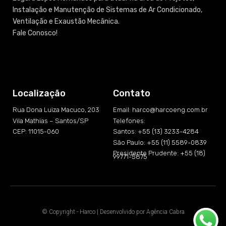
Instalação e Manutenção de Sistemas de Ar Condicionado,
Ventilação e Exaustão Mecânica.
Fale Conosco!
Localização
Contato
Rua Dona Luiza Macuco, 203
Email: harco@harcoeng.com.br
Vila Mathias – Santos/SP
Telefones:
CEP: 11015-060
Santos: +55 (13) 3233-4284
São Paulo: +55 (11) 5589-0839
Presidente Prudente: +55 (18)
99771-5875
© Copyright - Harco | Desenvolvido por
Agência Cabra