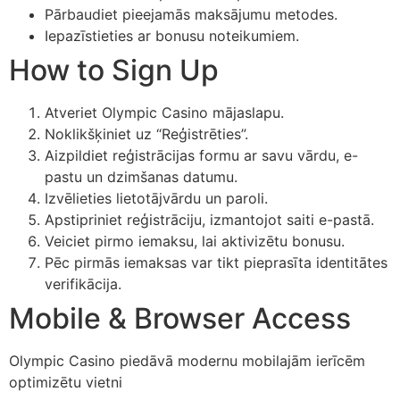
Pārbaudiet pieejamās maksājumu metodes.
Iepazīstieties ar bonusu noteikumiem.
How to Sign Up
Atveriet Olympic Casino mājaslapu.
Noklikšķiniet uz “Reģistrēties”.
Aizpildiet reģistrācijas formu ar savu vārdu, e-
pastu un dzimšanas datumu.
Izvēlieties lietotājvārdu un paroli.
Apstipriniet reģistrāciju, izmantojot saiti e-pastā.
Veiciet pirmo iemaksu, lai aktivizētu bonusu.
Pēc pirmās iemaksas var tikt pieprasīta identitātes
verifikācija.
Mobile & Browser Access
Olympic Casino piedāvā modernu mobilajām ierīcēm
optimizētu vietni