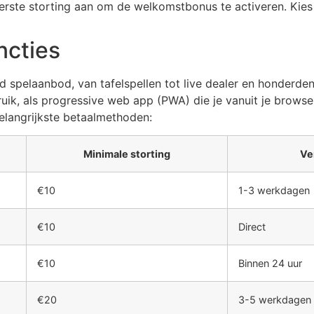
erste storting aan om de welkomstbonus te activeren. Kies
ncties
d spelaanbod, van tafelspellen tot live dealer en honderden
ik, als progressive web app (PWA) die je vanuit je browse
elangrijkste betaalmethoden:
Minimale storting
Ve
€10
1-3 werkdagen
€10
Direct
€10
Binnen 24 uur
€20
3-5 werkdagen