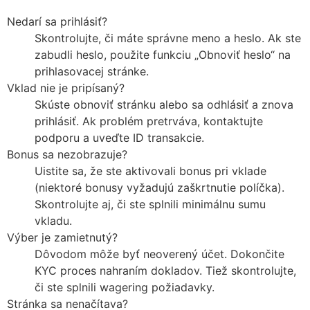
Nedarí sa prihlásiť?
Skontrolujte, či máte správne meno a heslo. Ak ste
zabudli heslo, použite funkciu „Obnoviť heslo“ na
prihlasovacej stránke.
Vklad nie je pripísaný?
Skúste obnoviť stránku alebo sa odhlásiť a znova
prihlásiť. Ak problém pretrváva, kontaktujte
podporu a uveďte ID transakcie.
Bonus sa nezobrazuje?
Uistite sa, že ste aktivovali bonus pri vklade
(niektoré bonusy vyžadujú zaškrtnutie políčka).
Skontrolujte aj, či ste splnili minimálnu sumu
vkladu.
Výber je zamietnutý?
Dôvodom môže byť neoverený účet. Dokončite
KYC proces nahraním dokladov. Tiež skontrolujte,
či ste splnili wagering požiadavky.
Stránka sa nenačítava?