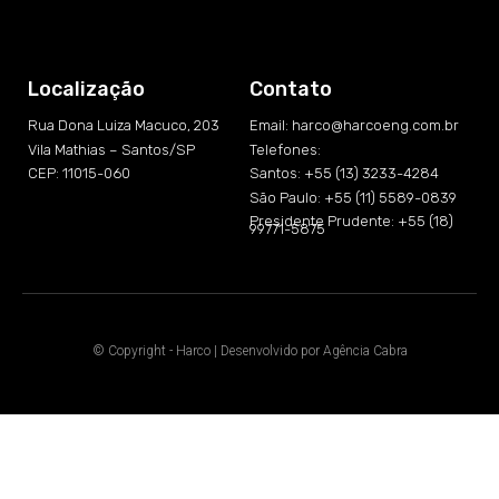
Localização
Contato
Rua Dona Luiza Macuco, 203
Email: harco@harcoeng.com.br
Vila Mathias – Santos/SP
Telefones:
CEP: 11015-060
Santos: +55 (13) 3233-4284
São Paulo: +55 (11) 5589-0839
Presidente Prudente: +55 (18)
99771-5875
© Copyright - Harco | Desenvolvido por
Agência Cabra