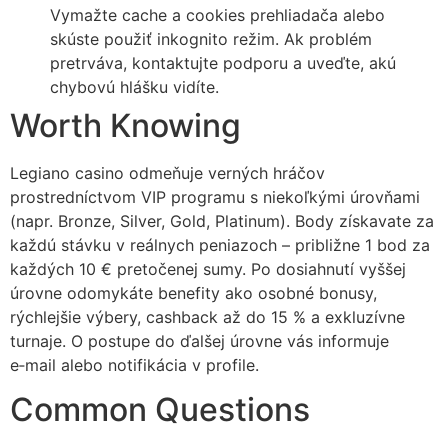
Vymažte cache a cookies prehliadača alebo
skúste použiť inkognito režim. Ak problém
pretrváva, kontaktujte podporu a uveďte, akú
chybovú hlášku vidíte.
Worth Knowing
Legiano casino odmeňuje verných hráčov
prostredníctvom VIP programu s niekoľkými úrovňami
(napr. Bronze, Silver, Gold, Platinum). Body získavate za
každú stávku v reálnych peniazoch – približne 1 bod za
každých 10 € pretočenej sumy. Po dosiahnutí vyššej
úrovne odomykáte benefity ako osobné bonusy,
rýchlejšie výbery, cashback až do 15 % a exkluzívne
turnaje. O postupe do ďalšej úrovne vás informuje
e‑mail alebo notifikácia v profile.
Common Questions