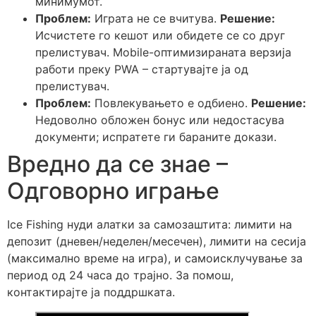
минимумот.
Проблем:
Играта не се вчитува.
Решение:
Исчистете го кешот или обидете се со друг
прелистувач. Mobile-оптимизираната верзија
работи преку PWA – стартувајте ја од
прелистувач.
Проблем:
Повлекувањето е одбиено.
Решение:
Недоволно обложен бонус или недостасува
документи; испратете ги бараните докази.
Вредно да се знае –
Одговорно играње
Ice Fishing нуди алатки за самозаштита: лимити на
депозит (дневен/неделен/месечен), лимити на сесија
(максимално време на игра), и самоисклучување за
период од 24 часа до трајно. За помош,
контактирајте ја поддршката.