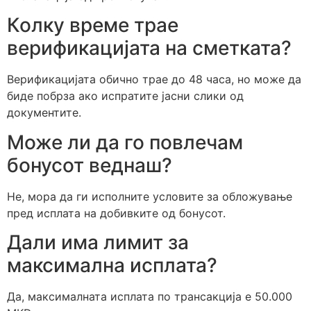
Колку време трае
верификацијата на сметката?
Верификацијата обично трае до 48 часа, но може да
биде побрза ако испратите јасни слики од
документите.
Може ли да го повлечам
бонусот веднаш?
Не, мора да ги исполните условите за обложување
пред исплата на добивките од бонусот.
Дали има лимит за
максимална исплата?
Да, максималната исплата по трансакција е 50.000