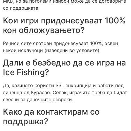
MKD, но за поголеми износи може да се договорите
со поддршката.
Кои игри придонесуваат 100%
кон обложувањето?
Речиси сите слотови придонесуваат 100%, освен
некои исклучоци (наведени во условите).
Дали е безбедно да се игра на
Ice Fishing?
Да, казиното користи SSL енкрипција и работи под
лиценца од Курасао. Сепак, играчите треба да бидат
свесни за даночните обврски.
Како да контактирам со
поддршка?