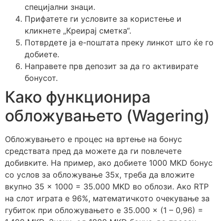
специјални знаци.
Прифатете ги условите за користење и
кликнете „Креирај сметка“.
Потврдете ја е-поштата преку линкот што ќе го
добиете.
Направете прв депозит за да го активирате
бонусот.
Како функционира
обложувањето (Wagering)
Обложувањето е процес на вртење на бонус
средствата пред да можете да ги повлечете
добивките. На пример, ако добиете 1000 MKD бонус
со услов за обложување 35x, треба да вложите
вкупно 35 × 1000 = 35.000 MKD во облози. Ако RTP
на слот играта е 96%, математичкото очекување за
губиток при обложувањето е 35.000 × (1 – 0,96) =