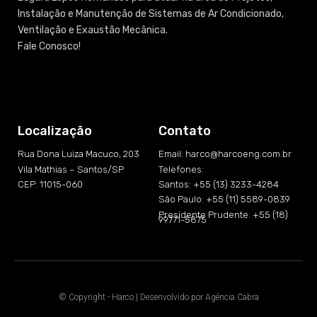
Instalação e Manutenção de Sistemas de Ar Condicionado,
Ventilação e Exaustão Mecânica.
Fale Conosco!
Localização
Contato
Rua Dona Luiza Macuco, 203
Email: harco@harcoeng.com.br
Vila Mathias – Santos/SP
Telefones:
CEP: 11015-060
Santos: +55 (13) 3233-4284
São Paulo: +55 (11) 5589-0839
Presidente Prudente: +55 (18)
99771-5875
© Copyright - Harco | Desenvolvido por
Agência Cabra