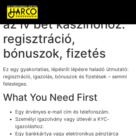
Gyakorlati útmutató
az lv bet kaszinóhoz:
regisztráció,
bónuszok, fizetés
Ez egy gyakorlatias, lépésről lépésre haladó útmutató:
regisztráció, igazolás, bónuszok és fizetések – semmi
felesleges.
What You Need First
Egy érvényes e-mail cím és telefonszám.
Személyi igazolvány vagy útlevél a KYC-
igazoláshoz.
Egy bankkártya vagy elektronikus pénztárca