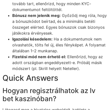
tovább tart, ellenőrizd, hogy minden KYC-
dokumentumot feltöltöttél.
Bónusz nem jelenik meg:
Győződj meg róla, hogy
a bónuszkódot beírtad, és a minimális betéti
összeget elérted. Egyes bónuszok csak bizonyos
játékokra érvényesek.
Igazolási késedelem:
Ha a dokumentumok nem
olvashatók, tölts fel új, éles fényképet. A folyamat
általában 1–2 munkanap.
Fizetési mód nem érhető el:
Ellenőrizd, hogy az
adott országban engedélyezett-e. Próbálj másik
módszert (pl. Skrill helyett Neteller).
Quick Answers
Hogyan regisztrálhatok az lv
bet kaszinóban?
Látogasd meg a hivatalos weboldalt, kattints a