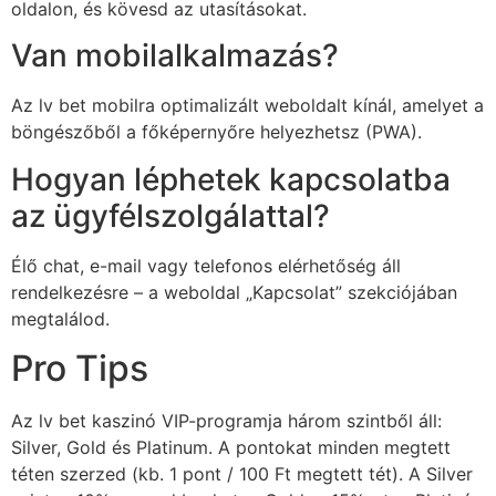
oldalon, és kövesd az utasításokat.
Van mobilalkalmazás?
Az lv bet mobilra optimalizált weboldalt kínál, amelyet a
böngészőből a főképernyőre helyezhetsz (PWA).
Hogyan léphetek kapcsolatba
az ügyfélszolgálattal?
Élő chat, e-mail vagy telefonos elérhetőség áll
rendelkezésre – a weboldal „Kapcsolat” szekciójában
megtalálod.
Pro Tips
Az lv bet kaszinó VIP-programja három szintből áll:
Silver, Gold és Platinum. A pontokat minden megtett
téten szerzed (kb. 1 pont / 100 Ft megtett tét). A Silver