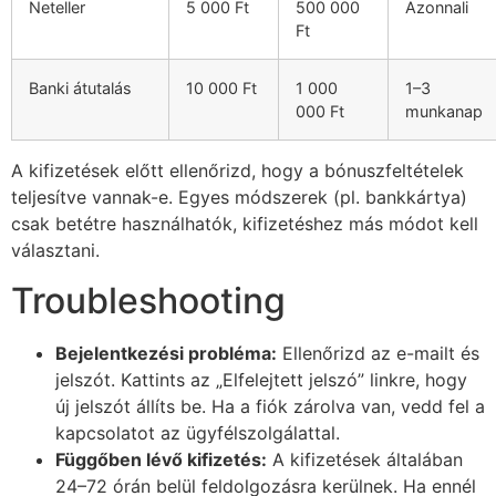
Neteller
5 000 Ft
500 000
Azonnali
Ft
Banki átutalás
10 000 Ft
1 000
1–3
000 Ft
munkanap
A kifizetések előtt ellenőrizd, hogy a bónuszfeltételek
teljesítve vannak-e. Egyes módszerek (pl. bankkártya)
csak betétre használhatók, kifizetéshez más módot kell
választani.
Troubleshooting
Bejelentkezési probléma:
Ellenőrizd az e-mailt és
jelszót. Kattints az „Elfelejtett jelszó” linkre, hogy
új jelszót állíts be. Ha a fiók zárolva van, vedd fel a
kapcsolatot az ügyfélszolgálattal.
Függőben lévő kifizetés:
A kifizetések általában
24–72 órán belül feldolgozásra kerülnek. Ha ennél