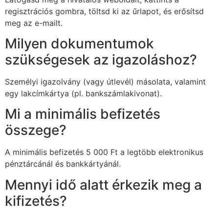
regisztrációs gombra, töltsd ki az űrlapot, és erősítsd
meg az e-mailt.
Milyen dokumentumok
szükségesek az igazoláshoz?
Személyi igazolvány (vagy útlevél) másolata, valamint
egy lakcímkártya (pl. bankszámlakivonat).
Mi a minimális befizetés
összege?
A minimális befizetés 5 000 Ft a legtöbb elektronikus
pénztárcánál és bankkártyánál.
Mennyi idő alatt érkezik meg a
kifizetés?