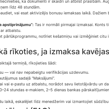
liecinieties, ka dokumenti ir skaidri un atbilst prasībām. Aug
izņem līdz 48 stundām.
audiet, vai esat aktivizējis bonusu iemaksas laikā. Dažiem
 apstiprinājumu”:
Tas ir normāli pirmajai izmaksai. Konts ti
ar atbalstu.
et pārlūkprogrammu, notīriet kešatmiņu vai izmēģiniet citu ie
ā rīkoties, ja izmaksa kavēja
ktajā termiņā, rīkojieties šādi:
su — vai nav nepabeigtu verifikācijas uzdevumu.
jautājumus sadaļā “Maksājumi”.
ai vai e-pastu uz atbalstu, norādot savu lietotājvārdu un da
 0–24 stundas e-makiem, 2–5 dienas bankas pārskaitījumiem.
u laikā, eskalējiet līdz menedžerim vai izmantojiet sūdzību