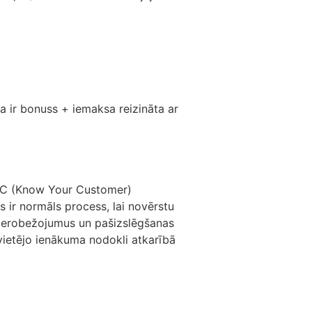
a ir bonuss + iemaksa reizināta ar
i KYC (Know Your Customer)
 ir normāls process, lai novērstu
 ierobežojumus un pašizslēgšanas
r vietējo ienākuma nodokli atkarībā