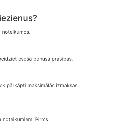
iezienus?
a noteikumos.
abeidziet esošā bonusa prasības.
 tiek pārkāpti maksimālās izmaksas
em noteikumiem. Pirms