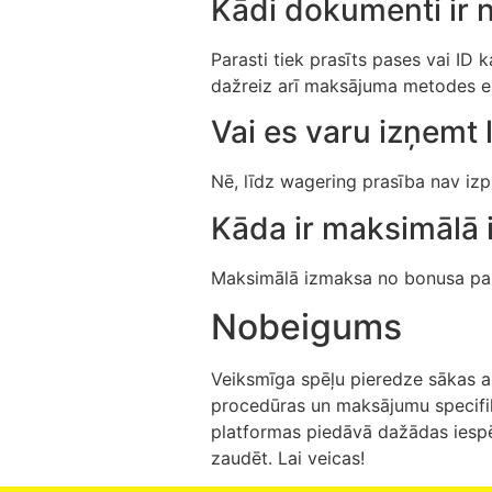
Kādi dokumenti ir 
Parasti tiek prasīts pases vai ID
dažreiz arī maksājuma metodes e
Vai es varu izņemt 
Nē, līdz wagering prasība nav izp
Kāda ir maksimālā
Maksimālā izmaksa no bonusa par
Nobeigums
Veiksmīga spēļu pieredze sākas ar
procedūras un maksājumu specifiku
platformas piedāvā dažādas iespēj
zaudēt. Lai veicas!