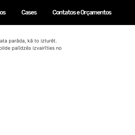
 pa solim
ços
Cases
Contatos e Orçamentos
ta parāda, kā to izturēt.
ilde palīdzēs izvairīties no