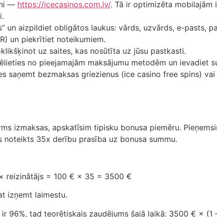
tni —
https://icecasinos.com.lv/
. Tā ir optimizēta mobilajām
i.
es” un aizpildiet obligātos laukus: vārds, uzvārds, e-pasts,
UR) un piekrītiet noteikumiem.
klikšķinot uz saites, kas nosūtīta uz jūsu pastkasti.
vēlieties no pieejamajām maksājumu metodēm un ievadiet 
ties saņemt bezmaksas griezienus (ice casino free spins) va
pirms izmaksas, apskatīsim tipisku bonusa piemēru. Pieņem
 noteikts 35x derību prasība uz bonusa summu.
 reizinātājs = 100 € × 35 = 3500 €
t izņemt laimestu.
r 96%, tad teorētiskais zaudējums šajā laikā: 3500 € × (1 –