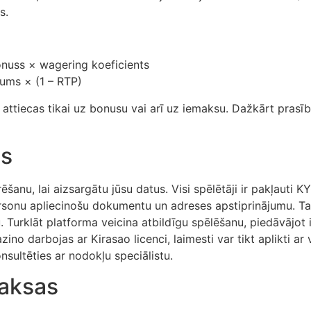
s.
nuss × wagering koeficients
ums × (1 – RTP)
attiecas tikai uz bonusu vai arī uz iemaksu. Dažkārt prasīb
ts
ēšanu, lai aizsargātu jūsu datus. Visi spēlētāji ir pakļaut
rsonu apliecinošu dokumentu un adreses apstiprinājumu. Tas
Turklāt platforma veicina atbildīgu spēlēšanu, piedāvājot
zino darbojas ar Kirasao licenci, laimesti var tikt aplikti a
nsultēties ar nodokļu speciālistu.
aksas