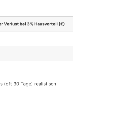
r Verlust bei 3 % Hausvorteil (€)
 (oft 30 Tage) realistisch