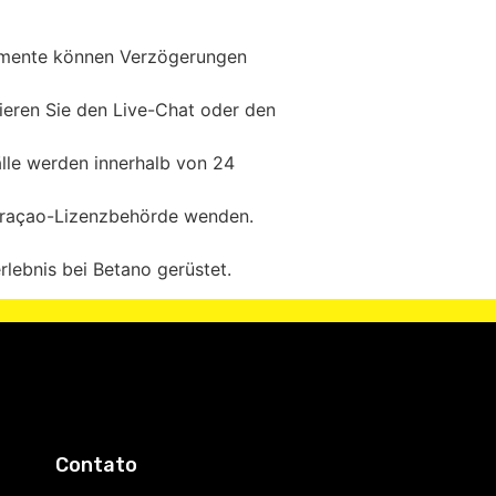
okumente können Verzögerungen
tieren Sie den Live-Chat oder den
älle werden innerhalb von 24
Curaçao-Lizenzbehörde wenden.
rlebnis bei Betano gerüstet.
Contato