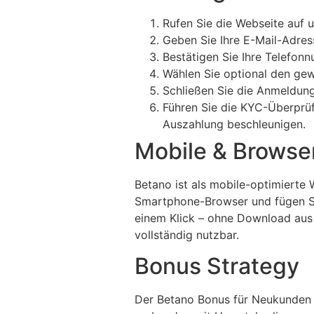
Rufen Sie die Webseite auf un
Geben Sie Ihre E-Mail-Adres
Bestätigen Sie Ihre Telefo
Wählen Sie optional den ge
Schließen Sie die Anmeldung 
Führen Sie die KYC-Überprüf
Auszahlung beschleunigen.
Mobile & Browse
Betano ist als mobile-optimierte
Smartphone-Browser und fügen Sie
einem Klick – ohne Download aus 
vollständig nutzbar.
Bonus Strategy
Der Betano Bonus für Neukunden 