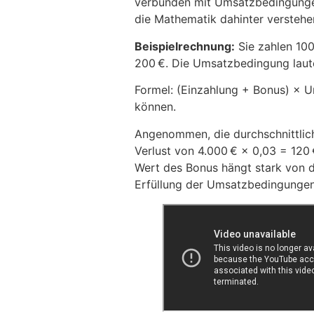
verbunden mit Umsatzbedingungen.
die Mathematik dahinter verstehe
Beispielrechnung:
Sie zahlen 100
200 €. Die Umsatzbedingung laut
Formel: (Einzahlung + Bonus) × 
können.
Angenommen, die durchschnittlich
Verlust von 4.000 € × 0,03 = 120 
Wert des Bonus hängt stark von d
Erfüllung der Umsatzbedingungen