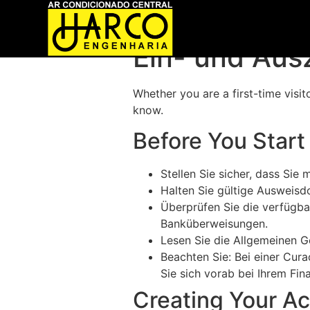
Casino online
Ein- und Aus
Whether you are a first-time visit
know.
Before You Start
Stellen Sie sicher, dass Sie
Halten Sie gültige Ausweisd
Überprüfen Sie die verfügbar
Banküberweisungen.
Lesen Sie die Allgemeinen 
Beachten Sie: Bei einer Cur
Sie sich vorab bei Ihrem Fin
Creating Your A