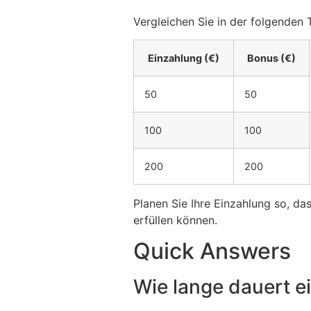
Vergleichen Sie in der folgenden 
Einzahlung (€)
Bonus (€)
50
50
100
100
200
200
Planen Sie Ihre Einzahlung so, d
erfüllen können.
Quick Answers
Wie lange dauert e