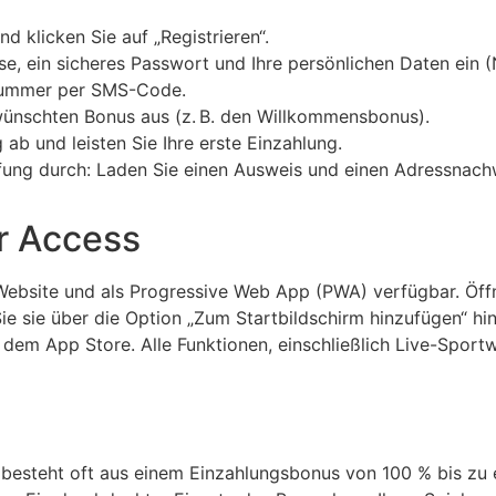
d klicken Sie auf „Registrieren“.
se, ein sicheres Passwort und Ihre persönlichen Daten ein
nnummer per SMS-Code.
wünschten Bonus aus (z. B. den Willkommensbonus).
ab und leisten Sie Ihre erste Einzahlung.
ung durch: Laden Sie einen Ausweis und einen Adressnachw
r Access
 Website und als Progressive Web App (PWA) verfügbar. Öffn
 sie über die Option „Zum Startbildschirm hinzufügen“ hin
dem App Store. Alle Funktionen, einschließlich Live-Sportw
besteht oft aus einem Einzahlungsbonus von 100 % bis zu