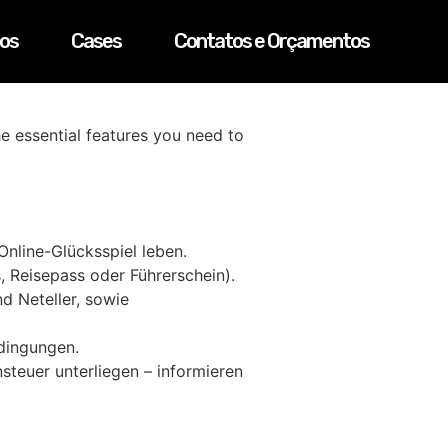
itfaden für
ços
Cases
Contatos e Orçamentos
he essential features you need to
Online-Glücksspiel leben.
 Reisepass oder Führerschein).
d Neteller, sowie
dingungen.
teuer unterliegen – informieren